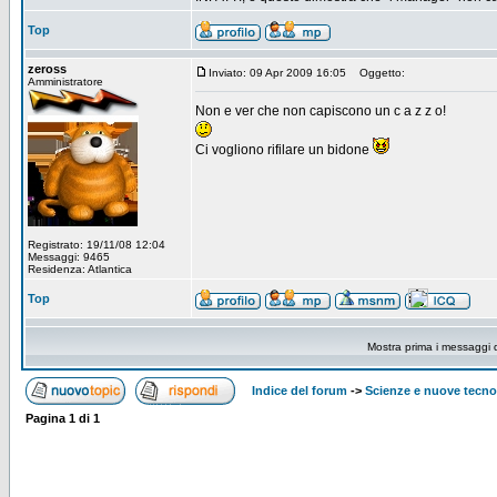
Top
zeross
Inviato: 09 Apr 2009 16:05
Oggetto:
Amministratore
Non e ver che non capiscono un c a z z o!
Ci vogliono rifilare un bidone
Registrato: 19/11/08 12:04
Messaggi: 9465
Residenza: Atlantica
Top
Mostra prima i messaggi 
Indice del forum
->
Scienze e nuove tecno
Pagina
1
di
1