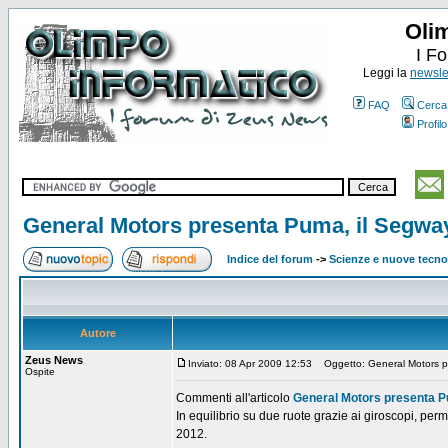
Oli
I F
Leggi la
newslet
FAQ
Cerca
Profilo
General Motors presenta Puma, il Segway
Indice del forum
->
Scienze e nuove tecno
Autore
Zeus News
Inviato: 08 Apr 2009 12:53
Oggetto: General Motors pr
Ospite
Commenti all'articolo
General Motors presenta Pu
In equilibrio su due ruote grazie ai giroscopi, perm
2012.