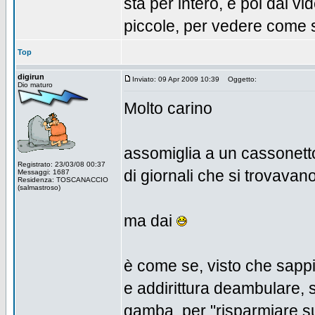
sta per intero, e poi dai 
piccole, per vedere come 
Top
digirun
Inviato: 09 Apr 2009 10:39
Oggetto:
Dio maturo
Molto carino
assomiglia a un cassonetto
Registrato: 23/03/08 00:37
di giornali che si trovavano
Messaggi: 1687
Residenza: TOSCANACCIO
(salmastroso)
ma dai
è come se, visto che sapp
e addirittura deambulare, s
gamba, per "risparmiare su