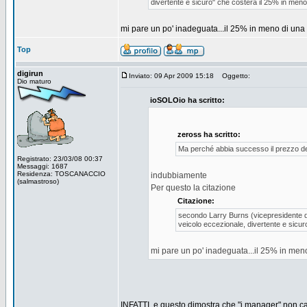
divertente e sicuro" che costerà il 25% in meno di
mi pare un po' inadeguata...il 25% in meno di una u
Top
digirun
Inviato: 09 Apr 2009 15:18
Oggetto:
Dio maturo
ioSOLOio ha scritto:
zeross ha scritto:
Ma perché abbia successo il prezzo de
Registrato: 23/03/08 00:37
Messaggi: 1687
Residenza: TOSCANACCIO
indubbiamente
(salmastroso)
Per questo la citazione
Citazione:
secondo Larry Burns (vicepresidente de
veicolo eccezionale, divertente e sicuro
mi pare un po' inadeguata...il 25% in meno 
INFATTI, e questo dimostra che "i manager" non cap