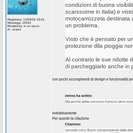
condizioni di buona visibil
scar
sss
ime in Italia) e vi
motocarrozzeta destinata a
Registrato: 12/09/03 19:01
Messaggi: 16342
un problema.
Residenza: in un sacco
di...acqua
Visto che è pensato per un
protezione dlla pioggia no
Al contrario le sue ridotte
di parcheggiarlo anche in p
con pochi accorgimenti di design e funzionalità p
zeross ha scritto:
Ma perché abbia successo il prezzo deve esser
indubbiamente
Per questo la citazione
Citazione:
secondo Larry Burns (vicepresidente della divi