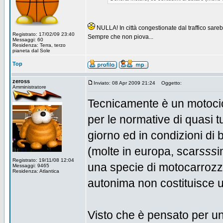
NULLA! In città congestionate dal traffico sar
Registrato: 17/02/09 23:40
Sempre che non piova...
Messaggi: 60
Residenza: Terra, terzo
pianeta dal Sole
Top
zeross
Inviato: 08 Apr 2009 21:24
Oggetto:
Amministratore
Tecnicamente è un motocicl
per le normative di quasi tu
giorno ed in condizioni di 
(molte in europa, scar
sss
i
Registrato: 19/11/08 12:04
una specie di motocarrozze
Messaggi: 9465
Residenza: Atlantica
autonima non costituisce 
Visto che è pensato per un