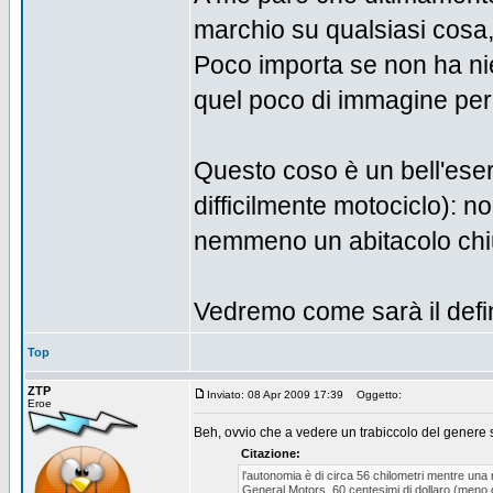
marchio su qualsiasi cosa,
Poco importa se non ha nie
quel poco di immagine per f
Questo coso è un bell'eser
difficilmente motociclo): no
nemmeno un abitacolo chiu
Vedremo come sarà il defin
Top
ZTP
Inviato: 08 Apr 2009 17:39
Oggetto:
Eroe
Beh, ovvio che a vedere un trabiccolo del genere si 
Citazione:
l'autonomia è di circa 56 chilometri mentre una r
General Motors, 60 centesimi di dollaro (meno d