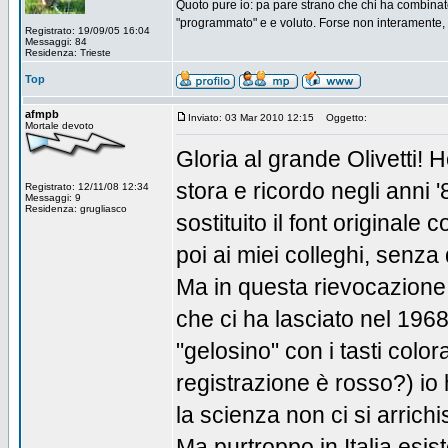
Quoto pure io: pa pare strano che chi ha combinato
"programmato" e e voluto. Forse non interamente, for
Registrato: 19/09/05 16:04
Messaggi: 84
Residenza: Trieste
Top
afmpb
Inviato: 03 Mar 2010 12:15
Oggetto:
Mortale devoto
Gloria al grande Olivetti! 
stora e ricordo negli anni
Registrato: 12/11/08 12:34
Messaggi: 9
Residenza: grugliasco
sostituito il font originale 
poi ai miei colleghi, senza 
Ma in questa rievocazione 
che ci ha lasciato nel 1968
"gelosino" con i tasti colora
registrazione è rosso?) io 
la scienza non ci si arric
Ma purtroppo in Italia esisto