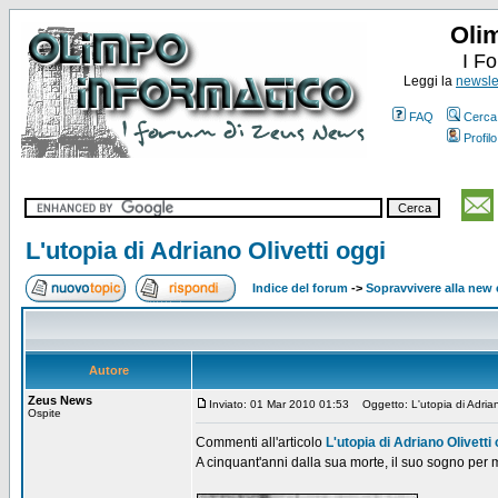
Oli
I F
Leggi la
newslet
FAQ
Cerca
Profilo
L'utopia di Adriano Olivetti oggi
Indice del forum
->
Sopravvivere alla ne
Autore
Zeus News
Inviato: 01 Mar 2010 01:53
Oggetto: L'utopia di Adriano
Ospite
Commenti all'articolo
L'utopia di Adriano Olivetti 
A cinquant'anni dalla sua morte, il suo sogno per 