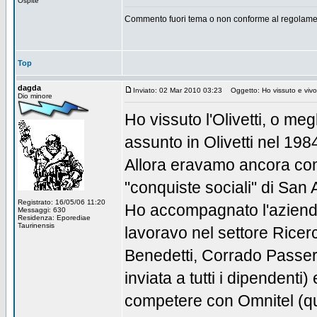
Ospite
Commento fuori tema o non conforme al regolamen
Top
dagda
Inviato: 02 Mar 2010 03:23
Oggetto: Ho vissuto e vivo
Dio minore
Ho vissuto l'Olivetti, o meg
assunto in Olivetti nel 198
Allora eravamo ancora comp
"conquiste sociali" di San 
Registrato: 16/05/06 11:20
Ho accompagnato l'azienda 
Messaggi: 630
Residenza: Eporediae
Taurinensis
lavoravo nel settore Ricer
Benedetti, Corrado Passera,
inviata a tutti i dipendent
competere con Omnitel (qu