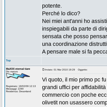
potente.
Perché lo dico?
Nei miei ant'anni ho assist
inspiegabili da parte di di
sensata che posso pensare, 
una coordinazione distruttiv
A pensare male si fa pecca
Top
MaXXX eternal tiare
Inviato: 01 Mar 2010 19:29
Oggetto:
Dio maturo
Vi quoto, il mio primo pc fu
grandi uffici per affidabil
Registrato: 18/02/09 12:13
Messaggi: 2290
Residenza: Dreamland
commercio con poche eccez
olivetit non usassero comp