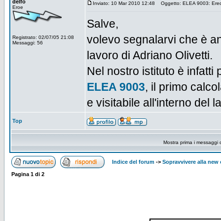
delfo
Inviato: 10 Mar 2010 12:48
Oggetto: ELEA 9003: Eredit
Eroe
Salve,
volevo segnalarvi che è an
Registrato: 02/07/05 21:08
Messaggi: 56
lavoro di Adriano Olivetti.
Nel nostro istituto è infat
ELEA 9003
, il primo calc
e visitabile all'interno del l
Top
Mostra prima i messaggi 
Indice del forum
->
Sopravvivere alla ne
Pagina
1
di
2