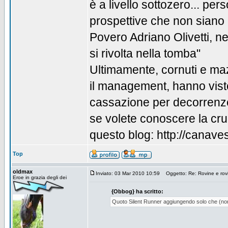
è a livello sottozero... pe
prospettive che non siano l
Povero Adriano Olivetti, ne
si rivolta nella tomba"
Ultimamente, cornuti e maz
il management, hanno visto 
cassazione per decorrenze 
se volete conoscere la cruda
questo blog: http://canave
Top
oldmax
Inviato: 03 Mar 2010 10:59
Oggetto: Re: Rovine e rovin
Eroe in grazia degli dei
{Obbog} ha scritto:
Quoto Silent Runner aggiungendo solo che (non 