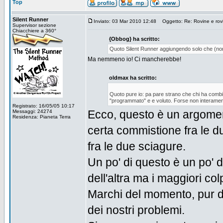
Top
Silent Runner
Inviato: 03 Mar 2010 12:48
Oggetto: Re: Rovine e rovin
Supervisor sezione
Chiacchiere a 360°
{Obbog} ha scritto:
Quoto Silent Runner aggiungendo solo che (non 
Ma nemmeno io! Ci mancherebbe!
oldmax ha scritto:
Quoto pure io: pa pare strano che chi ha combi
"programmato" e e voluto. Forse non interamente,
Registrato: 16/05/05 10:17
Ecco, questo è un argoment
Messaggi: 24274
Residenza: Pianeta Terra
certa commistione fra le d
fra le due sciagure.
Un po' di questo è un po'
dell'altra ma i maggiori co
Marchi del momento, pur di
dei nostri problemi.