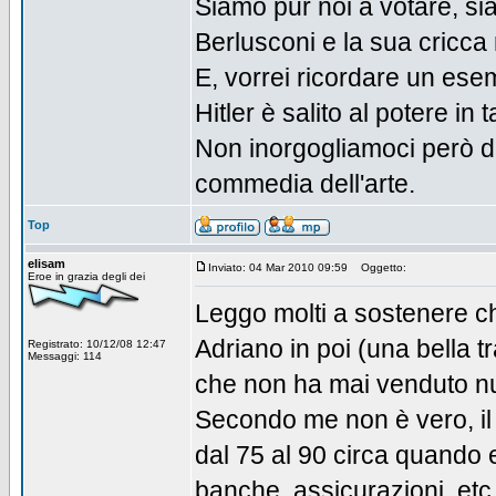
Siamo pur noi a votare, si
Berlusconi e la sua cricca 
E, vorrei ricordare un es
Hitler è salito al potere in
Non inorgogliamoci però del
commedia dell'arte.
Top
elisam
Inviato: 04 Mar 2010 09:59
Oggetto:
Eroe in grazia degli dei
Leggo molti a sostenere che 
Adriano in poi (una bella 
Registrato: 10/12/08 12:47
Messaggi: 114
che non ha mai venduto nul
Secondo me non è vero, il v
dal 75 al 90 circa quando 
banche, assicurazioni, et