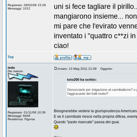
uni si fece tagliare il pirill
Registrato: 09/02/08 15:28
Messaggi: 1012
mangiarono insieme... non s
mi pare che l'evirato venne
inventato i "quattro c**zi in
ciao!
Top
mda
Inviato: 13 Mag 2011 21:09
Oggetto:
Dio maturo
toto200 ha scritto:
Denunciarlo per istigazione al cannibalismo? o
l'aggravante dei futili motivi?
Bisognerebbe vedere la giurisprudenza Americana
Registrato: 01/11/06 10:39
Messaggi: 6648
E se il cannibale riesce nella propria difesa, esem
Residenza: Figonia
Questo "pasto mancato" passa dei guai.