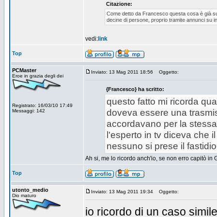
Citazione:
Come detto da Francesco questa cosa è già suc
decine di persone, proprio tramite annunci su in
vedi:
link
Top
PCMaster
Inviato: 13 Mag 2011 18:56
Oggetto:
Eroe in grazia degli dei
{Francesco} ha scritto:
questo fatto mi ricorda qua
Registrato: 16/03/10 17:49
doveva essere una trasmissi
Messaggi: 142
accordavano per la stessa c
l'esperto in tv diceva che 
nessuno si prese il fastidi
Ah si, me lo ricordo anch'io, se non erro capitò in 
Top
utonto_medio
Inviato: 13 Mag 2011 19:34
Oggetto:
Dio maturo
io ricordo di un caso simi