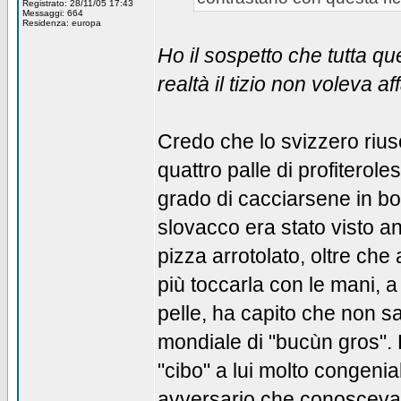
Registrato: 28/11/05 17:43
Messaggi: 664
Residenza: europa
Ho il sospetto che tutta qu
realtà il tizio non voleva af
Credo che lo svizzero rius
quattro palle di profiterol
grado di cacciarsene in b
slovacco era stato visto 
pizza arrotolato, oltre che
più toccarla con le mani, 
pelle, ha capito che non s
mondiale di "bucùn gros". E
"cibo" a lui molto congenia
avversario che conosceva i