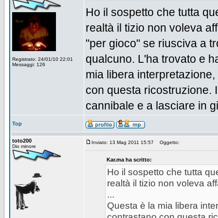
Ho il sospetto che tutta qu
realtà il tizio non voleva 
"per gioco" se riusciva a 
qualcuno. L'ha trovato e ha
Registrato: 24/01/10 22:01
Messaggi: 126
mia libera interpretazione,
con questa ricostruzione. I
cannibale e a lasciare in gi
Top
toto200
Inviato: 13 Mag 2011 15:57
Oggetto:
Dio minore
Kar.ma ha scritto:
Ho il sospetto che tutta qu
realtà il tizio non voleva af
...
Questa è la mia libera inte
contrastano con questa ric