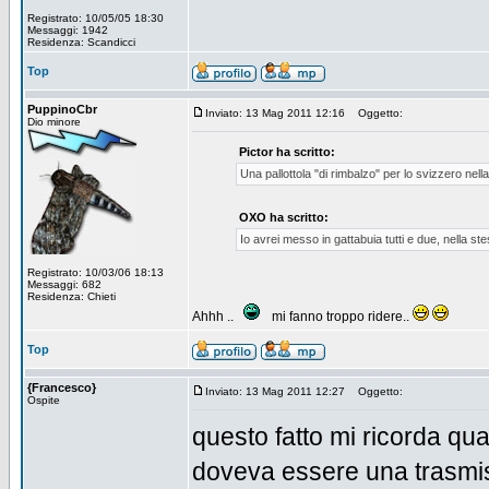
Registrato: 10/05/05 18:30
Messaggi: 1942
Residenza: Scandicci
Top
PuppinoCbr
Inviato: 13 Mag 2011 12:16
Oggetto:
Dio minore
Pictor ha scritto:
Una pallottola "di rimbalzo" per lo svizzero nell
OXO ha scritto:
Io avrei messo in gattabuia tutti e due, nella ste
Registrato: 10/03/06 18:13
Messaggi: 682
Residenza: Chieti
Ahhh ..
mi fanno troppo ridere..
Top
{Francesco}
Inviato: 13 Mag 2011 12:27
Oggetto:
Ospite
questo fatto mi ricorda qua
doveva essere una trasmiss