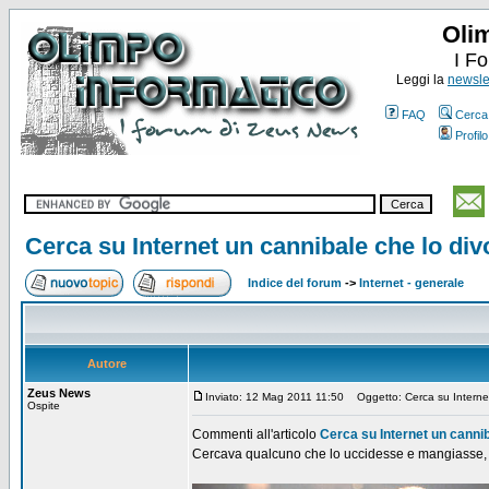
Oli
I F
Leggi la
newslet
FAQ
Cerca
Profilo
Cerca su Internet un cannibale che lo div
Indice del forum
->
Internet - generale
Autore
Zeus News
Inviato: 12 Mag 2011 11:50
Oggetto: Cerca su Internet 
Ospite
Commenti all'articolo
Cerca su Internet un cannib
Cercava qualcuno che lo uccidesse e mangiasse, e 