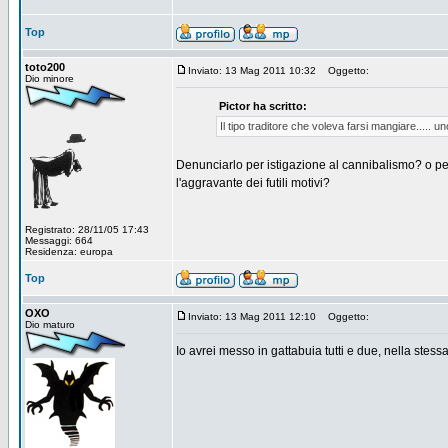
Top
toto200
Inviato: 13 Mag 2011 10:32
Oggetto:
Dio minore
Pictor ha scritto:
Il tipo traditore che voleva farsi mangiare..... 
Denunciarlo per istigazione al cannibalismo? o pe
l'aggravante dei futili motivi?
Registrato: 28/11/05 17:43
Messaggi: 664
Residenza: europa
Top
OXO
Inviato: 13 Mag 2011 12:10
Oggetto:
Dio maturo
Io avrei messo in gattabuia tutti e due, nella stessa 