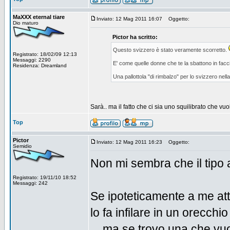
MaXXX eternal tiare
Inviato: 12 Mag 2011 16:07
Oggetto:
Dio maturo
Pictor ha scritto:
Questo svizzero è stato veramente scorretto.
Registrato: 18/02/09 12:13
Messaggi: 2290
E' come quelle donne che te la sbattono in facci
Residenza: Dreamland
Una pallottola "di rimbalzo" per lo svizzero nell
Sarà.. ma il fatto che ci sia uno squilibrato che vu
Top
Pictor
Inviato: 12 Mag 2011 16:23
Oggetto:
Semidio
Non mi sembra che il tipo
Registrato: 19/11/10 18:52
Messaggi: 242
Se ipoteticamente a me att
lo fa infilare in un orecchi
... ma se trovo una che vuo