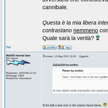
cannibale.
Questa è la mia libera inte
contrastano
nemmeno
con
Quale sarà la verità?
Top
MaXXX eternal tiare
Inviato: 13 Mag 2011 16:03
Oggetto:
Dio maturo
ZaZa1210 ha scritto:
Pictor ha scritto:
Registrato: 18/02/09 12:13
Messaggi: 2290
Sarà.. ma il fatto che ci sia uno squilib
Residenza: Dreamland
Io non starei molto tranquillo con qualcu
Si tra tutti e due non è che siamo messi bene..