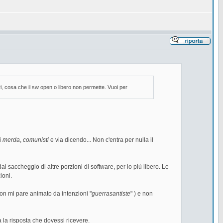
ri, cosa che il sw open o libero non permette. Vuoi per
i
merda
,
comunisti
e via dicendo... Non c'entra per nulla il
dal saccheggio di altre porzioni di software, per lo più libero. Le
ioni.
non mi pare animato da intenzioni "
guerrasantiste
" ) e non
la risposta che dovessi ricevere.