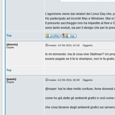
L'agonismo viene dai relatori dei Linux Day che, parl
Ho partecipato ad incontri Mac e Windows. Mai si fa
Il presunto saccheggio non ha impedito al free e OS
sono tanto evoluti, sia per il design che per le pres
Top
{dennis}
Inviato: 14 Ott 2011 14:16
Oggetto:
Ospite
Io mi domando: ma di cosa vive Stallman? Un progr
essere pagato se ti fa lo shampoo, non lo fa grati
Top
{paolo}
Inviato: 14 Ott 2011 19:28
Oggetto:
Ospite
@noper: hai le idee molto confuse, forse dovresti an
come ho già detto gli ambienti grafici e così come
che cosa farsene degli ambienti grafici sui servers