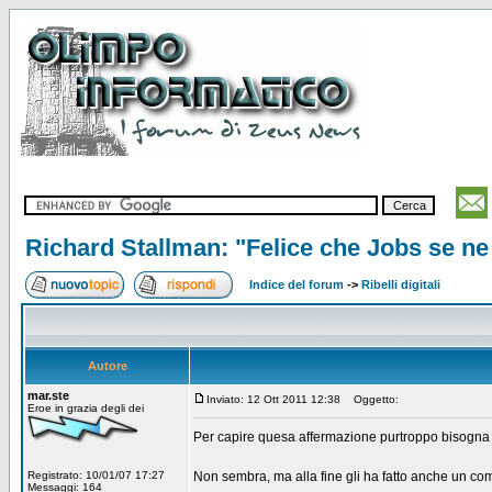
Richard Stallman: "Felice che Jobs se n
Indice del forum
->
Ribelli digitali
Autore
mar.ste
Inviato: 12 Ott 2011 12:38
Oggetto:
Eroe in grazia degli dei
Per capire quesa affermazione purtroppo bisogna c
Registrato: 10/01/07 17:27
Non sembra, ma alla fine gli ha fatto anche un com
Messaggi: 164