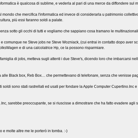
'informatica è qualcosa di sublime, e vederla al pari di una merce da diffondere su
mondo che mercifica l'informatica ed invece di considerarla u patrimonio collettivo, 
ultura, più essi faranno soldi a palate.
nza sotto gli occhi di tutti e vogliamo che sappiano cosa tramano le multinazionali
re e comunque ne Steve jobs ne Steve Wozniack, (cui entrai in contatto dopo aver s
VolksWagen e di una calcolatrice Hp, ce la possono risparmiare.
famiglia di jobs, metteva sugli attenti i due Steve's, dicendo loro che imbarcarsi n
lle Black box, Reb Box.... che permettevano di telefonare, senza che venisse pagat
 soldi sono stati rastrellati ed usati per fondare la Apple Computer Cupertino.Inc e
c, sarebbe preoccupante, se si riuscisse a dimostrare che ha fatto evadere agli st
 e molte altre me le porterò in tomba. :-)