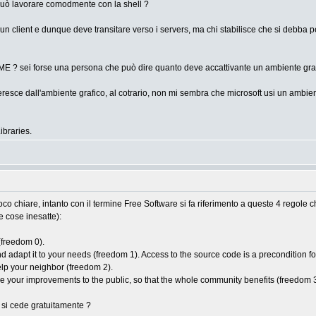
 può lavorare comodmente con la shell ?
a un client e dunque deve transitare verso i servers, ma chi stabilisce che si debba
ME ? sei forse una persona che può dire quanto deve accattivante un ambiente graf
fferesce dall'ambiente grafico, al cotrario, non mi sembra che microsoft usi un ambie
ibraries.
o chiare, intanto con il termine Free Software si fa riferimento a queste 4 regole
e cose inesatte):
(freedom 0).
adapt it to your needs (freedom 1). Access to the source code is a precondition for
elp your neighbor (freedom 2).
your improvements to the public, so that the whole community benefits (freedom 3).
e si cede gratuitamente ?