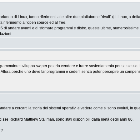
ando di Linux, fanno riferimenti alle altre due piattaforme "rivali" (di Linux, a detta
 riferimento all'open source ed al free.
 di andare avanti e di sfornare programmi e distro, queste ultime, numerosissime e inu
tazioni.
ammatore sviluppa sw per poterlo vendere e trarre sostentamento per se stesso. Pe
s. Allora perchè uno deve far programmi e cederli senza poter percepire un compenso.
dare a cercarti la storia dei sistemi operativi e vedere come si sono evoluti, in ques
 disse Richard Matthew Stallman, sono stati disponibili dalla metà degli anni 80.
 ?