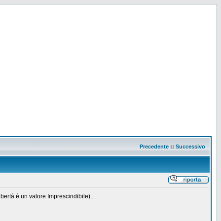
Precedente
::
Successivo
rtà è un valore Imprescindibile)...