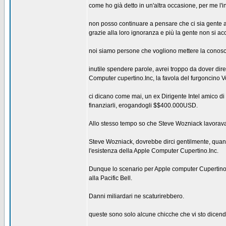
come ho già detto in un'altra occasione, per me l
non posso continuare a pensare che ci sia gente al 
grazie alla loro ignoranza e più la gente non si acc
noi siamo persone che vogliono mettere la conosce
inutile spendere parole, avrei troppo da dover di
Computer cupertino.Inc, la favola del furgoncino 
ci dicano come mai, un ex Dirigente Intel amico di 
finanziarli, erogandogli $$400.000USD.
Allo stesso tempo so che Steve Wozniack lavorava a
Steve Wozniack, dovrebbe dirci gentilmente, quanti
l'esistenza della Apple Computer Cupertino.Inc.
Dunque lo scenario per Apple computer Cupertino.In
alla Pacific Bell.
Danni miliardari ne scaturirebbero.
queste sono solo alcune chicche che vi sto dicendo