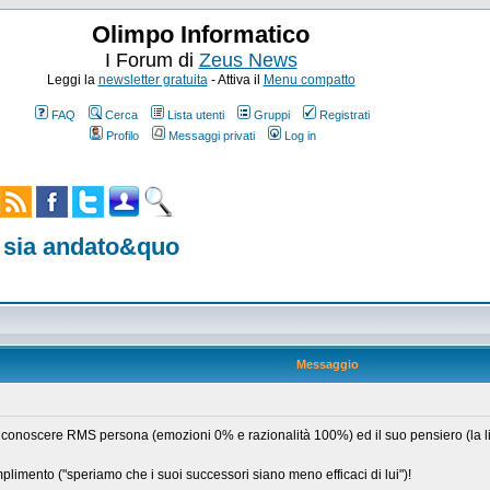
Olimpo Informatico
I Forum di
Zeus News
Leggi la
newsletter gratuita
- Attiva il
Menu compatto
FAQ
Cerca
Lista utenti
Gruppi
Registrati
Profilo
Messaggi privati
Log in
e sia andato&quo
Messaggio
onoscere RMS persona (emozioni 0% e razionalità 100%) ed il suo pensiero (la libe
plimento ("speriamo che i suoi successori siano meno efficaci di lui")!