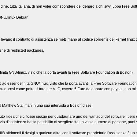
idine, tutta italiana, di non voler corrispondere del denaro a chi swviluppa Free Sof
i GNU/linux Debian
 levano il contratto di assistenza se metti mano al codice sorgente del kernel linux
ene di restricted packages.
nita GNU/linux, visto che la porta avanti la Free Software Foundation di Boston)
o ad esser definita GNU/linux, visto che la porta avanti la Free Software Foundation
buto, così come potresti fare per VLC, ovvero 5 Euro da donare con paypal, non mi 
d Matthew Stallman in una sua intervista a Boston disse:
to l'idea che ci fosse spazio per guadagnare uno dei vantaggi del software libero è 
zio d'assistenza hai la possbilità di scegliere fra un vasto numero di persone, puoi 
ità altrimenti ti rivolgi a qualcun altro, con il software proprietario l'assistenza è 