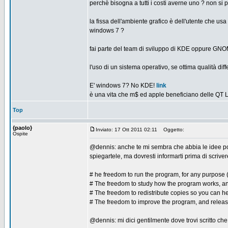
perchè bisogna a tutti i costi averne uno ? non si
la fissa dell'ambiente grafico è dell'utente che us
windows 7 ?
fai parte del team di sviluppo di KDE oppure GNO
l'uso di un sistema operativo, se ottima qualità di
E' windows 7? No KDE!
link
è una vita che m$ ed apple beneficiano delle QT L
Top
{paolo}
Inviato: 17 Ott 2011 02:11
Oggetto:
Ospite
@dennis: anche te mi sembra che abbia le idee poc
spiegartele, ma dovresti informarti prima di scriver
# he freedom to run the program, for any purpose 
# The freedom to study how the program works, and 
# The freedom to redistribute copies so you can h
# The freedom to improve the program, and release 
@dennis: mi dici gentilmente dove trovi scritto ch