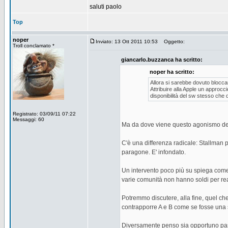
saluti paolo
Top
noper
Inviato: 13 Ott 2011 10:53
Oggetto:
Troll conclamato *
giancarlo.buzzanca ha scritto:
noper ha scritto:
Allora si sarebbe dovuto bloccar
Attribuire alla Apple un approcc
disponibilità del sw stesso che d
Registrato: 03/09/11 07:22
Messaggi: 60
Ma da dove viene questo agonismo dell
C'è una differenza radicale: Stallman p
paragone. E' infondato.
Un intervento poco più su spiega come 
varie comunità non hanno soldi per re
Potremmo discutere, alla fine, quel che
contrapporre A e B come se fosse una s
Diversamente penso sia opportuno passa