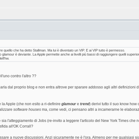
e quello che ha detto Stallman. Ma lui è diventato un VIP. E ai VIP tutto è permesso.
io glamour è deviante. La Apple permette anche ai livelli più bassi di raggiungere quelli superio
ell'hw.
'uno contro l'altro ??
arla dal proprio blog e non entra altrove per sparare addosso agli altri definizioni d
la Apple (che non esito a ri-definire
glamour
e
trend
) derivi tutto il suo know how 
alizzare
software houses
ma, come vedi, ci pensano altri a incamerarne le elaboraz
 sia l'atteggiamento di Jobs (re-invito a leggere l'articolo del New York Times che 
fida all'OK Corrall?
re a nuove discussioni. Anzi sicuramente ne è l'ora. Almeno per me qualsiasi sia 