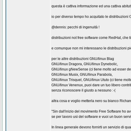
questa è cattiva informazione ed una cattiva abitut
io per diverso tempo ho acquitato le distribuzion
@dennis: pecchi di ingenuità !
distribuzioni not free software come RedHat, che ti
e comunque non mi interessano le distribuzioni pi
per le altre distribuzioni GNU/linux Blag
GNU/linux Dragora, GNU/linux Dynebolic,
GNU/linux gNewSense (ci tiene molto ad esser defi
GNU/linux Musix, GNU/linux Parabola,
GNU/linux Trisquel, GNU/linux Ututo (ci tiene molt
GNU/linux Venenux, puoi dare un tuo libero contri
senza riconoscere il giusto a nessuno :-(
altra cosa e voglio metterla nero su bianco Richar
"Sin dall'inizio del movimento Free Software ho avu
se per lavoro usi del software e vuoi un buon servi
In linea generale devono fornirti un servizio di qual