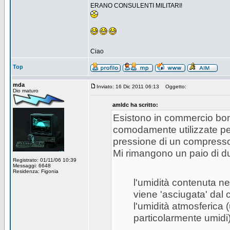
ERANO CONSULENTI MILITARI!
Ciao
Top
mda
Inviato: 16 Dic 2011 06:13
Oggetto:
Dio maturo
amldc ha scritto:
Esistono in commercio bo
comodamente utilizzate pe
pressione di un compresso
Mi rimangono un paio di d
Registrato: 01/11/06 10:39
Messaggi: 6648
Residenza: Figonia
l'umidità contenuta n
viene 'asciugata' dal 
l'umidità atmosferica (u
particolarmente umidi