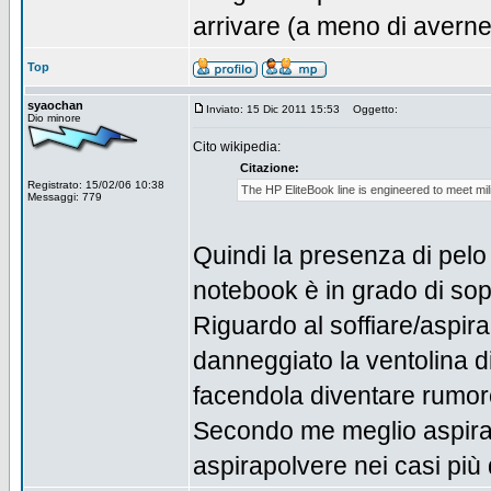
arrivare (a meno di averne 
Top
syaochan
Inviato: 15 Dic 2011 15:53
Oggetto:
Dio minore
Cito wikipedia:
Citazione:
Registrato: 15/02/06 10:38
The HP EliteBook line is engineered to meet mi
Messaggi: 779
Quindi la presenza di pelo
notebook è in grado di so
Riguardo al soffiare/aspir
danneggiato la ventolina di
facendola diventare rumor
Secondo me meglio aspirap
aspirapolvere nei casi più 