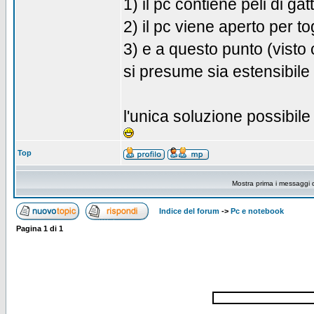
1) il pc contiene peli di gat
2) il pc viene aperto per tog
3) e a questo punto (visto
si presume sia estensibile 
l'unica soluzione possibil
Top
Mostra prima i messaggi 
Indice del forum
->
Pc e notebook
Pagina
1
di
1