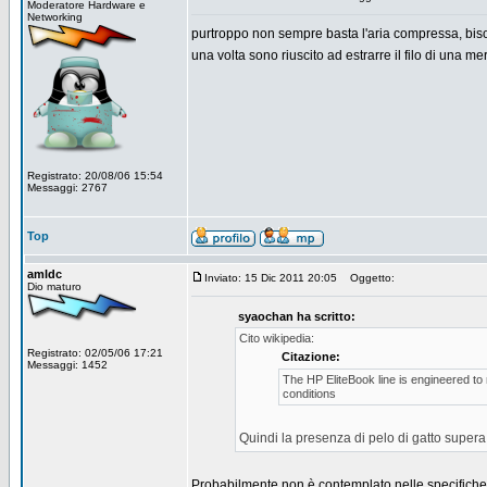
Moderatore Hardware e
Networking
purtroppo non sempre basta l'aria compressa, biso
una volta sono riuscito ad estrarre il filo di una m
Registrato: 20/08/06 15:54
Messaggi: 2767
Top
amldc
Inviato: 15 Dic 2011 20:05
Oggetto:
Dio maturo
syaochan ha scritto:
Cito wikipedia:
Registrato: 02/05/06 17:21
Citazione:
Messaggi: 1452
The HP EliteBook line is engineered to
conditions
Quindi la presenza di pelo di gatto super
Probabilmente non è contemplato nelle specifiche 