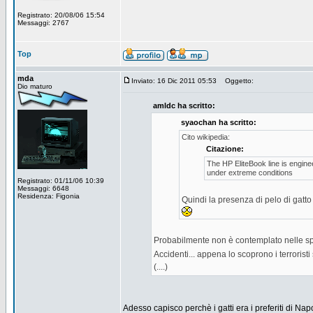
Registrato: 20/08/06 15:54
Messaggi: 2767
Top
mda
Inviato: 16 Dic 2011 05:53
Oggetto:
Dio maturo
amldc ha scritto:
syaochan ha scritto:
Cito wikipedia:
Citazione:
The HP EliteBook line is engine
under extreme conditions
Registrato: 01/11/06 10:39
Messaggi: 6648
Residenza: Figonia
Quindi la presenza di pelo di gatt
Probabilmente non è contemplato nelle spe
Accidenti... appena lo scoprono i terroristi
(....)
Adesso capisco perchè i gatti era i preferiti di Na