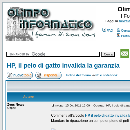
Oli
I F
Leggi la
newslet
FAQ
Cerca
Profilo
HP, il pelo di gatto invalida la garanzia
Indice del forum
->
Pc e notebook
Autore
Zeus News
Inviato: 15 Dic 2011 12:00
Oggetto: HP, il pelo di gatto
Ospite
Commenti all'articolo
HP, il pelo di gatto invalida 
Mandare in riparazione un computer pieno di peli 