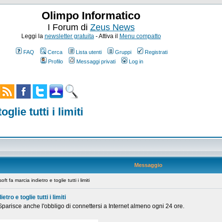
Olimpo Informatico
I Forum di
Zeus News
Leggi la
newsletter gratuita
- Attiva il
Menu compatto
FAQ
Cerca
Lista utenti
Gruppi
Registrati
Profilo
Messaggi privati
Log in
lie tutti i limiti
Messaggio
fa marcia indietro e toglie tutti i limiti
ro e toglie tutti i limiti
. Sparisce anche l'obbligo di connettersi a Internet almeno ogni 24 ore.