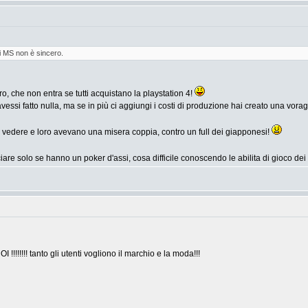
i MS non è sincero.
, che non entra se tutti acquistano la playstation 4!
si fatto nulla, ma se in più ci aggiungi i costi di produzione hai creato una vorag
i vedere e loro avevano una misera coppia, contro un full dei giapponesi!
iare solo se hanno un poker d'assi, cosa difficile conoscendo le abilita di gioco 
!!!!!! tanto gli utenti vogliono il marchio e la moda!!!