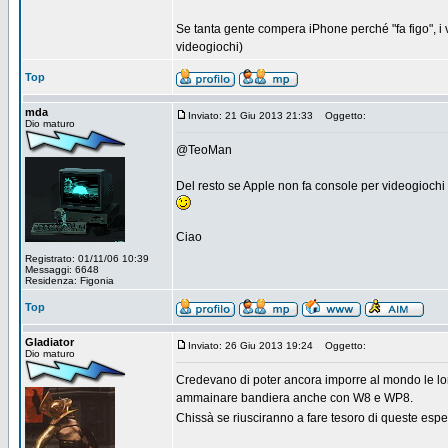
Se tanta gente compera iPhone perché "fa figo", i v
videogiochi)
Top
mda
Inviato: 21 Giu 2013 21:33
Oggetto:
Dio maturo
@TeoMan
Del resto se Apple non fa console per videogiochi 
Ciao
Registrato: 01/11/06 10:39
Messaggi: 6648
Residenza: Figonia
Top
Gladiator
Inviato: 26 Giu 2013 19:24
Oggetto:
Dio maturo
Credevano di poter ancora imporre al mondo le loro
ammainare bandiera anche con W8 e WP8.
Chissà se riusciranno a fare tesoro di queste espe