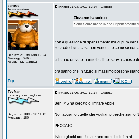
zeross
Inviato: 21 Giu 2013 17:36
Oggetto:
Amministratore
Zievatron ha scritto:
Sono sicuro anche io che il ripensamento d
non è questione di ripensamento ma di puro denaro
se produci una cosa non venduta e come se non aves
Registrato: 19/11/08 12:04
Messaggi: 9465
ci hanno provato, hanno bluffato, sony a chiesto d
Residenza: Atlantica
ora sanno che in futuro al massimo possono rilanc
Top
TeoMan
Inviato: 21 Giu 2013 19:14
Oggetto:
Eroe in grazia degli dei
Beh, MS ha cercato di imitare Apple:
Registrato: 03/12/08 11:42
Noi facciamo quello che vogliamo perché siamo NOI !!
Messaggi: 180
PECCATO
I videogiochi non funzionano come i telefonini...