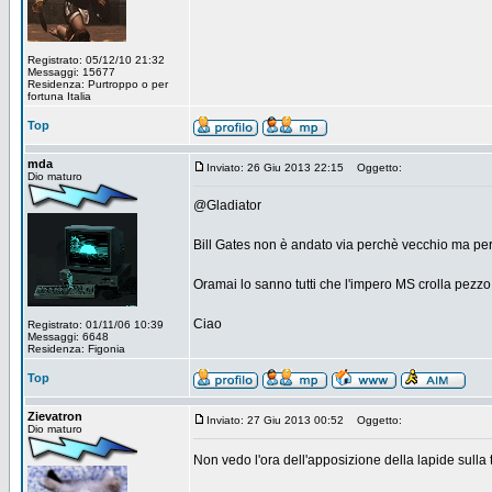
Registrato: 05/12/10 21:32
Messaggi: 15677
Residenza: Purtroppo o per
fortuna Italia
Top
mda
Inviato: 26 Giu 2013 22:15
Oggetto:
Dio maturo
@Gladiator
Bill Gates non è andato via perchè vecchio ma per
Oramai lo sanno tutti che l'impero MS crolla pezzo
Ciao
Registrato: 01/11/06 10:39
Messaggi: 6648
Residenza: Figonia
Top
Zievatron
Inviato: 27 Giu 2013 00:52
Oggetto:
Dio maturo
Non vedo l'ora dell'apposizione della lapide sulla