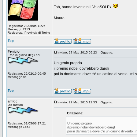
Toh, hanno inventato il VeloSOLEx.
Mauro
Registrato: 28/06/05 11:26
Messaggi: 2113
Residenza: Provincia di Torino
Top
Fenicio
Inviato: 27 Mag 2015 09:23
Oggetto:
Eroe in grazia degli dei
Un genio proprio...
il premio nobel dovrebbero dargli
Registrato: 25/02/10 09:45
poi in danimarca dove c'è un casino di vento...mi s
Messaggi: 86
Top
amldc
Inviato: 27 Mag 2015 12:53
Oggetto:
Dio maturo
Citazione:
Un genio proprio...
Registrato: 02/05/06 17:21
Messaggi: 1452
il premio nobel dovrebbero dargli
poi in danimarca dove c'è un casino di vento...m