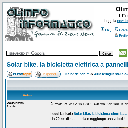
Oli
I F
Leggi la
newslet
FAQ
Cerca
Profilo
Solar bike, la bicicletta elettrica a pannell
Indice del forum
->
Altra ferraglia stand-a
Autore
Zeus News
Inviato: 25 Mag 2015 19:00
Oggetto: Solar bike, la bicic
Ospite
Leggi l'articolo
Solar bike, la bicicletta elettrica a
Ha 70 km di autonomia e raggiunge una velocità 