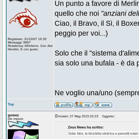
Un punto a favore di Merlin
quello che noi
"anziani dell
Ciao, il Bravo, il Sì, il Box
peggio per voi...)
Registrato: 31/10/07 16:30
Messaggi: 9867
Residenza: All'inferno. Con Jimi
Hendrix. E con gusto.
Solo che il "sistema d'al
sia solo una bufala - è da 
Ne voglio una/uno (sempre
Top
gomez
Inviato: 27 Mag 2015 02:23
Oggetto:
Dio maturo
Zeus News ha scritto:
Solar bike, la bicicletta elettrica a pannelli solari