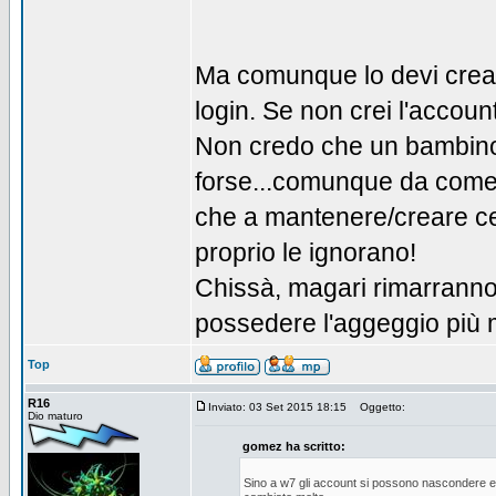
Ma comunque lo devi creare 
login. Se non crei l'accoun
Non credo che un bambino 
forse...comunque da come l
che a mantenere/creare cer
proprio le ignorano!
Chissà, magari rimarranno 
possedere l'aggeggio più
Top
R16
Inviato: 03 Set 2015 18:15
Oggetto:
Dio maturo
gomez ha scritto:
Sino a w7 gli account si possono nascondere e