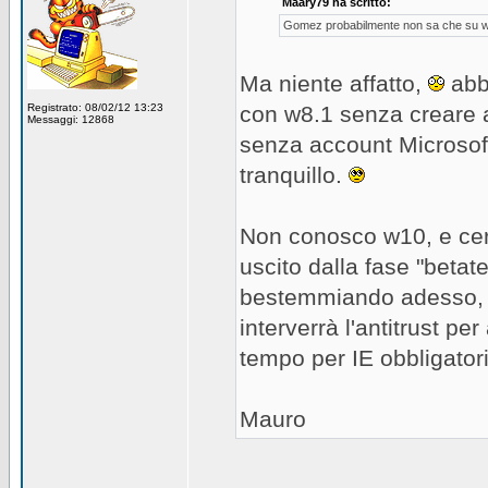
Maary79 ha scritto:
Gomez probabilmente non sa che su win
Ma niente affatto,
abbi
Registrato: 08/02/12 13:23
con w8.1 senza creare a
Messaggi: 12868
senza account Microsoft
tranquillo.
Non conosco w10, e cer
uscito dalla fase "betate
bestemmiando adesso
interverrà l'antitrust 
tempo per IE obbligatori
Mauro