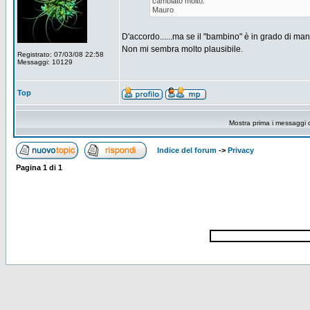
cambiato molto.
Mauro
D'accordo......ma se il "bambino" è in grado di manip
Non mi sembra molto plausibile.
Registrato: 07/03/08 22:58
Messaggi: 10129
Top
Mostra prima i messaggi 
Indice del forum
->
Privacy
Pagina
1
di
1