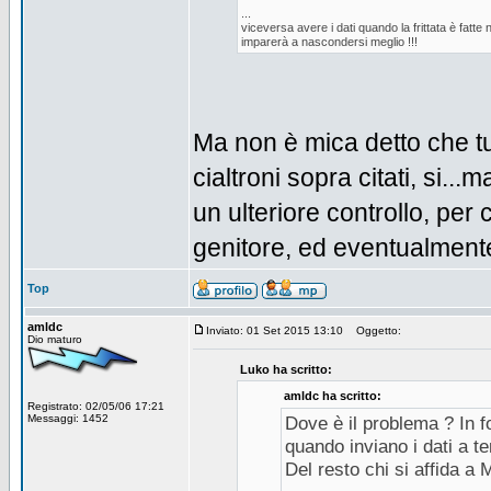
...
viceversa avere i dati quando la frittata è fatte 
imparerà a nascondersi meglio !!!
Ma non è mica detto che tutt
cialtroni sopra citati, si.
un ulteriore controllo, per 
genitore, ed eventualmente
Top
amldc
Inviato: 01 Set 2015 13:10
Oggetto:
Dio maturo
Luko ha scritto:
amldc ha scritto:
Registrato: 02/05/06 17:21
Messaggi: 1452
Dove è il problema ? In f
quando inviano i dati a t
Del resto chi si affida a 