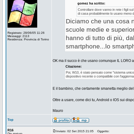
gomez ha scritto:
Controllare dove vanno in rete i figli s
di casa probabilmente lo usano meno 
Diciamo che una cosa no
scuole medie e superiori
Registrato: 28/06/05 11:26
Messaggi: 2113
hanno di tutto di più, da
Residenza: Provincia di Torino
smartphone...lo smartp
OK ma il succo è che usano comunque IL LORO accro
Citazione:
Poi, W10, è stato pensato come "sistema unico
dispositivo recente o compatibile con l'aggiorn
E il bambino, che certamente smanetta meglio del g
Oltre a usare, come dici tu, Android o IOS sui dispo
Mauro
Top
R16
Inviato: 02 Set 2015 21:05
Oggetto:
Dio maturo