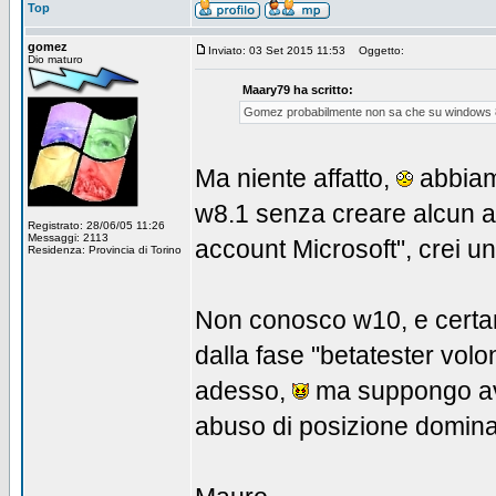
Top
gomez
Inviato: 03 Set 2015 11:53
Oggetto:
Dio maturo
Maary79 ha scritto:
Gomez probabilmente non sa che su windows 8, 
Ma niente affatto,
abbiamo
w8.1 senza creare alcun a
Registrato: 28/06/05 11:26
Messaggi: 2113
account Microsoft", crei u
Residenza: Provincia di Torino
Non conosco w10, e certam
dalla fase "betatester volo
adesso,
ma suppongo avrà
abuso di posizione domina