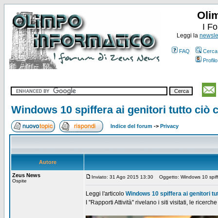
Oli
I F
Leggi la
newslet
FAQ
Cerca
Profilo
Windows 10 spiffera ai genitori tutto ciò c
Indice del forum
->
Privacy
Autore
Zeus News
Inviato: 31 Ago 2015 13:30
Oggetto: Windows 10 spiffera
Ospite
Leggi l'articolo
Windows 10 spiffera ai genitori tutt
I ''Rapporti Attività'' rivelano i siti visitati, le ric