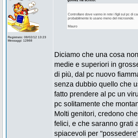
gomez ha scritto:
Controllare dove vanno in rete i figli sul pc di 
probabilmente lo usano meno del microonde.
Mauro
Registrato: 08/02/12 13:23
Messaggi: 12868
Diciamo che una cosa non e
medie e superiori in grosse
di più, dal pc nuovo fiamma
senza dubbio quello che usa
fatto prendere al pc un vi
pc solitamente che montan
Molti genitori, credono ch
felici, e che saranno grati a
spiacevoli per "possedere" 