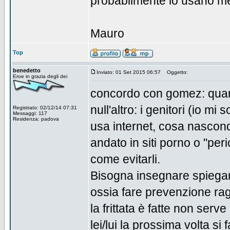
probabilmente lo usano m
Mauro
Top
benedetto
Inviato: 01 Set 2015 06:57
Oggetto:
Eroe in grazia degli dei
concordo con gomez: quant
null'altro: i genitori (io m
Registrato: 02/12/14 07:31
Messaggi: 117
Residenza: padova
usa internet, cosa nascond
andato in siti porno o "pe
come evitarli.
Bisogna insegnare spiegare
ossia fare prevenzione rag
la frittata è fatte non serv
lei/lui la prossima volta si