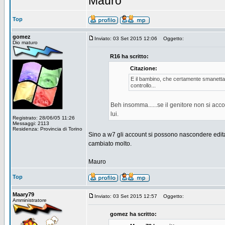
Mauro
Top
gomez
Inviato: 03 Set 2015 12:06
Oggetto:
Dio maturo
R16 ha scritto:
Citazione:
E il bambino, che certamente smanetta 
controllo...
Beh insomma......se il genitore non si acco
lui.
Registrato: 28/06/05 11:26
Messaggi: 2113
Residenza: Provincia di Torino
Sino a w7 gli account si possono nascondere edit
cambiato molto.
Mauro
Top
Maary79
Inviato: 03 Set 2015 12:57
Oggetto:
Amministratore
gomez ha scritto: