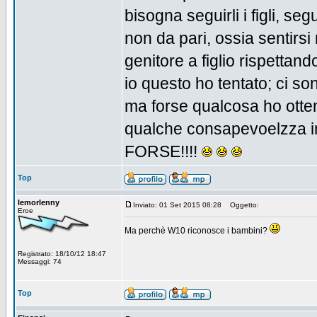
bisogna seguirli i figli, se
non da pari, ossia sentirsi 
genitore a figlio rispettando 
io questo ho tentato; ci s
ma forse qualcosa ho otte
qualche consapevoelzza in 
FORSE!!!!
Top
lemorlenny
Inviato: 01 Set 2015 08:28
Oggetto:
Eroe
Ma perchè W10 riconosce i bambini?
Registrato: 18/10/12 18:47
Messaggi: 74
Top