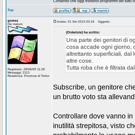
Contando che oggi esistono programmi del tutto id
Top
gomez
Inviato: 01 Set 2015 03:16
Oggetto:
Dio maturo
{Onketste} ha scritto:
Una parte dei genitori di og
cosa accade ogni giorno, dai
altrettanto superficiali, d
altre cose.
Tutta roba che è filtrata da
Registrato: 28/06/05 11:26
Messaggi: 2113
Residenza: Provincia di Torino
Subscribe, un genitore che
un brutto voto sta allevan
Controllare dove vanno in r
inutilità strepitosa, visto 