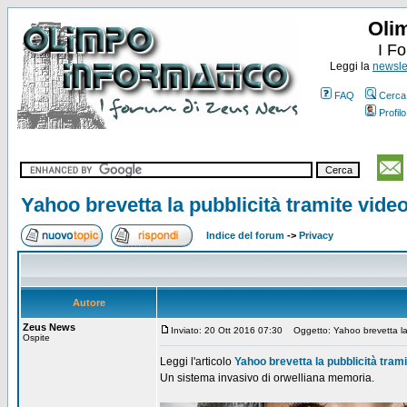
Oli
I F
Leggi la
newslet
FAQ
Cerca
Profilo
Yahoo brevetta la pubblicità tramite vide
Indice del forum
->
Privacy
Autore
Zeus News
Inviato: 20 Ott 2016 07:30
Oggetto: Yahoo brevetta la 
Ospite
Leggi l'articolo
Yahoo brevetta la pubblicità tram
Un sistema invasivo di orwelliana memoria.