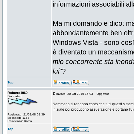
informazioni associabili al
Ma mi domando e dico: ma 
abbondantemente ben oltre 
Windows Vista - sono così 
è diventato un meccanismo 
mio concorrente sta inonda
lui
"?
Top
Roberto1960
Inviato: 20 Ott 2016 16:03
Oggetto:
Dio maturo
Nemmeno si rendono conto che tutti questi sistemi 
iniziale poi producono assuefazione e portano l'ute
Registrato: 21/01/08 01:39
Messaggi: 1168
Residenza: Roma
Top