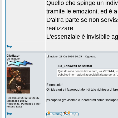
Quello che spinge un indiv
tramite le emozioni, ed è a 
D'altra parte se non servi
realizzare.
L'essenziale è invisibile agl
Top
Gladiator
Inviato: 23 Ott 2016 10:55
Oggetto:
Dio maturo
Zio_LoneWolf ha scritto:
Questa roba non va brevettata, va
VIETATA
, v
pubblico informazioni associabili alla persona.[..
E non solo!
Gli ideatori e i favoreggiatori di tale richiesta di br
Registrato: 05/12/10 21:32
psicopatia gravissima o incarcerati come sociopati
Messaggi: 15682
Residenza: Purtroppo o per
fortuna Italia
Top