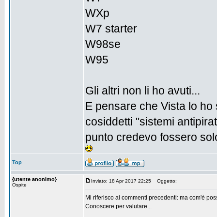
WXp
W7 starter
W98se
W95
Gli altri non li ho avuti...
E pensare che Vista lo ho 
cosiddetti "sistemi antipira
punto credevo fossero solo
Top
{utente anonimo}
Inviato: 18 Apr 2017 22:25
Oggetto:
Ospite
Mi riferisco ai commenti precedenti: ma com'è possib
Conoscere per valutare...