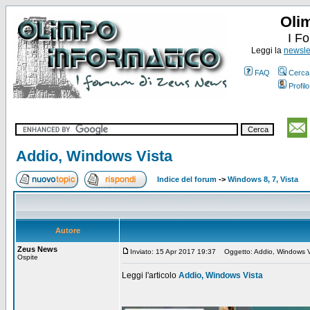
Oli
I F
Leggi la
newslet
FAQ
Cerca
Profilo
Addio, Windows Vista
Indice del forum
->
Windows 8, 7, Vista
Autore
Zeus News
Inviato: 15 Apr 2017 19:37
Oggetto: Addio, Windows V
Ospite
Leggi l'articolo
Addio, Windows Vista