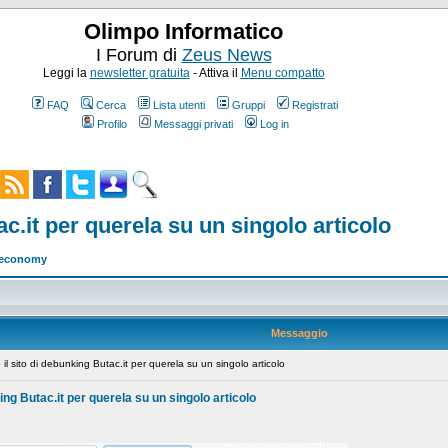
Olimpo Informatico
I Forum di
Zeus News
Leggi la
newsletter gratuita
- Attiva il
Menu compatto
FAQ
Cerca
Lista utenti
Gruppi
Registrati
Profilo
Messaggi privati
Log in
ac.it per querela su un singolo articolo
w economy
Messaggio
l sito di debunking Butac.it per querela su un singolo articolo
king Butac.it per querela su un singolo articolo