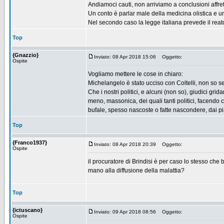
Andiamoci cauti, non arriviamo a conclusioni affret
Un conto è parlar male della medicina olistica e u
Nel secondo caso la legge italiana prevede il reato
Top
{Gnazzio}
Inviato: 08 Apr 2018 15:06
Oggetto:
Ospite
Vogliamo mettere le cose in chiaro:
Michelangelo è stato ucciso con Coltelli, non so se
Che i nostri politici, e alcuni (non so), giudici gr
meno, massonica, dei quali tanti politici, facendo
bufale, spesso nascoste o fatte nascondere, dai p
Top
{Franco1937}
Inviato: 08 Apr 2018 20:39
Oggetto:
Ospite
il procuratore di Brindisi è per caso lo stesso che 
mano alla diffusione della malattia?
Top
{ictuscano}
Inviato: 09 Apr 2018 08:56
Oggetto:
Ospite