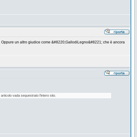
te?). Oppure un altro giudice come &#8220;GallodiLegno&#8221; che è ancora
articolo vada sequestrato l'intero sito.