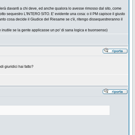
onderà davanti a chi deve, ed anche qualora lo avesse rimosso dal sito, come
o sotto sequestro L'INTERO SITO. E' evidente una cosa: o il PM capisce il giusto
nto cosa decide il Giudice del Riesame se c'è, ritengo dissequestreranno il
e inutile se la gente applicasse un po' di sana logica e buonsenso)
i giuridici hai fatto?