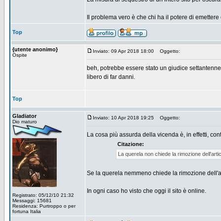
Il problema vero è che chi ha il potere di emettere 
Top
{utente anonimo}
Inviato: 09 Apr 2018 18:00
Oggetto:
Ospite
beh, potrebbe essere stato un giudice settantenn
libero di far danni.
Top
Gladiator
Inviato: 10 Apr 2018 19:25
Oggetto:
Dio maturo
La cosa più assurda della vicenda è, in effetti, con
Citazione:
La querela non chiede la rimozione dell'artic
Se la querela nemmeno chiede la rimozione dell'art
In ogni caso ho visto che oggi il sito è online.
Registrato: 05/12/10 21:32
Messaggi: 15681
Residenza: Purtroppo o per
fortuna Italia