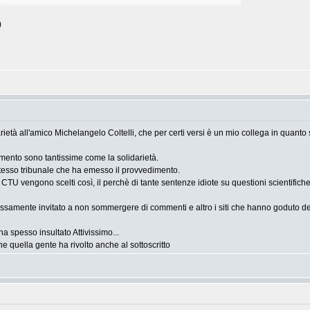
)
età all'amico Michelangelo Coltelli, che per certi versi è un mio collega in quant
mento sono tantissime come la solidarietà.
stesso tribunale che ha emesso il provvedimento.
 CTU vengono scelti così, il perchè di tante sentenze idiote su questioni scientifich
ressamente invitato a non sommergere di commenti e altro i siti che hanno goduto del
a spesso insultato Attivissimo...
che quella gente ha rivolto anche al sottoscritto