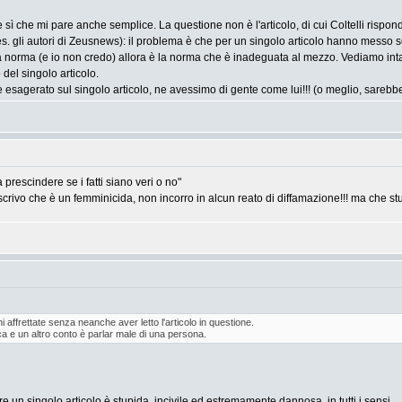
 sì che mi pare anche semplice. La questione non è l'articolo, di cui Coltelli risp
per es. gli autori di Zeusnews): il problema è che per un singolo articolo hanno mess
la norma (e io non credo) allora è la norma che è inadeguata al mezzo. Vediamo inta
 del singolo articolo.
e esagerato sul singolo articolo, ne avessimo di gente come lui!!! (o meglio, sarebb
 prescindere se i fatti siano veri o no"
crivo che è un femminicida, non incorro in alcun reato di diffamazione!!! ma che stud
 affrettate senza neanche aver letto l'articolo in questione.
ca e un altro conto è parlar male di una persona.
e un singolo articolo è stupida, incivile ed estremamente dannosa, in tutti i sensi.