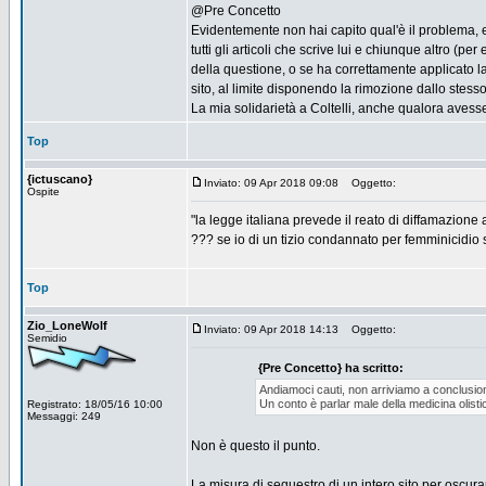
@Pre Concetto
Evidentemente non hai capito qual'è il problema, e
tutti gli articoli che scrive lui e chiunque altro (
della questione, o se ha correttamente applicato 
sito, al limite disponendo la rimozione dallo stesso
La mia solidarietà a Coltelli, anche qualora avess
Top
{ictuscano}
Inviato: 09 Apr 2018 09:08
Oggetto:
Ospite
"la legge italiana prevede il reato di diffamazione a
??? se io di un tizio condannato per femminicidio s
Top
Zio_LoneWolf
Inviato: 09 Apr 2018 14:13
Oggetto:
Semidio
{Pre Concetto} ha scritto:
Andiamoci cauti, non arriviamo a conclusioni
Un conto è parlar male della medicina olisti
Registrato: 18/05/16 10:00
Messaggi: 249
Non è questo il punto.
La misura di sequestro di un intero sito per oscurar