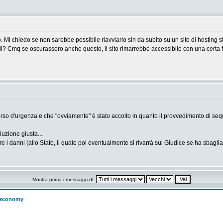
ano. Mi chiedo se non sarebbe possibile riavviarlo sin da subito su un sito di hosting 
ali? Cmq se oscurassero anche questo, il sito rimarrebbe accessibile con una certa fa
orso d'urgenza e che "ovviamente" è stato accolto in quanto il provvedimento di seq
uzione giusta...
re i danni (allo Stato, il quale poi eventualmente si rivarrà sul Giudice se ha sbagliat
Mostra prima i messaggi di:
w economy