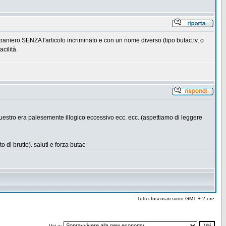
straniero SENZA l'articolo incriminato e con un nome diverso (tipo butac.tv, o
cilità.
uestro era palesemente illogico eccessivo ecc. ecc. (aspettiamo di leggere
o di brutto). saluti e forza butac
Tutti i fusi orari sono GMT + 2 ore
Vai a: