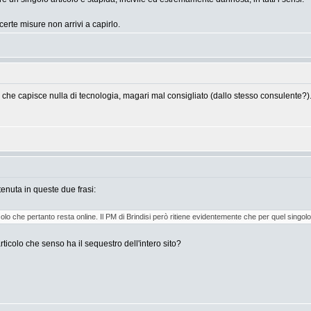
certe misure non arrivi a capirlo.
e che capisce nulla di tecnologia, magari mal consigliato (dallo stesso consulen
tenuta in queste due frasi:
olo che pertanto resta online. Il PM di Brindisi però ritiene evidentemente che per quel singolo 
icolo che senso ha il sequestro dell'intero sito?