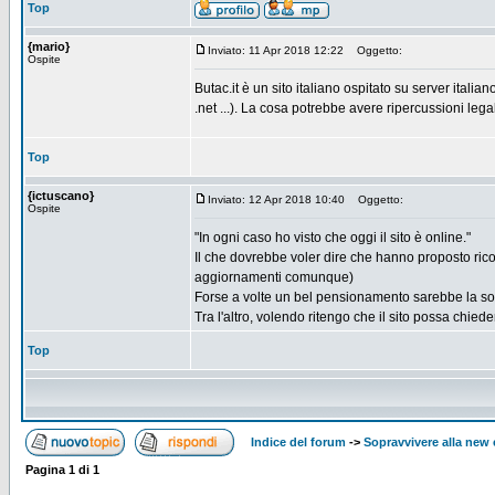
Top
{mario}
Inviato: 11 Apr 2018 12:22
Oggetto:
Ospite
Butac.it è un sito italiano ospitato su server itali
.net ...). La cosa potrebbe avere ripercussioni leg
Top
{ictuscano}
Inviato: 12 Apr 2018 10:40
Oggetto:
Ospite
"In ogni caso ho visto che oggi il sito è online."
Il che dovrebbe voler dire che hanno proposto ric
aggiornamenti comunque)
Forse a volte un bel pensionamento sarebbe la sol
Tra l'altro, volendo ritengo che il sito possa chiede
Top
Indice del forum
->
Sopravvivere alla ne
Pagina
1
di
1