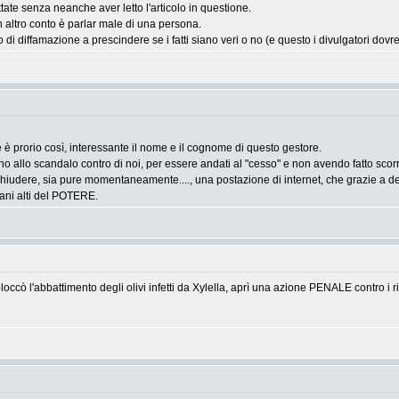
tate senza neanche aver letto l'articolo in questione.
n altro conto è parlar male di una persona.
 di diffamazione a prescindere se i fatti siano veri o no (e questo i divulgatori dovr
 è prorio così, interessante il nome e il cognome di questo gestore.
idano allo scandalo contro di noi, per essere andati al "cesso" e non avendo fatto sco
 chiudere, sia pure momentaneamente...., una postazione di internet, che grazie a d
iani alti del POTERE.
bloccò l'abbattimento degli olivi infetti da Xylella, aprì una azione PENALE contro i ri