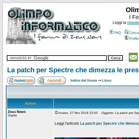
Oli
I F
Leggi la
newslet
FAQ
Cerca
Profilo
La patch per Spectre che dimezza le prest
Indice del forum
->
Linux
Autore
Zeus News
Inviato: 27 Nov 2018 15:00
Oggetto: La patch per Spec
Ospite
Leggi l'articolo
La patch per Spectre che dimezza 