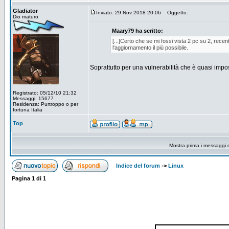
Gladiator
Inviato: 29 Nov 2018 20:06
Oggetto:
Dio maturo
Maary79 ha scritto:
[...]Certo che se mi fossi vista 2 pc su 2, rece
l'aggiornamento il più possibile.
Soprattutto per una vulnerabilità che è quasi impo
Registrato: 05/12/10 21:32
Messaggi: 15677
Residenza: Purtroppo o per
fortuna Italia
Top
Mostra prima i messaggi 
Indice del forum
->
Linux
Pagina
1
di
1