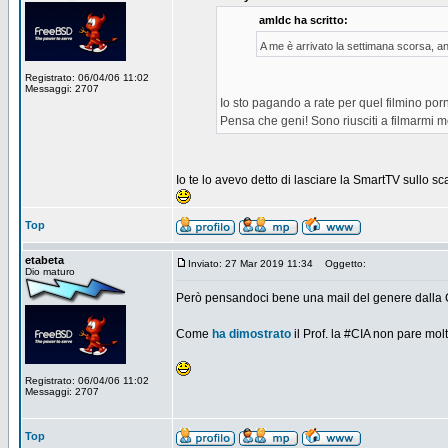
amldc ha scritto:
A me è arrivato la settimana scorsa, a
Registrato: 06/04/06 11:02
Messaggi: 2707
Io sto pagando a rate per quel filmino por
Pensa che geni! Sono riusciti a filmarmi 
Io te lo avevo detto di lasciare la SmartTV sullo s
Top
etabeta
Inviato: 27 Mar 2019 11:34
Oggetto:
Dio maturo
Però pensandoci bene una mail del genere dalla CI
Come
ha dimostrato
il Prof. la #CIA non pare mo
Registrato: 06/04/06 11:02
Messaggi: 2707
Top