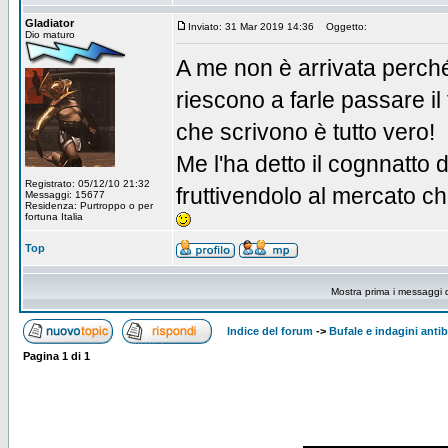
Gladiator
Inviato: 31 Mar 2019 14:36
Oggetto:
Dio maturo
A me non è arrivata perché 
riescono a farle passare il
che scrivono è tutto vero!
Me l'ha detto il cognnatto 
Registrato: 05/12/10 21:32
fruttivendolo al mercato c
Messaggi: 15677
Residenza: Purtroppo o per
fortuna Italia
Top
Mostra prima i messaggi 
Indice del forum
->
Bufale e indagini anti
Pagina
1
di
1