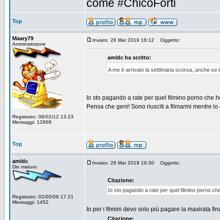
come #ChicoForti
Top
Maary79
Inviato: 26 Mar 2019 16:12
Oggetto:
Amministratore
amldc ha scritto:
A me è arrivato la settimana scorsa, anche se i
Io sto pagando a rate per quel filmino porno che h
Pensa che geni! Sono riusciti a filmarmi mentre l
Registrato: 08/02/12 13:23
Messaggi: 12868
Top
amldc
Inviato: 26 Mar 2019 19:30
Oggetto:
Dio maturo
Citazione:
Io sto pagando a rate per quel filmino porno ch
Registrato: 02/05/06 17:21
Messaggi: 1452
Io per i filmini devo solo più pagare la maxirata fin
Citazione: