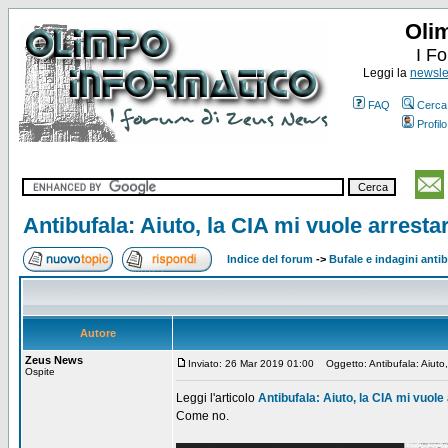
Oli
I F
Leggi la
newslet
FAQ
Cerca
Profilo
Antibufala: Aiuto, la CIA mi vuole arresta
Indice del forum
->
Bufale e indagini anti
Autore
Zeus News
Inviato: 26 Mar 2019 01:00
Oggetto: Antibufala: Aiuto, 
Ospite
Leggi l'articolo
Antibufala: Aiuto, la CIA mi vuole
Come no.