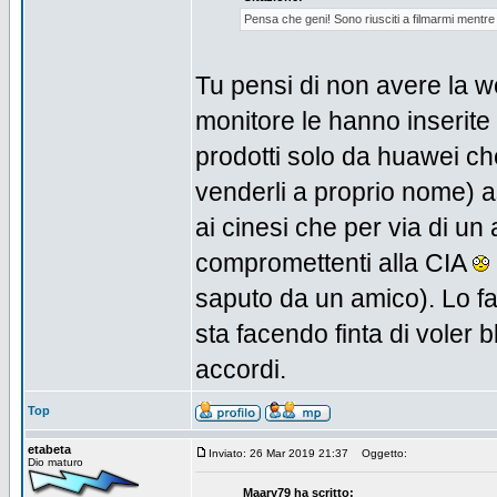
Pensa che geni! Sono riusciti a filmarmi mentr
Tu pensi di non avere la w
monitore le hanno inserite 
prodotti solo da huawei che 
venderli a proprio nome) a
ai cinesi che per via di un 
compromettenti alla CIA
saputo da un amico). Lo fan
sta facendo finta di voler b
accordi.
Top
etabeta
Inviato: 26 Mar 2019 21:37
Oggetto:
Dio maturo
Maary79 ha scritto: