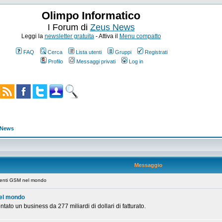
Olimpo Informatico
I Forum di
Zeus News
Leggi la
newsletter gratuita
- Attiva il
Menu compatto
FAQ
Cerca
Lista utenti
Gruppi
Registrati
Profilo
Messaggi privati
Log in
s News
Messaggio
tenti GSM nel mondo
nel mondo
tato un business da 277 miliardi di dollari di fatturato.