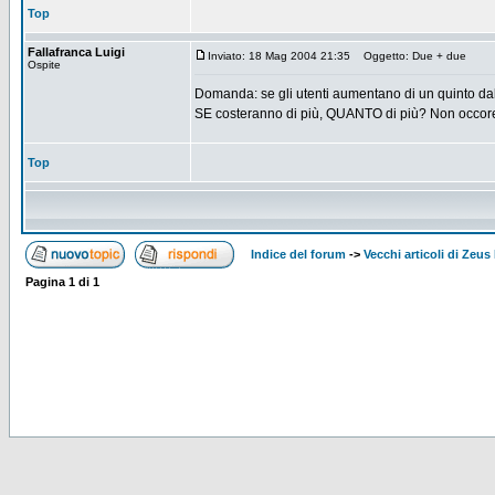
Top
Fallafranca Luigi
Inviato: 18 Mag 2004 21:35
Oggetto: Due + due
Ospite
Domanda: se gli utenti aumentano di un quinto dal 2
SE costeranno di più, QUANTO di più? Non occore 
Top
Indice del forum
->
Vecchi articoli di Zeu
Pagina
1
di
1