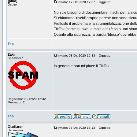
{pino}
Inviato: 17 Ott 2020 17:37
Oggetto:
Ospite
Non c'è bisogno di documentare i rischi per la si
Si chiamano 'rischi' proprio perché non sono sicu
Piuttosto il problema è la strumentalizzazione della
TikTok (come Huawei e molti altri) è solo uno strum
Quanto alla sicurezza, la parola 'blocco' dovrebbe 
Top
Zakir
Inviato: 03 Dic 2020 16:33
Oggetto:
Spammer *
In generale non mi piace il TikTok
Registrato: 03/12/20 16:32
Messaggi: 2
Top
Gladiator
Inviato: 07 Dic 2020 16:13
Oggetto:
Dio maturo