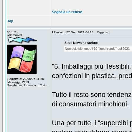
Segnala un refuso
Top
gomez
Inviato: 27 Gen 2021 04:13
Oggetto:
Dio maturo
Zeus News ha scritto:
Non solo bio, ecco i 10 “food trends” del 2021
"5. Imballaggi più flessibili
confezioni in plastica, pre
Registrato: 28/06/05 11:26
Messaggi: 2113
Residenza: Provincia di Torino
Tutto il resto sono tenden
di consumatori minchioni.
Una per tutte, i "supercibi p