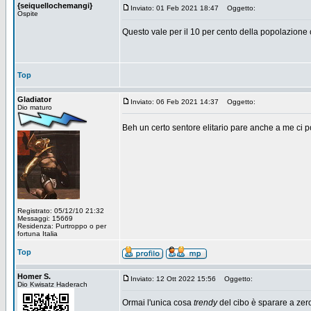
{seiquellochemangi}
Inviato: 01 Feb 2021 18:47
Oggetto:
Ospite
Questo vale per il 10 per cento della popolazione
Top
Gladiator
Inviato: 06 Feb 2021 14:37
Oggetto:
Dio maturo
Beh un certo sentore elitario pare anche a me ci p
Registrato: 05/12/10 21:32
Messaggi: 15669
Residenza: Purtroppo o per
fortuna Italia
Top
Homer S.
Inviato: 12 Ott 2022 15:56
Oggetto:
Dio Kwisatz Haderach
Ormai l'unica cosa
trendy
del cibo è sparare a zero 