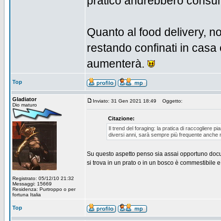
pratico andrebbero consuma
Quanto al food delivery, no
restando confinati in casa 
aumenterà.
Top
Gladiator
Inviato: 31 Gen 2021 18:49
Oggetto:
Dio maturo
Citazione:
Il trend del foraging: la pratica di raccogliere p
diversi anni, sarà sempre più frequente anche 
Su questo aspetto penso sia assai opportuno documen
si trova in un prato o in un bosco è commestibile e
Registrato: 05/12/10 21:32
Messaggi: 15669
Residenza: Purtroppo o per
fortuna Italia
Top