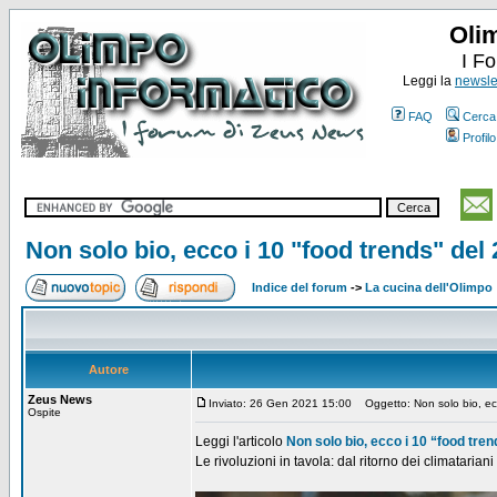
Oli
I F
Leggi la
newslet
FAQ
Cerca
Profilo
Non solo bio, ecco i 10 "food trends" del
Indice del forum
->
La cucina dell'Olimpo
Autore
Zeus News
Inviato: 26 Gen 2021 15:00
Oggetto: Non solo bio, ecc
Ospite
Leggi l'articolo
Non solo bio, ecco i 10 “food tre
Le rivoluzioni in tavola: dal ritorno dei climatariani