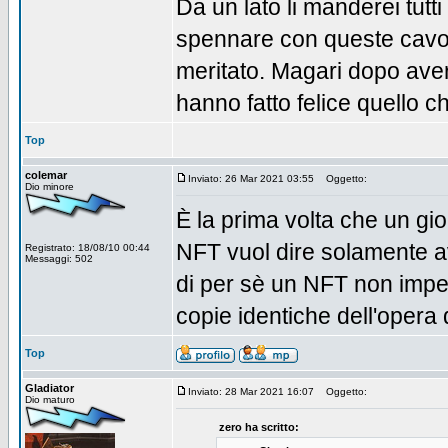
Da un lato li manderei tutti
spennare con queste cavola
meritato. Magari dopo aver 
hanno fatto felice quello ch
Top
colemar
Inviato: 26 Mar 2021 03:55
Oggetto:
Dio minore
È la prima volta che un gi
NFT vuol dire solamente ave
Registrato: 18/08/10 00:44
Messaggi: 502
di per sè un NFT non impe
copie identiche dell'opera d
Top
Gladiator
Inviato: 28 Mar 2021 16:07
Oggetto:
Dio maturo
zero ha scritto: