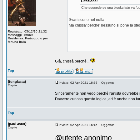
Citazione:
Che succede se una blockchain va fuo
Svaniscono nel nulla.
Ma chissa' perche' nessuno si pone la ste
Registrato: 05/12/10 21:32
Messaggi: 15669
Residenza: Purtroppo o per
fortuna Italia
.
Già, chissà perché...
Top
{fungiasta}
Inviato: 02 Apr 2021 16:36
Oggetto:
Ospite
Sinceramente non vedo perché l'artista dovrebbe 
Davvero curiosa questa logica, ed è anche non fun
Top
{paul aster}
Inviato: 02 Apr 2021 16:45
Oggetto:
Ospite
@utente anonimo,