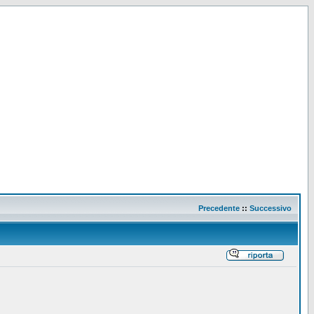
Precedente
::
Successivo