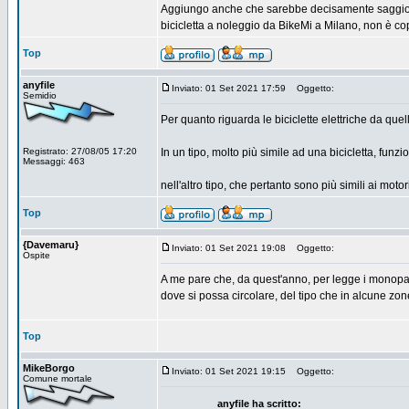
Aggiungo anche che sarebbe decisamente saggio re
bicicletta a noleggio da BikeMi a Milano, non è c
Top
anyfile
Inviato: 01 Set 2021 17:59
Oggetto:
Semidio
Per quanto riguarda le biciclette elettriche da que
Registrato: 27/08/05 17:20
In un tipo, molto più simile ad una bicicletta, fun
Messaggi: 463
nell'altro tipo, che pertanto sono più simili ai mo
Top
{Davemaru}
Inviato: 01 Set 2021 19:08
Oggetto:
Ospite
A me pare che, da quest'anno, per legge i monopatt
dove si possa circolare, del tipo che in alcune zo
Top
MikeBorgo
Inviato: 01 Set 2021 19:15
Oggetto:
Comune mortale
anyfile ha scritto: