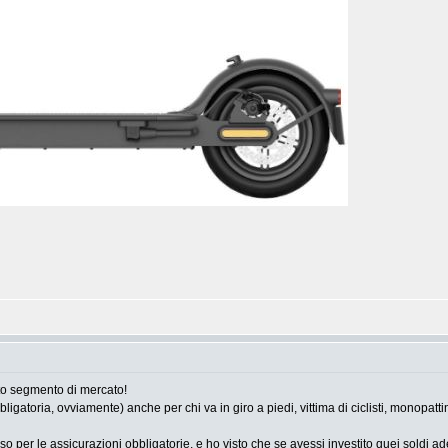
to segmento di mercato!
oria, ovviamente) anche per chi va in giro a piedi, vittima di ciclisti, monopattinisti 
o per le assicurazioni obbligatorie, e ho visto che se avessi investito quei soldi ade