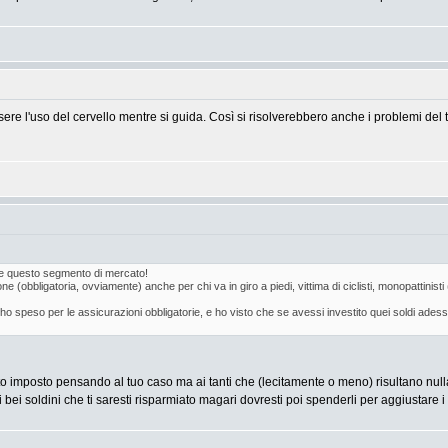
re l'uso del cervello mentre si guida. Così si risolverebbero anche i problemi del t
e questo segmento di mercato!
bbligatoria, ovviamente) anche per chi va in giro a piedi, vittima di ciclisti, monopattinisti (!),
ho speso per le assicurazioni obbligatorie, e ho visto che se avessi investito quei soldi adesso
o imposto pensando al tuo caso ma ai tanti che (lecitamente o meno) risultano nullat
uei bei soldini che ti saresti risparmiato magari dovresti poi spenderli per aggiusta