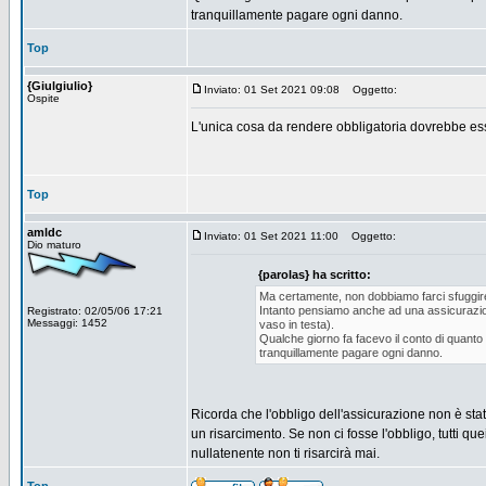
tranquillamente pagare ogni danno.
Top
{Giulgiulio}
Inviato: 01 Set 2021 09:08
Oggetto:
Ospite
L'unica cosa da rendere obbligatoria dovrebbe esse
Top
amldc
Inviato: 01 Set 2021 11:00
Oggetto:
Dio maturo
{parolas} ha scritto:
Ma certamente, non dobbiamo farci sfuggir
Intanto pensiamo anche ad una assicurazione (o
Registrato: 02/05/06 17:21
Messaggi: 1452
vaso in testa).
Qualche giorno fa facevo il conto di quanto 
tranquillamente pagare ogni danno.
Ricorda che l'obbligo dell'assicurazione non è stat
un risarcimento. Se non ci fosse l'obbligo, tutti q
nullatenente non ti risarcirà mai.