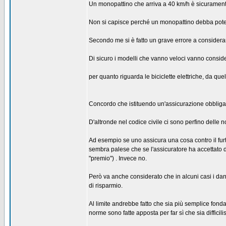
Un monopattino che arriva a 40 km/h è sicurament
Non si capisce perché un monopattino debba poter 
Secondo me si è fatto un grave errore a considerarli
Di sicuro i modelli che vanno veloci vanno consider
per quanto riguarda le biciclette elettriche, da que
Concordo che istituendo un'assicurazione obbligator
D'altronde nel codice civile ci sono perfino delle n
Ad esempio se uno assicura una cosa contro il furt
sembra palese che se l'assicuratore ha accettato d
"premio") . Invece no.
Però va anche considerato che in alcuni casi i da
di risparmio.
Al limite andrebbe fatto che sia più semplice fonda
norme sono fatte apposta per far sì che sia difficil