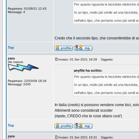
Per quanto riguarda le biciclette elettriche
Registrato: 01/09/21 12:43
Messaggi: 4
In un tipo, molto più simile ad una biciclet
nell'altro tipo, che pertanto sono più simil
Credo che il secondo tipo, che consentirebbe di acc
Top
zero
Inviato: 01 Set 2021 19:28
Oggetto:
Dio maturo
anyfile ha scritto:
Per quanto riguarda le biciclette elettriche
Registrato: 22/03/08 18:34
Messaggi: 2435
In un tipo, molto più simile ad una biciclet
nell'altro tipo, che pertanto sono più simil
In italia (credo) si possono vendere come bici, sol
Altrimenti sono considerati scooter
(ripeto, CREDO che le cose stiano cosi')
Top
zero
Inviato: 01 Set 2021 19:31
Oggetto: