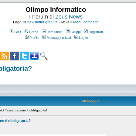
Olimpo Informatico
I Forum di
Zeus News
Leggi la
newsletter gratuita
- Attiva il
Menu compatto
FAQ
Cerca
Lista utenti
Gruppi
Registrati
Profilo
Messaggi privati
Log in
bligatoria?
Messaggio
ci, l'assicurazione è obbligatoria?
one è obbligatoria?