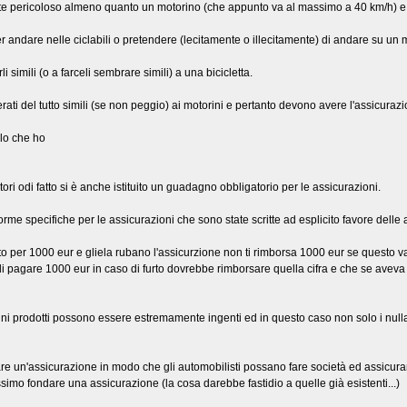
e pericoloso almeno quanto un motorino (che appunto va al massimo a 40 km/h) e 
andare nelle ciclabili o pretendere (lecitamente o illecitamente) di andare su un 
 simili (o a farceli sembrare simili) a una bicicletta.
ati del tutto simili (se non peggio) ai motorini e pertanto devono avere l'assicurazi
llo che ho
i odi fatto si è anche istituito un guadagno obbligatorio per le assicurazioni.
orme specifiche per le assicurazioni che sono state scritte ad esplicito favore delle 
o per 1000 eur e gliela rubano l'assicurzione non ti rimborsa 1000 eur se questo val
i pagare 1000 eur in caso di furto dovrebbe rimborsare quella cifra e che se aveva d
nni prodotti possono essere estremamente ingenti ed in questo caso non solo i null
re un'assicurazione in modo che gli automobilisti possano fare società ed assicurars
issimo fondare una assicurazione (la cosa darebbe fastidio a quelle già esistenti...)