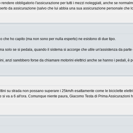
ndere obbligatorio l'assicurazione per tutti i mezzi noleggiati, anche se normal
operto da assicurazione (salvo che lui abbia una sua assicurazione personale che l
llo che ho capito (ma non sono per nulla esperto) ne esistono di due tipo.
ziona solo se si pedala, quando il sistema si accorge che utile un'assistenza da part
torini, anzi sarebbero forse da chiamare motorini elettrici anche se hanno i pedali,
ini su strada non possano superare i 25km/h esattamente come le biciclette elettrich
ne si va a 6 all'ora. Comunque niente paura, Giacomo Testa di Prima Assicurazioni ha