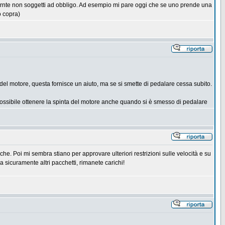
mrnte non soggetti ad obbligo. Ad esempio mi pare oggi che se uno prende una
o copra)
e del motore, questa fornisce un aiuto, ma se si smette di pedalare cessa subito.
 è possibile ottenere la spinta del motore anche quando si è smesso di pedalare
e. Poi mi sembra stiano per approvare ulteriori restrizioni sulle velocità e su
 sicuramente altri pacchetti, rimanete carichi!