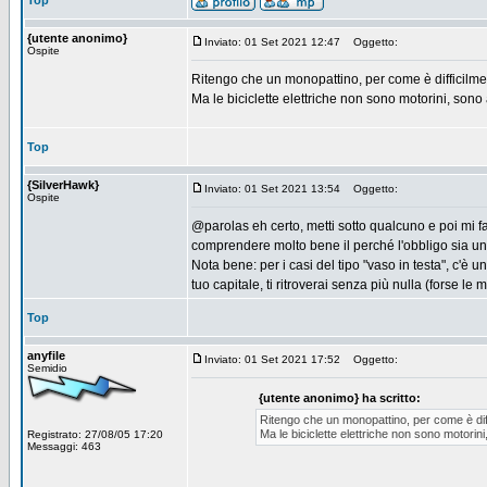
Top
{utente anonimo}
Inviato: 01 Set 2021 12:47
Oggetto:
Ospite
Ritengo che un monopattino, per come è difficilme
Ma le biciclette elettriche non sono motorini, son
Top
{SilverHawk}
Inviato: 01 Set 2021 13:54
Oggetto:
Ospite
@parolas eh certo, metti sotto qualcuno e poi mi fa
comprendere molto bene il perché l'obbligo sia u
Nota bene: per i casi del tipo "vaso in testa", c'è
tuo capitale, ti ritroverai senza più nulla (forse l
Top
anyfile
Inviato: 01 Set 2021 17:52
Oggetto:
Semidio
{utente anonimo} ha scritto:
Ritengo che un monopattino, per come è diff
Ma le biciclette elettriche non sono motorin
Registrato: 27/08/05 17:20
Messaggi: 463