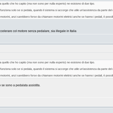
 da quello che ho capito (ma non sono per nulla esperto) ne esistono di due tipo.
ta, funziona solo se si pedala, quando il sistema si accorge che utile un'assistenza da parte de
i ai motorini, anzi sarebbero forse da chiamare motorini elettrici anche se hanno i pedali, è po
elerare col motore senza pedalare, sia illegale in Italia
 da quello che ho capito (ma non sono per nulla esperto) ne esistono di due tipo.
ta, funziona solo se si pedala, quando il sistema si accorge che utile un'assistenza da parte de
i ai motorini, anzi sarebbero forse da chiamare motorini elettrici anche se hanno i pedali, è po
o se sono a pedalata assistita.