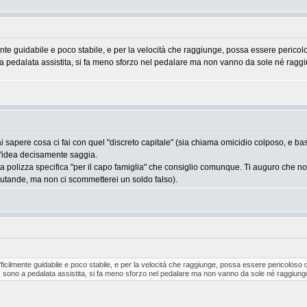
nte guidabile e poco stabile, e per la velocità che raggiunge, possa essere pericol
o a pedalata assistita, si fa meno sforzo nel pedalare ma non vanno da sole né raggi
i sapere cosa ci fai con quel "discreto capitale" (sia chiama omicidio colposo, e ba
n'idea decisamente saggia.
 una polizza specifica "per il capo famiglia" che consiglio comunque. Ti auguro che no
e mutande, ma non ci scommetterei un soldo falso).
icilmente guidabile e poco stabile, e per la velocità che raggiunge, possa essere pericoloso 
i, sono a pedalata assistita, si fa meno sforzo nel pedalare ma non vanno da sole né raggiungo