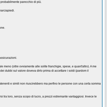
probabilmente parecchio di più.
marciapiedi.
one.
assicurazioni.
e meno (oltre ovviamente alle solite franchigie, spese, e quant'altro). A me
ei dubbi sul valore doveva dirlo prima di accettare i soldi (pardom il
atenenti e simili non riuscirebbero ma perfino le persone con una certa somma
i tra loro, senza scopo di lucro, a prezzi estremante vantaggiosi. Invece le