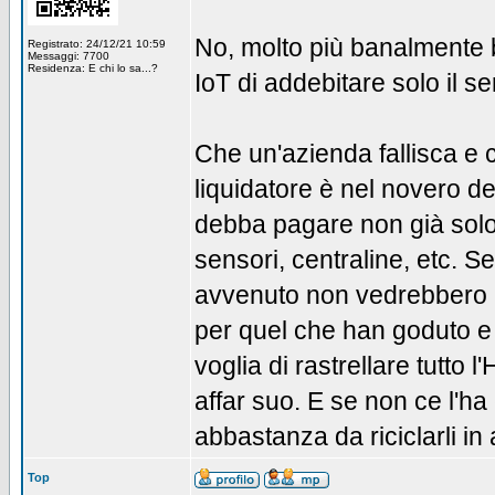
No, molto più banalmente b
Registrato: 24/12/21 10:59
Messaggi: 7700
Residenza: E chi lo sa...?
IoT di addebitare solo il se
Che un'azienda fallisca e cl
liquidatore è nel novero de
debba pagare non già solo i
sensori, centraline, etc. S
avvenuto non vedrebbero l'
per quel che han goduto e po
voglia di rastrellare tutt
affar suo. E se non ce l'ha 
abbastanza da riciclarli i
Top