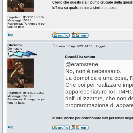
Credo che questo sia il punto cruciale della ques
IoT ma su qualsiasi tema simile a questo.
Registrato: 05/12/10 21:32
Messaggi: 15681
Residenza: Purtroppo o per
fortuna Italia
Top
Gladiator
Inviato: 30 Apr 2022 14:16
Oggetto:
Dio maturo
Cesco67 ha scritto:
@eratostene
No, non è necessario.
La domotica è una cosa, l'Io
Che poi per realizzare imp
apparecchiature IoT, IMHO 
Registrato: 05/12/10 21:32
Messaggi: 15681
dell'utilizzatore, che non d
Residenza: Purtroppo o per
fortuna Italia
programmazione di appare
Io direi anche per collezionare dati personali degli 
Top