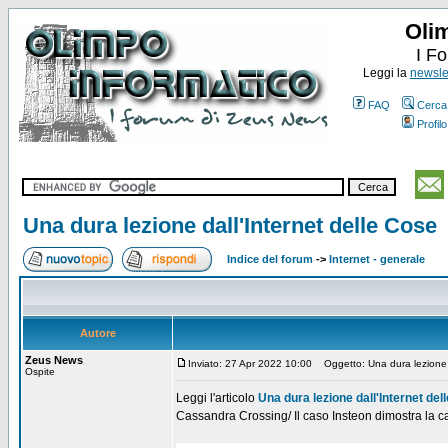
Oli
I F
Leggi la
newslet
FAQ
Cerca
Profilo
Una dura lezione dall'Internet delle Cose
Indice del forum
->
Internet - generale
Autore
Zeus News
Inviato: 27 Apr 2022 10:00
Oggetto: Una dura lezione d
Ospite
Leggi l'articolo
Una dura lezione dall'Internet del
Cassandra Crossing/ Il caso Insteon dimostra la cad