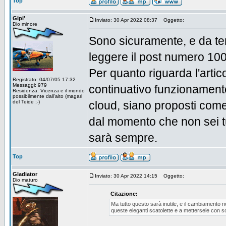
Top
Gipi'
Inviato: 30 Apr 2022 08:37
Oggetto:
Dio minore
Sono sicuramente, e da te
leggere il post numero 100
Per quanto riguarda l'articol
Registrato: 04/07/05 17:32
Messaggi: 979
continuativo funzionamen
Residenza: Vicenza e il mondo
possibilmente dall'alto (magari
del Teide ;-)
cloud, siano proposti come
dal momento che non sei tu 
sarà sempre.
Top
Gladiator
Inviato: 30 Apr 2022 14:15
Oggetto:
Dio maturo
Citazione:
Ma tutto questo sarà inutile, e il cambiamento
queste eleganti scatolette e a mettersele con 