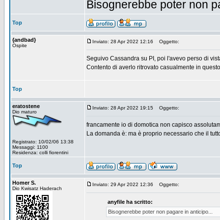
Bisognerebbe poter non pag
Top
{andbad}
Inviato: 28 Apr 2022 12:16
Oggetto:
Ospite
Seguivo Cassandra su PI, poi l'avevo perso di vist
Contento di averlo ritrovato casualmente in questo
Top
eratostene
Inviato: 28 Apr 2022 19:15
Oggetto:
Dio maturo
francamente io di domotica non capisco assolutam
La domanda è: ma è proprio necessario che il tutt
Registrato: 10/02/06 13:38
Messaggi: 1100
Residenza: colli fiorentini
Top
Homer S.
Inviato: 29 Apr 2022 12:36
Oggetto:
Dio Kwisatz Haderach
anyfile ha scritto:
Bisognerebbe poter non pagare in anticipo...