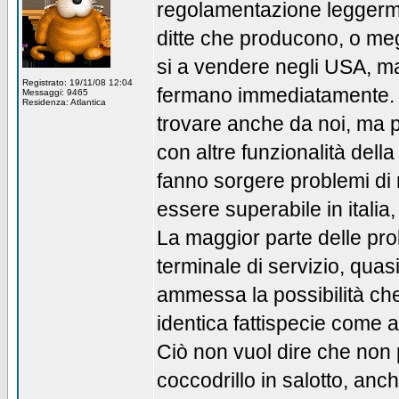
regolamentazione leggermen
ditte che producono, o meg
si a vendere negli USA, m
Registrato: 19/11/08 12:04
fermano immediatamente. n
Messaggi: 9465
Residenza: Atlantica
trovare anche da noi, ma pe
con altre funzionalità dell
fanno sorgere problemi di 
essere superabile in italia,
La maggior parte delle pro
terminale di servizio, qua
ammessa la possibilità ch
identica fattispecie come 
Ciò non vuol dire che non
coccodrillo in salotto, anc