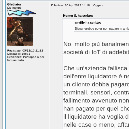
Gladiator
Inviato: 30 Apr 2022 14:18
Oggetto:
Dio maturo
Homer S. ha scritto:
anyfile ha scritto:
Bisognerebbe poter non pagare in antic
No, molto più banalment
società di IoT di addebit
Registrato: 05/12/10 21:32
Messaggi: 15681
Residenza: Purtroppo o per
fortuna Italia
Che un'azienda fallisca e
dell'ente liquidatore è 
un cliente debba pagare 
terminali, sensori, cent
fallimento avvenuto non 
han pagato per quel che 
il liquidatore ha voglia 
nelle case o meno, affar 