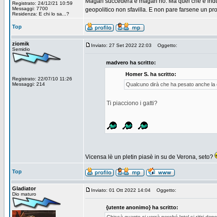
Magari succederà e magari no. Ma quel che è indu
Registrato: 24/12/21 10:59
Messaggi: 7700
geopolitico non sfavilla. E non pare farsene un pr
Residenza: E chi lo sa...?
Top
ziomik
Inviato: 27 Set 2022 22:03
Oggetto:
Semidio
madvero ha scritto:
Homer S. ha scritto:
Registrato: 22/07/10 11:26
Messaggi: 214
Qualcuno dirà che ha pesato anche la 
Ti piacciono i gatti?
Vicensa lè un pletin piasè in su de Verona, seto?
Top
Gladiator
Inviato: 01 Ott 2022 14:04
Oggetto:
Dio maturo
{utente anonimo} ha scritto: