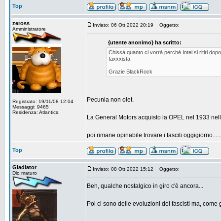
Top
zeross
Inviato: 06 Ott 2022 20:19
Oggetto:
Amministratore
{utente anonimo} ha scritto:
Chissà quanto ci vorrà perché Intel si ritiri do
faxxxista.
Grazie BlackRock
Pecunia non olet.
Registrato: 19/11/08 12:04
Messaggi: 9465
Residenza: Atlantica
La General Motors acquisto la OPEL nel 1933 nel
poi rimane opinabile trovare i fasciti oggigiorno.......
Top
Gladiator
Inviato: 08 Ott 2022 15:12
Oggetto:
Dio maturo
Beh, qualche nostalgico in giro c'è ancora...
Poi ci sono delle evoluzioni dei fascisti ma, come 