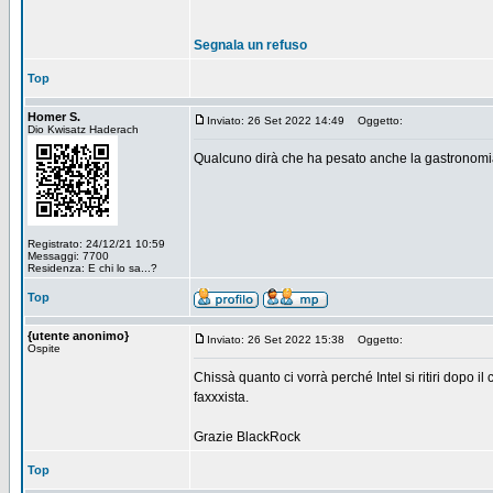
Segnala un refuso
Top
Homer S.
Inviato: 26 Set 2022 14:49
Oggetto:
Dio Kwisatz Haderach
Qualcuno dirà che ha pesato anche la gastronomia
Registrato: 24/12/21 10:59
Messaggi: 7700
Residenza: E chi lo sa...?
Top
{utente anonimo}
Inviato: 26 Set 2022 15:38
Oggetto:
Ospite
Chissà quanto ci vorrà perché Intel si ritiri dopo 
faxxxista.
Grazie BlackRock
Top