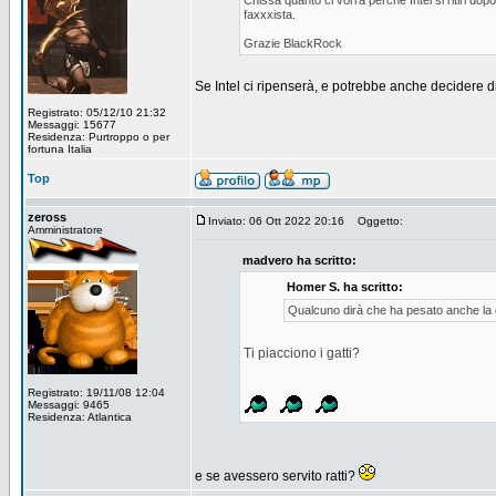
Chissà quanto ci vorrà perché Intel si ritiri do
faxxxista.
Grazie BlackRock
Se Intel ci ripenserà, e potrebbe anche decidere d
Registrato: 05/12/10 21:32
Messaggi: 15677
Residenza: Purtroppo o per
fortuna Italia
Top
zeross
Inviato: 06 Ott 2022 20:16
Oggetto:
Amministratore
madvero ha scritto:
Homer S. ha scritto:
Qualcuno dirà che ha pesato anche la 
Ti piacciono i gatti?
Registrato: 19/11/08 12:04
Messaggi: 9465
Residenza: Atlantica
e se avessero servito ratti?