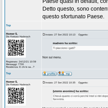
Paese quasi in default, con g
Detto questo, sono content
questo sfortunato Paese.
Top
Homer S.
Inviato: 27 Set 2022 10:13
Oggetto:
Dio Kwisatz Haderach
madvero ha scritto:
Ti piacciono i gatti?
Non sul menu.
Registrato: 24/12/21 10:59
Messaggi: 7700
Residenza: E chi lo sa...?
Top
Homer S.
Inviato: 27 Set 2022 10:35
Oggetto:
Dio Kwisatz Haderach
{utente anonimo} ha scritto:
Chissà quanto ci vorrà perché Intel si ritiri do
faxxxista.