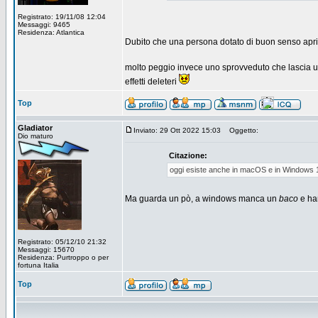
Registrato: 19/11/08 12:04
Messaggi: 9465
Residenza: Atlantica
Dubito che una persona dotato di buon senso aprir
molto peggio invece uno sprovveduto che lascia un
effetti deleteri
Top
Gladiator
Inviato: 29 Ott 2022 15:03
Oggetto:
Dio maturo
Citazione:
oggi esiste anche in macOS e in Windows 
Ma guarda un pò, a windows manca un
baco
e ha
Registrato: 05/12/10 21:32
Messaggi: 15670
Residenza: Purtroppo o per
fortuna Italia
Top