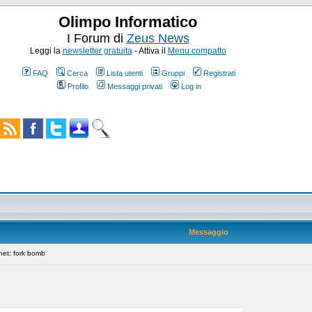
Olimpo Informatico
I Forum di
Zeus News
Leggi la
newsletter gratuita
- Attiva il
Menu compatto
FAQ
Cerca
Lista utenti
Gruppi
Registrati
Profilo
Messaggi privati
Log in
Messaggio
net: fork bomb