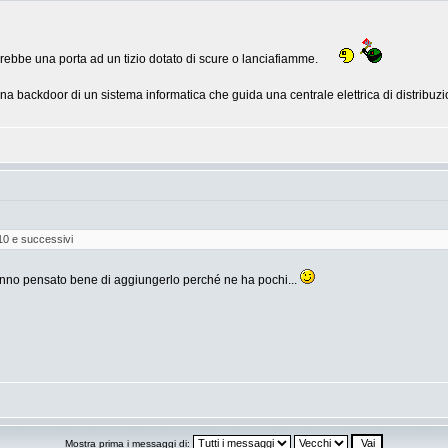
ebbe una porta ad un tizio dotato di scure o lanciafiamme.
a backdoor di un sistema informatica che guida una centrale elettrica di distribuz
10 e successivi
nno pensato bene di aggiungerlo perché ne ha pochi...
Mostra prima i messaggi di: