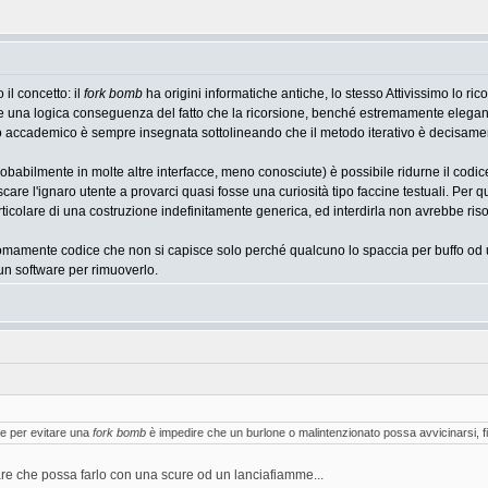
il concetto: il
fork bomb
ha origini informatiche antiche, lo stesso Attivissimo l
he una logica conseguenza del fatto che la ricorsione, benché estremamente eleg
ito accademico è sempre insegnata sottolineando che il metodo iterativo è decisamen
 probabilmente in molte altre interfacce, meno conosciute) è possibile ridurne il cod
are l'ignaro utente a provarci quasi fosse una curiosità tipo faccine testuali. Per 
rticolare di una costruzione indefinitamente generica, ed interdirla non avrebbe riso
omamente codice che non si capisce solo perché qualcuno lo spaccia per buffo od u
 un software per rimuoverlo.
re per evitare una
fork bomb
è impedire che un burlone o malintenzionato possa avvicinarsi, fi
re che possa farlo con una scure od un lanciafiamme...