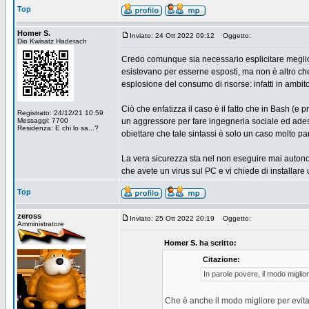
Top
Homer S.
Inviato: 24 Ott 2022 09:12
Oggetto:
Dio Kwisatz Haderach
Credo comunque sia necessario esplicitare meglio 
esistevano per esserne esposti, ma non è altro c
esplosione del consumo di risorse: infatti in amb
Ciò che enfatizza il caso è il fatto che in Bash (e
Registrato: 24/12/21 10:59
Messaggi: 7700
un aggressore per fare ingegneria sociale ed adesc
Residenza: E chi lo sa...?
obiettare che tale sintassi è solo un caso molto pa
La vera sicurezza sta nel non eseguire mai auton
che avete un virus sul PC e vi chiede di installare
Top
zeross
Inviato: 25 Ott 2022 20:19
Oggetto:
Amministratore
Homer S. ha scritto:
Citazione:
In parole povere, il modo miglio
Che è anche il modo migliore per evita