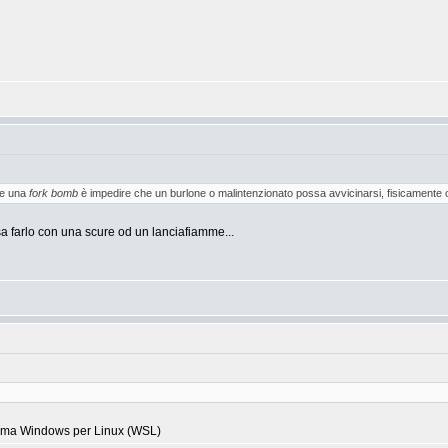
re una
fork bomb
è impedire che un burlone o malintenzionato possa avvicinarsi, fisicamente o 
a farlo con una scure od un lanciafiamme...
istema Windows per Linux (WSL)