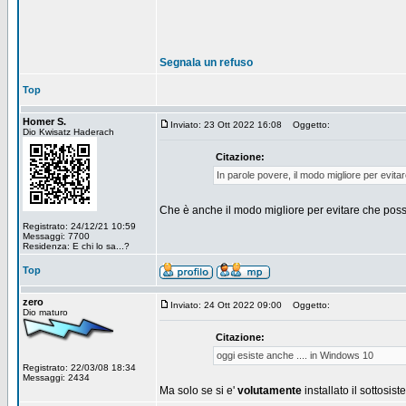
Segnala un refuso
Top
Homer S.
Inviato: 23 Ott 2022 16:08
Oggetto:
Dio Kwisatz Haderach
Citazione:
In parole povere, il modo migliore per evita
Che è anche il modo migliore per evitare che poss
Registrato: 24/12/21 10:59
Messaggi: 7700
Residenza: E chi lo sa...?
Top
zero
Inviato: 24 Ott 2022 09:00
Oggetto:
Dio maturo
Citazione:
oggi esiste anche .... in Windows 10
Registrato: 22/03/08 18:34
Messaggi: 2434
Ma solo se si e'
volutamente
installato il sottos