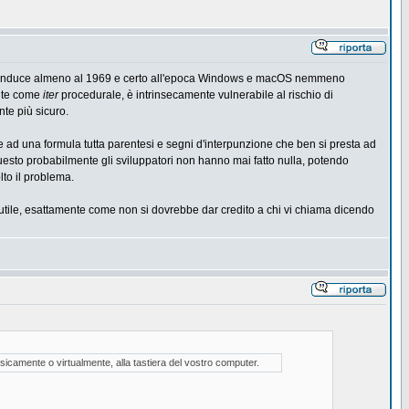
o riconduce almeno al 1969 e certo all'epoca Windows e macOS nemmeno
ante come
iter
procedurale, è intrinsecamente vulnerabile al rischio di
te più sicuro.
ice ad una formula tutta parentesi e segni d'interpunzione che ben si presta ad
questo probabilmente gli sviluppatori non hanno mai fatto nulla, potendo
lto il problema.
tile, esattamente come non si dovrebbe dar credito a chi vi chiama dicendo
sicamente o virtualmente, alla tastiera del vostro computer.