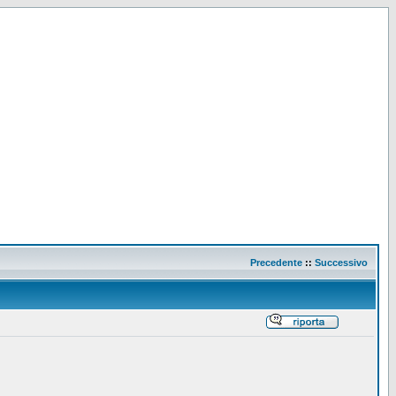
Precedente
::
Successivo