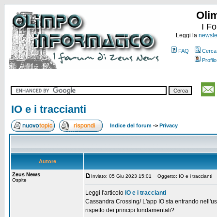
Oli
I F
Leggi la
newslet
FAQ
Cerca
Profilo
IO e i traccianti
Indice del forum
->
Privacy
Autore
Zeus News
Inviato: 05 Giu 2023 15:01
Oggetto: IO e i traccianti
Ospite
Leggi l'articolo
IO e i traccianti
Cassandra Crossing/ L'app IO sta entrando nell'us
rispetto dei principi fondamentali?