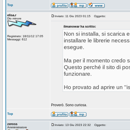
Top
elisa.r
Inviato: 11 Giu 2023 01:15
Oggetto:
Dio minore
ilmanowar ha scritto:
Non si installa, si scaric
Registrato: 18/11/12 17:05
installare le librerie ne
Messaggi: 612
esegue.
Ma per il momento credo s
Questo perché il sito di p
funzionare.
Ho provato ad aprire un ''i
Proverò. Sono curiosa.
Top
zeross
Inviato: 13 Giu 2023 22:32
Oggetto:
Amministratore