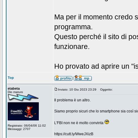
Ma per il momento credo si
programma.
Questo perché il sito di p
funzionare.
Ho provato ad aprire un ''i
Top
etabeta
Inviato: 10 Giu 2023 23:29
Oggetto:
Dio maturo
Il problema è un altro.
Siamo proprio sicuri che lo smartphone sia così s
L'FBI non ne è molto convinta
Registrato: 06/04/06 11:02
Messaggi: 2707
https://cutt.ly/WweJXizB