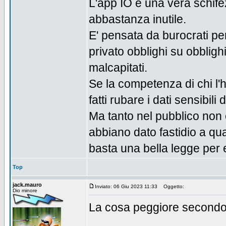
L'app IO è una vera schife
abbastanza inutile.
E' pensata da burocrati per
privato obblighi su obblighi 
malcapitati.
Se la competenza di chi l'h
fatti rubare i dati sensibil
Ma tanto nel pubblico non
abbiano dato fastidio a qua
basta una bella legge per e
Top
jack.mauro
Inviato: 06 Giu 2023 11:33
Oggetto:
Dio minore
La cosa peggiore secondo m