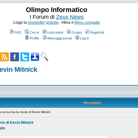
Olimpo Informatico
I Forum di
Zeus News
Leggi la
newsletter gratuita
- Attiva il
Menu compatto
FAQ
Cerca
Lista utenti
Gruppi
Registrati
Profilo
Messaggi privati
Log in
evin Mitnick
Messaggio
 annuncia la morte di Kevin Mitnick
te di Kevin Mitnick
nde.