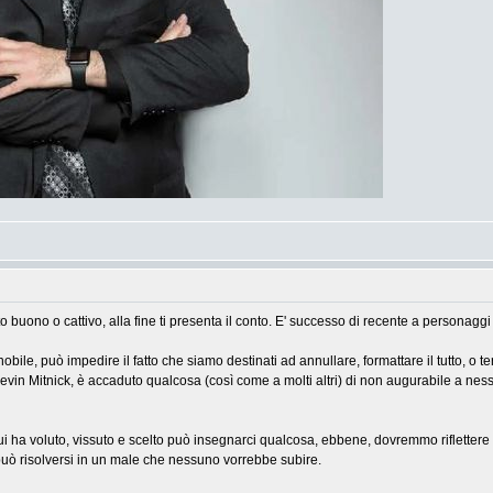
o buono o cattivo, alla fine ti presenta il conto. E' successo di recente a personagg
ile, può impedire il fatto che siamo destinati ad annullare, formattare il tutto, o te
Kevin Mitnick, è accaduto qualcosa (così come a molti altri) di non augurabile a ness
ui ha voluto, vissuto e scelto può insegnarci qualcosa, ebbene, dovremmo riflettere 
può risolversi in un male che nessuno vorrebbe subire.