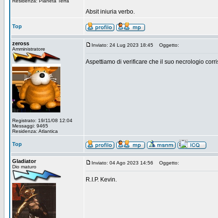
Residenza: Pianeta Terra
Absit iniuria verbo.
Top
zeross
Inviato: 24 Lug 2023 18:45
Oggetto:
Amministratore
Aspettiamo di verificare che il suo necrologio corris
Registrato: 19/11/08 12:04
Messaggi: 9465
Residenza: Atlantica
Top
Gladiator
Inviato: 04 Ago 2023 14:56
Oggetto:
Dio maturo
R.I.P. Kevin.