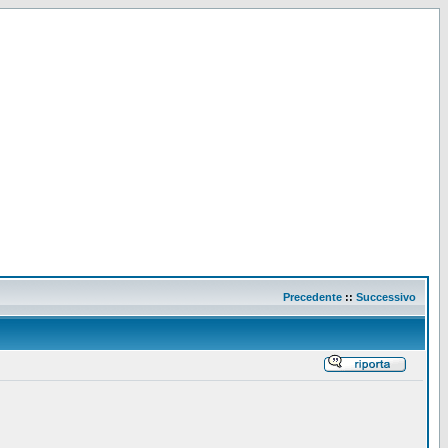
Precedente
::
Successivo