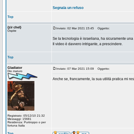
Segnala un refuso
Top
{zir chel}
Inviato: 02 Mar 2021 15:45
Oggetto:
Ospite
Se la tecnologia è israeliana, ha sicuramente una o
Il video è davvero intrigante, a prescindere.
Top
Gladiator
Inviato: 07 Mar 2021 15:09
Oggetto:
Dio maturo
Anche se, francamente, la sua utilità pratica mi res
Registrato: 05/12/10 21:32
Messaggi: 15681
Residenza: Purtroppo o per
fortuna Italia
Top