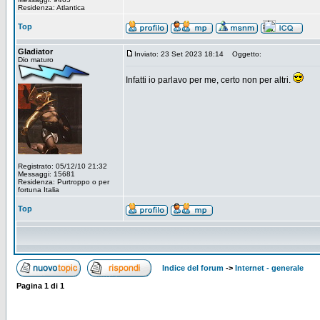
Residenza: Atlantica
Top
Gladiator
Inviato: 23 Set 2023 18:14
Oggetto:
Dio maturo
Infatti io parlavo per me, certo non per altri.
Registrato: 05/12/10 21:32
Messaggi: 15681
Residenza: Purtroppo o per
fortuna Italia
Top
Indice del forum
->
Internet - generale
Pagina
1
di
1