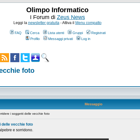
Olimpo Informatico
I Forum di
Zeus News
Leggi la
newsletter gratuita
- Attiva il
Menu compatto
FAQ
Cerca
Lista utenti
Gruppi
Registrati
Profilo
Messaggi privati
Log in
vecchie foto
Messaggio
ridere i soggetti delle vecchie foto
i delle vecchie foto
lpebre e sorridono.