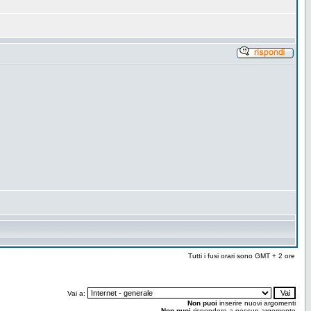
Tutti i fusi orari sono GMT + 2 ore
Vai a:
Non puoi
inserire nuovi argomenti
Non puoi
rispondere a nessun argomento