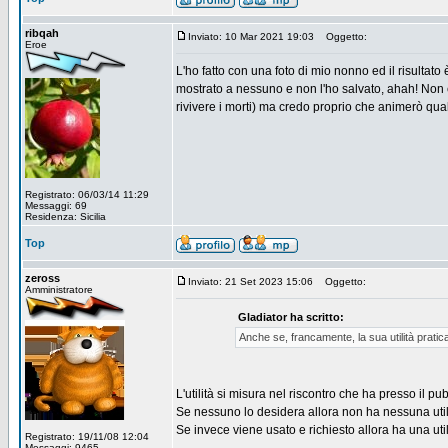
ribqah
Inviato: 10 Mar 2021 19:03
Oggetto:
Eroe
L'ho fatto con una foto di mio nonno ed il risultato
mostrato a nessuno e non l'ho salvato, ahah! Non 
rivivere i morti) ma credo proprio che animerò qual
Registrato: 06/03/14 11:29
Messaggi: 69
Residenza: Sicilia
Top
zeross
Inviato: 21 Set 2023 15:06
Oggetto:
Amministratore
Gladiator ha scritto:
Anche se, francamente, la sua utilità pratic
L'utilità si misura nel riscontro che ha presso il pub
Se nessuno lo desidera allora non ha nessuna util
Se invece viene usato e richiesto allora ha una util
Registrato: 19/11/08 12:04
Messaggi: 9465