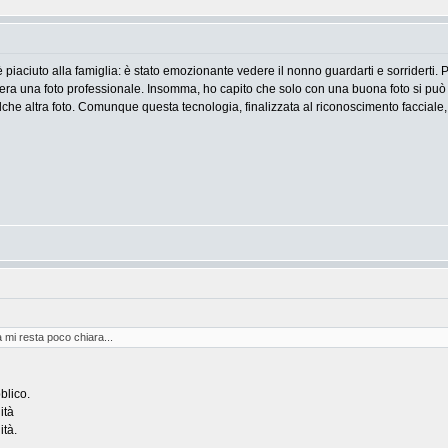
 è piaciuto alla famiglia: è stato emozionante vedere il nonno guardarti e sorriderti. P
era una foto professionale. Insomma, ho capito che solo con una buona foto si può 
che altra foto. Comunque questa tecnologia, finalizzata al riconoscimento facciale, 
a mi resta poco chiara...
blico.
ità
ità.