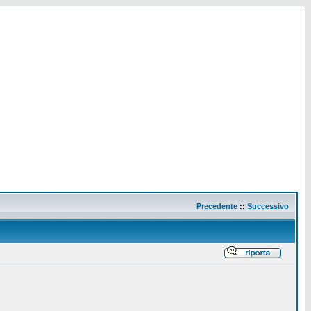
Precedente
::
Successivo