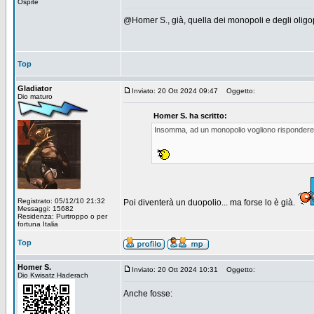
Ospite
@Homer S., già, quella dei monopoli e degli oligop
Top
Gladiator
Inviato: 20 Ott 2024 09:47
Oggetto:
Dio maturo
Homer S. ha scritto:
Insomma, ad un monopolio vogliono rispondere c
Registrato: 05/12/10 21:32
Poi diventerà un duopolio... ma forse lo è già.
Messaggi: 15682
Residenza: Purtroppo o per
fortuna Italia
Top
Homer S.
Inviato: 20 Ott 2024 10:31
Oggetto:
Dio Kwisatz Haderach
Anche fosse: