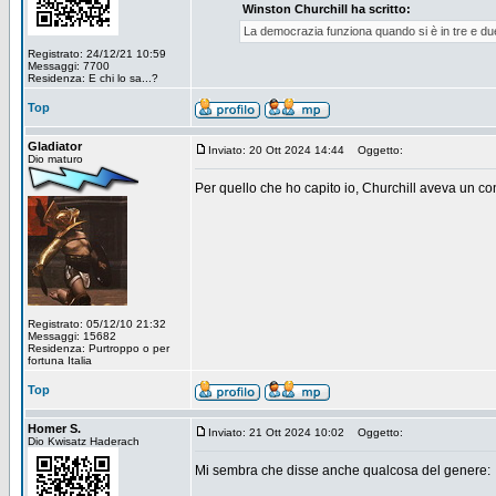
Winston Churchill ha scritto:
La democrazia funziona quando si è in tre e du
Registrato: 24/12/21 10:59
Messaggi: 7700
Residenza: E chi lo sa...?
Top
Gladiator
Inviato: 20 Ott 2024 14:44
Oggetto:
Dio maturo
Per quello che ho capito io, Churchill aveva un co
Registrato: 05/12/10 21:32
Messaggi: 15682
Residenza: Purtroppo o per
fortuna Italia
Top
Homer S.
Inviato: 21 Ott 2024 10:02
Oggetto:
Dio Kwisatz Haderach
Mi sembra che disse anche qualcosa del genere: