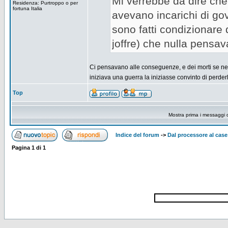
Mi verrebbe da dire che l
Residenza: Purtroppo o per
fortuna Italia
avevano incarichi di gov
sono fatti condizionare
joffre) che nulla pensav
Ci pensavano alle conseguenze, e dei morti se ne f
iniziava una guerra la iniziasse convinto di perderla
Top
Mostra prima i messaggi 
Indice del forum
->
Dal processore al case
Pagina
1
di
1