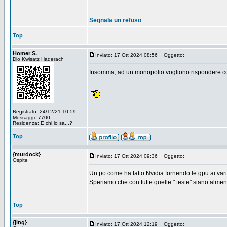
Segnala un refuso
Top
Homer S.
Inviato: 17 Ott 2024 08:56
Oggetto:
Dio Kwisatz Haderach
Insomma, ad un monopolio vogliono rispondere con
Registrato: 24/12/21 10:59
Messaggi: 7700
Residenza: E chi lo sa...?
Top
{murdock}
Inviato: 17 Ott 2024 09:36
Oggetto:
Ospite
Un po come ha fatto Nvidia fornendo le gpu ai vari r
Speriamo che con tutte quelle " teste" siano alme
Top
{jing}
Inviato: 17 Ott 2024 12:19
Oggetto: