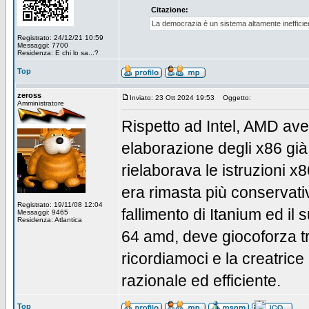
Citazione:
La democrazia è un sistema altamente inefficien
Registrato: 24/12/21 10:59
Messaggi: 7700
Residenza: E chi lo sa...?
Top
zeross
Inviato: 23 Ott 2024 19:53
Oggetto:
Amministratore
Rispetto ad Intel, AMD ave
elaborazione degli x86 già
rielaborava le istruzioni 
era rimasta più conservativ
Registrato: 19/11/08 12:04
fallimento di Itanium ed il
Messaggi: 9465
Residenza: Atlantica
64 amd, deve giocoforza tr
ricordiamoci e la creatrice
razionale ed efficiente.
Top