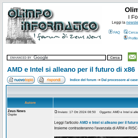
Oli
I F
Leggi la
newslet
FAQ
Cerca
Profilo
AMD e Intel si alleano per il futuro di x86
Indice del forum
->
Dal processore al case
Autore
Zeus News
Inviato: 17 Ott 2024 08:50
Oggetto: AMD e Intel si allea
Ospite
Leggi l'articolo
AMD e Intel si alleano per il futur
Insieme contrasteranno l'avanzata di ARM e RISC