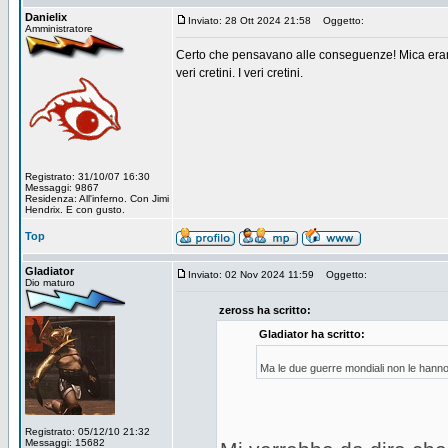
Danielix
Inviato: 28 Ott 2024 21:58
Oggetto:
Amministratore
Certo che pensavano alle conseguenze! Mica erano (
veri cretini. I veri cretini.
Registrato: 31/10/07 16:30
Messaggi: 9867
Residenza: All'inferno. Con Jimi
Hendrix. E con gusto.
Top
Gladiator
Inviato: 02 Nov 2024 11:59
Oggetto:
Dio maturo
zeross ha scritto:
Gladiator ha scritto:
Ma le due guerre mondiali non le hanno 
Registrato: 05/12/10 21:32
Messaggi: 15682