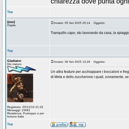
chiarezza dove punta ogn
Top
{exo}
Inviato: 05 Set 2025 20:14
Oggetto:
Ospite
Tranquillo capo, sto lavorando da casa, la spiaggia c
Top
Gladiator
Inviato: 06 Set 2025 13:29
Oggetto:
Dio maturo
Un altra feature per acchiappare i boccaloni e frega
di Meta e dello zuccherone i quali, ovviamente, s
Registrato: 05/12/10 21:32
Messaggi: 15681
Residenza: Purtroppo o per
fortuna Italia
Top