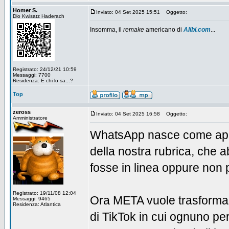
Homer S.
Inviato: 04 Set 2025 15:51
Oggetto:
Dio Kwisatz Haderach
Insomma, il
remake
americano di
Alibi.com
...
Registrato: 24/12/21 10:59
Messaggi: 7700
Residenza: E chi lo sa...?
Top
zeross
Inviato: 04 Set 2025 16:58
Oggetto:
Amministratore
WhatsApp nasce come appli
della nostra rubrica, che a
fosse in linea oppure non p
Registrato: 19/11/08 12:04
Ora META vuole trasformar
Messaggi: 9465
Residenza: Atlantica
di TikTok in cui ognuno per