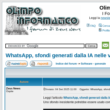
Oli
I F
Leggi la
newslet
FAQ
Cerca
Profilo
WhatsApp, sfondi generati dalla IA nelle 
Indice del forum
->
Software - generale
Autore
Zeus News
Inviato: 04 Set 2025 11:00
Oggetto: WhatsApp, sfondi ge
Ospite
Leggi l'articolo
WhatsApp, sfondi generati dalla I
Uno sfondo inesistente potrebbe essere usato con