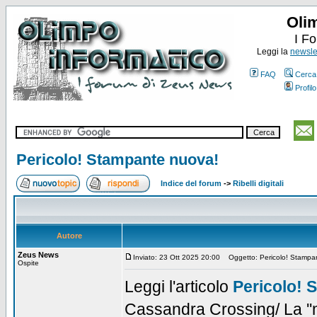
Oli
I F
Leggi la
newslet
FAQ
Cerca
Profilo
Pericolo! Stampante nuova!
Indice del forum
->
Ribelli digitali
Autore
Zeus News
Inviato: 23 Ott 2025 20:00
Oggetto: Pericolo! Stampa
Ospite
Leggi l'articolo
Pericolo! 
Cassandra Crossing/ La ''m