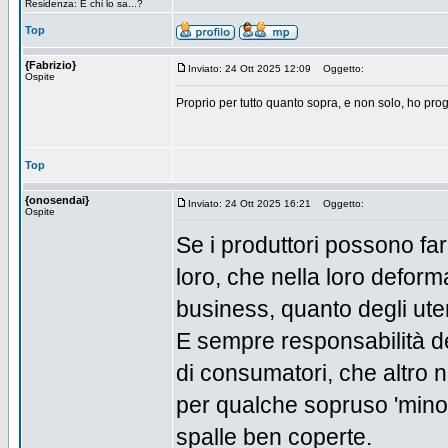
Residenza: E chi lo sa...?
Top
{Fabrizio}
Inviato: 24 Ott 2025 12:09
Oggetto:
Ospite
Proprio per tutto quanto sopra, e non solo, ho pro
Top
{onosendai}
Inviato: 24 Ott 2025 16:21
Oggetto:
Ospite
Se i produttori possono far
loro, che nella loro defor
business, quanto degli uten
E sempre responsabilità deg
di consumatori, che altro 
per qualche sopruso 'mino
spalle ben coperte.