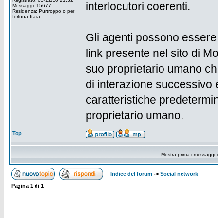
Registrato: 05/12/10 21:32
interlocutori coerenti.
Messaggi: 15677
Residenza: Purtroppo o per
fortuna Italia
Gli agenti possono essere i
link presente nel sito di Mo
suo proprietario umano che
di interazione successivo è
caratteristiche predetermi
proprietario umano.
Top
Mostra prima i messaggi 
Indice del forum
->
Social network
Pagina
1
di
1