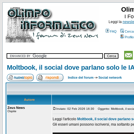
Oli
I F
Leggi la
newslet
FAQ
Cerca
Profilo
Moltbook, il social dove parlano solo le I
Indice del forum
->
Social network
Autore
Zeus News
Inviato: 02 Feb 2026 16:30
Oggetto: Moltbook, il socia
Ospite
Leggi l'articolo
Moltbook, il social dove parlano so
Gli esseri umani possono iscriversi, ma soltanto pe