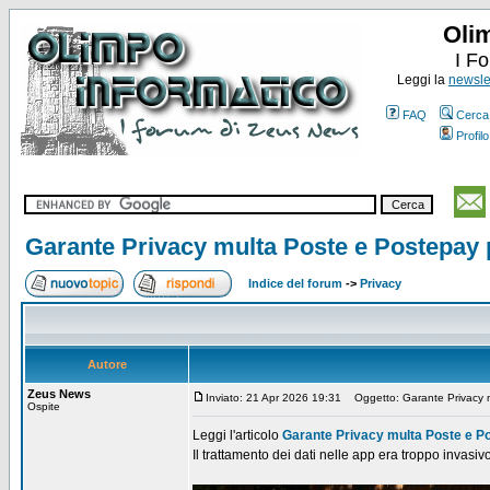
Oli
I F
Leggi la
newslet
FAQ
Cerca
Profilo
Garante Privacy multa Poste e Postepay p
Indice del forum
->
Privacy
Autore
Zeus News
Inviato: 21 Apr 2026 19:31
Oggetto: Garante Privacy mu
Ospite
Leggi l'articolo
Garante Privacy multa Poste e Po
Il trattamento dei dati nelle app era troppo invasivo