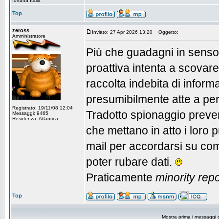
fortuna Italia
Top
zeross
Inviato: 27 Apr 2026 13:20
Oggetto:
Amministratore
Più che guadagni in senso l
proattiva intenta a scovar
raccolta indebita di inform
presumibilmente atte a perse
Registrato: 19/11/08 12:04
Tradotto spionaggio preven
Messaggi: 9465
Residenza: Atlantica
che mettano in atto i loro 
mail per accordarsi su com
poter rubare dati.
Praticamente
minority repo
Top
Mostra prima i messaggi 