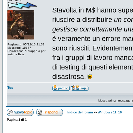
Dio maturo
Stavolta in M$ hanno super
riuscire a distribuire
un co
gestisce correttamente una
è veramente un errore mad
Registrato: 05/12/10 21:32
sono riusciti. Evidentemen
Messaggi: 15677
Residenza: Purtroppo o per
fortuna Italia
fra i gruppi di lavoro manc
di testing di questi eleme
disastrosa.
Top
Mostra prima i messaggi 
Indice del forum
->
Windows 11, 10
Pagina
1
di
1