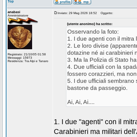
Top
anabasi
Inviato: 29 Mag 2026 18:52
Oggetto:
Amministratore
{utente anonimo} ha scritto:
Osservando la foto:
1. I due agenti con il mitr
2. Le loro divise (apparen
dotazine né ai carabinieri né
Registrato: 21/10/05 01:58
Messaggi: 15973
3. Ma la Polizia di Stato ha
Residenza: Tra Alpi e Tanaro
4. Due ufficiali con la spa
fossero corazzieri, ma non
5. I due ufficiali sembran
bastone da passeggio.
Ai, Ai, Ai....
1. I due "agenti" con il mit
Carabinieri ma militari del