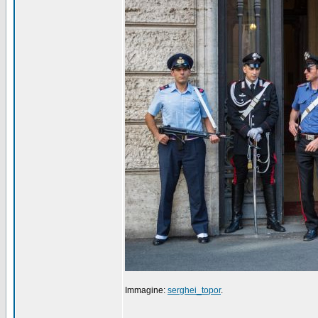
Immagine:
serghei_topor
.