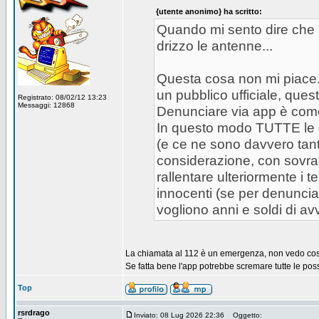
{utente anonimo} ha scritto:
Quando mi sento dire che il
drizzo le antenne...
Questa cosa non mi piace.
un pubblico ufficiale, ques
Registrato: 08/02/12 13:23
Messaggi: 12868
Denunciare via app è come
In questo modo TUTTE le d
(e ce ne sono davvero tan
considerazione, con sovracc
rallentare ulteriormente i t
innocenti (se per denunciar
vogliono anni e soldi di avv
La chiamata al 112 è un emergenza, non vedo cos
Se fatta bene l'app potrebbe scremare tutte le poss
Top
rsrdrago
Inviato: 08 Lug 2026 22:36
Oggetto: