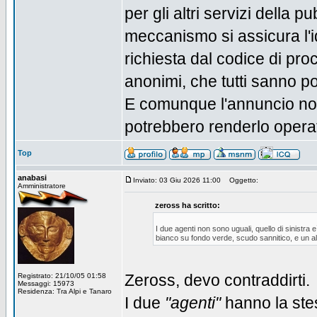
per gli altri servizi della
meccanismo si assicura l'i
richiesta dal codice di pro
anonimi, che tutti sanno po
E comunque l'annuncio non 
potrebbero renderlo operat
Top
anabasi
Inviato: 03 Giu 2026 11:00
Oggetto:
Amministratore
zeross ha scritto:
I due agenti non sono uguali, quello di sinistra e
bianco su fondo verde, scudo sannitico, e un alt
Zeross, devo contraddirti.
Registrato: 21/10/05 01:58
Messaggi: 15973
Residenza: Tra Alpi e Tanaro
I due
"agenti"
hanno la ste