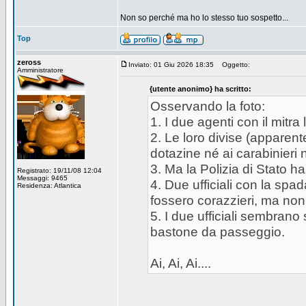
Non so perché ma ho lo stesso tuo sospetto...
Top
zeross
Inviato: 01 Giu 2026 18:35
Oggetto:
Amministratore
{utente anonimo} ha scritto:
Osservando la foto:
1. I due agenti con il mitr
2. Le loro divise (apparen
dotazine né ai carabinieri né
3. Ma la Polizia di Stato ha
Registrato: 19/11/08 12:04
Messaggi: 9465
4. Due ufficiali con la spa
Residenza: Atlantica
fossero corazzieri, ma non
5. I due ufficiali sembran
bastone da passeggio.
Ai, Ai, Ai....