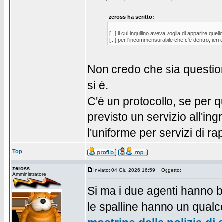
zeross ha scritto:
[...] il cui inquilino aveva voglia di apparire quel
[...] per l'incommensurabile che c'è dentro, i
Non credo che sia question
si è.
C'è un protocollo, se per qu
previsto un servizio all'i
l'uniforme per servizi di r
Top
zeross
Inviato: 04 Giu 2026 16:59
Oggetto:
Amministratore
Si ma i due agenti hanno ber
le spalline hanno un qual