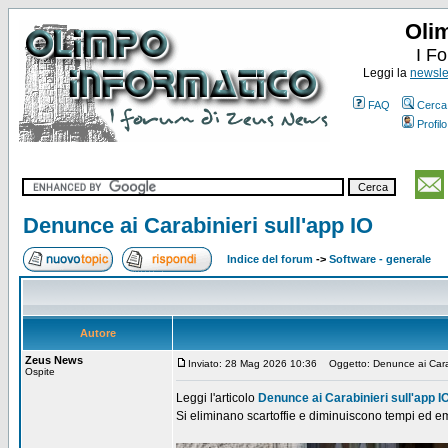
Oli
I F
Leggi la
newslet
FAQ
Cerca
Profilo
Denunce ai Carabinieri sull'app IO
Indice del forum
->
Software - generale
Autore
Zeus News
Inviato: 28 Mag 2026 10:36
Oggetto: Denunce ai Carabi
Ospite
Leggi l'articolo
Denunce ai Carabinieri sull'app I
Si eliminano scartoffie e diminuiscono tempi ed e