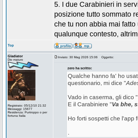
5. I due Carabinieri in s
posizione tutto sommato 
che tu non abbia mai fatto 
qualunque contesto, altrime
Top
Gladiator
Inviato: 30 Mag 2026 15:06
Oggetto:
Dio maturo
zero ha scritto:
Qualche hanno fa' ho usato
questionario, mi dice "
Ades
Vado in caserma, gli dico "
E il Carabiniere "
Va bhe, si
Registrato: 05/12/10 21:32
Messaggi: 15677
Residenza: Purtroppo o per
fortuna Italia
Ho forti sospetti che l'app
.