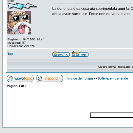
Eroe
La denuncia è ua cosa già sperimentata anni fa. 
abbia avuto successo. Forse non eravamo maturi.
Registrato: 04/02/06 14:44
Messaggi: 57
Residenza: Vicenza
Top
Mostra prima i messaggi 
Indice del forum
->
Software - generale
Pagina
1
di
1