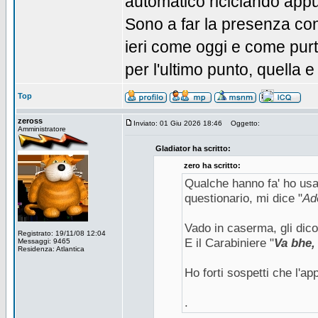
automatico riciclando appu
Sono a far la presenza con
ieri come oggi e come pu
per l'ultimo punto, quella 
Top
zeross
Inviato: 01 Giu 2026 18:46
Oggetto:
Amministratore
Gladiator ha scritto:
zero ha scritto:
Qualche hanno fa' ho usat
questionario, mi dice "
Ad
Vado in caserma, gli dico 
Registrato: 19/11/08 12:04
E il Carabiniere "
Va bhe, 
Messaggi: 9465
Residenza: Atlantica
Ho forti sospetti che l'a
.