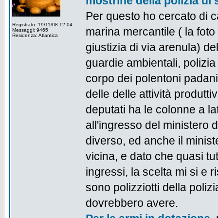
mostrine della polizia di 
Per questo ho cercato di ca
Registrato: 19/11/08 12:04
marina mercantile ( la fot
Messaggi: 9465
Residenza: Atlantica
giustizia di via arenula) del
guardie ambientali, polizia 
corpo dei polentoni padani
delle delle attività produt
deputati ha le colonne a la
all'ingresso del ministero 
diverso, ed anche il minist
vicina, e dato che quasi tut
ingressi, la scelta mi si e 
sono polizziotti della poliz
dovrebbero avere.