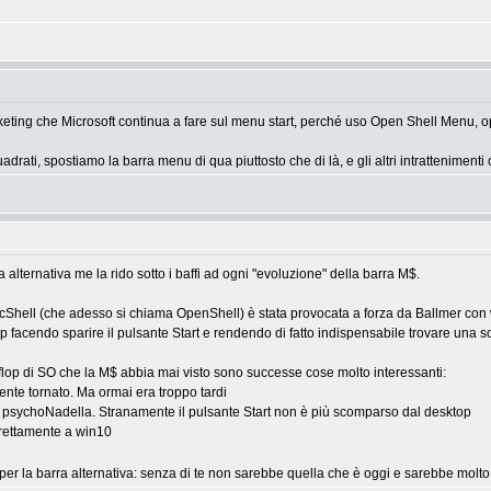
eting che Microsoft continua a fare sul menu start, perché uso Open Shell Menu, op
rati, spostiamo la barra menu di qua piuttosto che di là, e gli altri intrattenimenti 
alternativa me la rido sotto i baffi ad ogni "evoluzione" della barra M$.
cShell (che adesso si chiama OpenShell) è stata provocata a forza da Ballmer co
op facendo sparire il pulsante Start e rendendo di fatto indispensabile trovare una 
 flop di SO che la M$ abbia mai visto sono successe cose molto interessanti:
ente tornato. Ma ormai era troppo tardi
vò psychoNadella. Stranamente il pulsante Start non è più scomparso dal desktop
irettamente a win10
er la barra alternativa: senza di te non sarebbe quella che è oggi e sarebbe mol