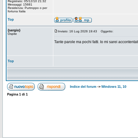
Registrato: 05/12/10 21:32
Messaggi: 15681
Residenza: Purtroppo o per
fortuna Italia
Top
{sergio}
Inviato: 16 Lug 2026 19:43
Oggetto:
Ospite
Tante parole ma pochi fatti. Io mi sarei acconten
Top
Indice del forum
->
Windows 11, 10
Pagina
1
di
1