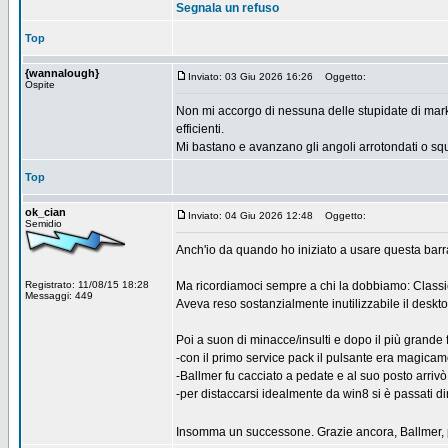
Segnala un refuso
Top
{wannalough}
Inviato: 03 Giu 2026 16:26
Oggetto:
Ospite
Non mi accorgo di nessuna delle stupidate di mark
efficienti.
Mi bastano e avanzano gli angoli arrotondati o squad
Top
ok_cian
Inviato: 04 Giu 2026 12:48
Oggetto:
Semidio
Anch'io da quando ho iniziato a usare questa barra 
Registrato: 11/08/15 18:28
Ma ricordiamoci sempre a chi la dobbiamo: Classi
Messaggi: 449
Aveva reso sostanzialmente inutilizzabile il deskt
Poi a suon di minacce/insulti e dopo il più grande
-con il primo service pack il pulsante era magicam
-Ballmer fu cacciato a pedate e al suo posto arri
-per distaccarsi idealmente da win8 si è passati d
Insomma un successone. Grazie ancora, Ballmer, p