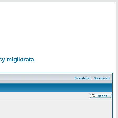
cy migliorata
Precedente
::
Successivo