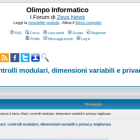
Olimpo Informatico
I Forum di
Zeus News
Leggi la
newsletter gratuita
- Attiva il
Menu compatto
FAQ
Cerca
Lista utenti
Gruppi
Registrati
Profilo
Messaggi privati
Log in
trolli modulari, dimensioni variabili e priva
Messaggio
na il menu Start: controlli modulari, dimensioni variabili e privacy migliorata
rt: controlli modulari, dimensioni variabili e privacy migliorata