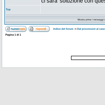
ci sara' soluzione con que
Top
Mostra prima i messaggi 
Indice del forum
->
Dal processore al case
Pagina
1
di
1