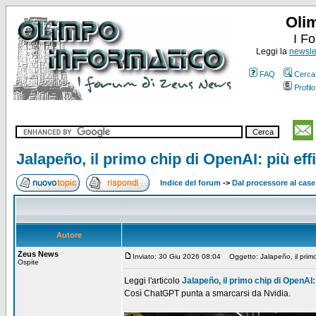
Oli
I F
Leggi la
newslet
FAQ
Cerca
Profilo
Jalapeño, il primo chip di OpenAI: più eff
Indice del forum
->
Dal processore al case
Autore
Zeus News
Inviato: 30 Giu 2026 08:04
Oggetto: Jalapeño, il primo 
Ospite
Leggi l'articolo
Jalapeño, il primo chip di OpenAI:
Così ChatGPT punta a smarcarsi da Nvidia.