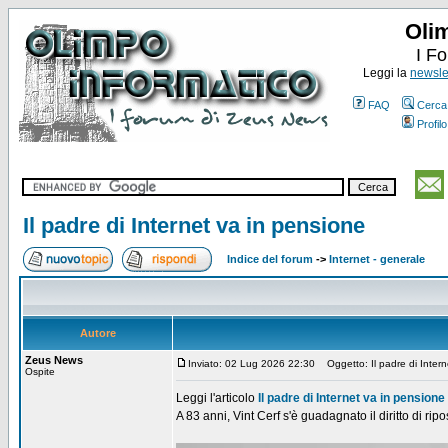
Oli
I F
Leggi la
newslet
FAQ
Cerca
Profilo
Il padre di Internet va in pensione
Indice del forum
->
Internet - generale
Autore
Zeus News
Inviato: 02 Lug 2026 22:30
Oggetto: Il padre di Intern
Ospite
Leggi l'articolo
Il padre di Internet va in pensione
A 83 anni, Vint Cerf s'è guadagnato il diritto di rip