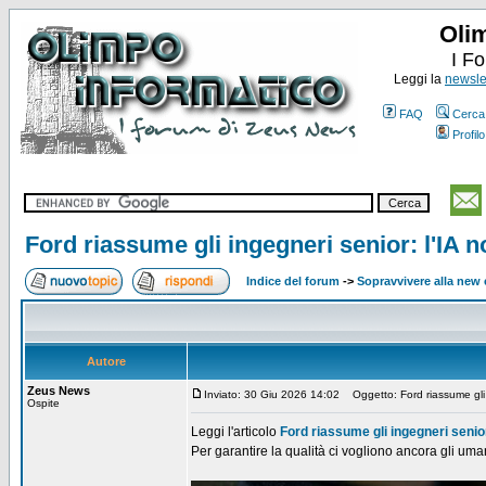
Oli
I F
Leggi la
newslet
FAQ
Cerca
Profilo
Ford riassume gli ingegneri senior: l'IA 
Indice del forum
->
Sopravvivere alla ne
Autore
Zeus News
Inviato: 30 Giu 2026 14:02
Oggetto: Ford riassume gli i
Ospite
Leggi l'articolo
Ford riassume gli ingegneri senior
Per garantire la qualità ci vogliono ancora gli uma