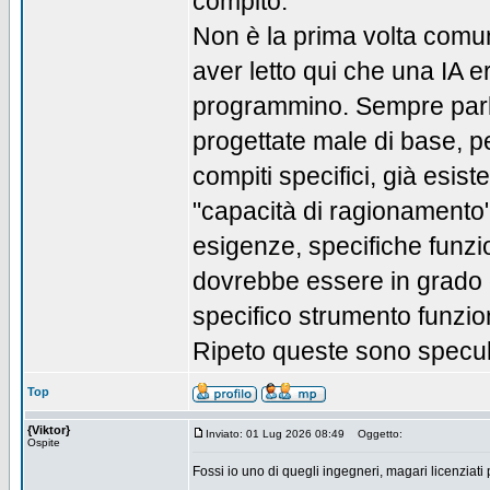
compito.
Non è la prima volta comu
aver letto qui che una IA e
programmino. Sempre parl
progettate male di base, pe
compiti specifici, già esis
"capacità di ragionamento"
esigenze, specifiche funz
dovrebbe essere in grado d
specifico strumento funzio
Ripeto queste sono specul
Top
{Viktor}
Inviato: 01 Lug 2026 08:49
Oggetto:
Ospite
Fossi io uno di quegli ingegneri, magari licenziati 