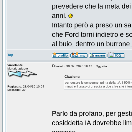
prevedere che la meta dei 
anni.
Intanto però a preso un sa
che Ford torni indietro e so
al buio, dentro un burron
Top
viandante
Inviato: 30 Giu 2026 19:47
Oggetto:
Mortale adepto
Citazione:
per gestire le consegne, prima della I.A. il 90
minuti e il tasso di crescita a due cifre si è inte
Registrato: 23/04/15 10:54
Messaggi: 30
Parlo da profano, per gest
cosiddetta IA dovrebbe limi