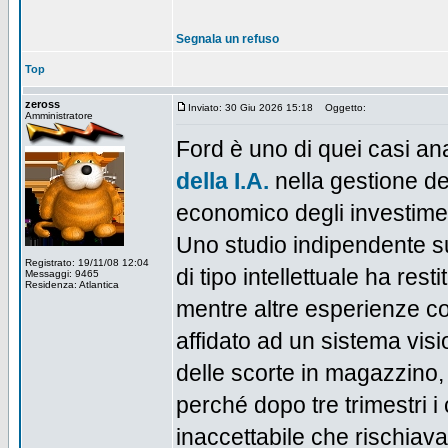
Segnala un refuso
Top
zeross
Inviato: 30 Giu 2026 15:18
Oggetto:
Amministratore
Ford è uno di quei casi an
della I.A.
nella gestione dei
economico degli investiment
Uno studio indipendente su
Registrato: 19/11/08 12:04
di tipo intellettuale ha resti
Messaggi: 9465
Residenza: Atlantica
mentre altre esperienze c
affidato ad un sistema vision
delle scorte in magazzino,
perché dopo tre trimestri i
inaccettabile che rischiav