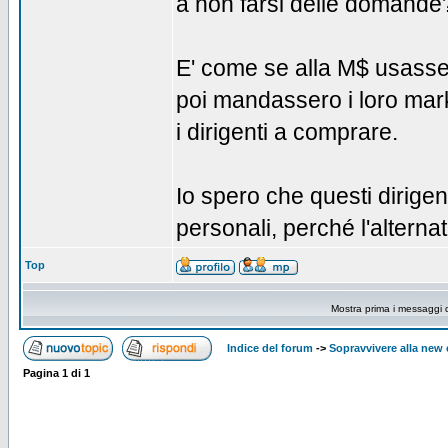
a non farsi delle domande
E' come se alla M$ usasse
poi mandassero i loro market
i dirigenti a comprare.
Io spero che questi dirige
personali, perché l'altern
Top
Mostra prima i messaggi 
Indice del forum
->
Sopravvivere alla ne
Pagina
1
di
1