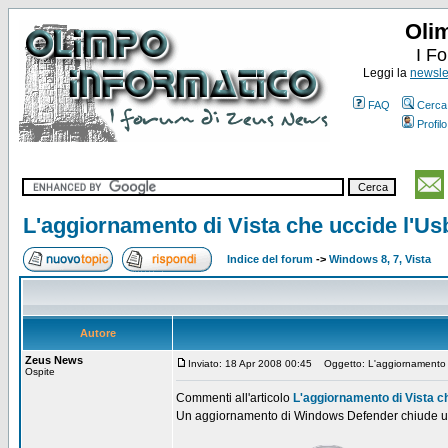
Oli
I F
Leggi la
newslet
FAQ
Cerca
Profilo
L'aggiornamento di Vista che uccide l'Us
Indice del forum
->
Windows 8, 7, Vista
Autore
Zeus News
Inviato: 18 Apr 2008 00:45
Oggetto: L'aggiornamento di
Ospite
Commenti all'articolo
L'aggiornamento di Vista c
Un aggiornamento di Windows Defender chiude una f