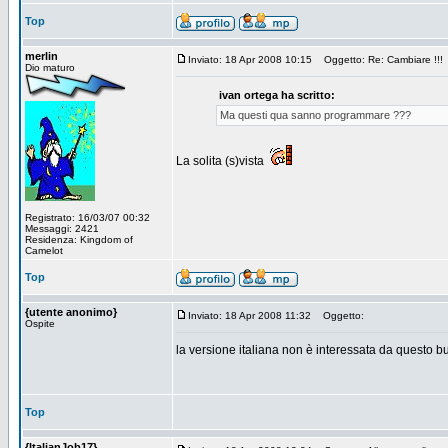
Top
merlin
Inviato: 18 Apr 2008 10:15
Oggetto: Re: Cambiare !!!
Dio maturo
ivan ortega ha scritto:
Ma questi qua sanno programmare ???
La solita (s)vista
Registrato: 16/03/07 00:32
Messaggi: 2421
Residenza: Kingdom of
Camelot
Top
{utente anonimo}
Inviato: 18 Apr 2008 11:32
Oggetto:
Ospite
la versione italiana non è interessata da questo b
Top
{ItalianJob17}