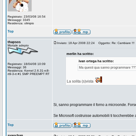
Registrato: 23/03/08 16:54
Messaggi: 3345
Residenza: olimpio
Top
thapsos
Inviato: 18 Apr 2008 22:24
Oggetto: Re: Cambiare !!!
Mortale adepto
merlin ha scritto:
ivan ortega ha scritto:
Registrato: 18/04/08 10:09
Messaggi: 36
Ma questi qua sanno programmare ??
Residenza: Kernel 2.6.31-rc8-
rt9-3-rt #1 SMP PREEMPT RT
La solita (s)vista
Si, sanno programmare il forno a microonde. Fors
Se Microsoft costruisse automobili ti toccherebbe 
Top
syaochan