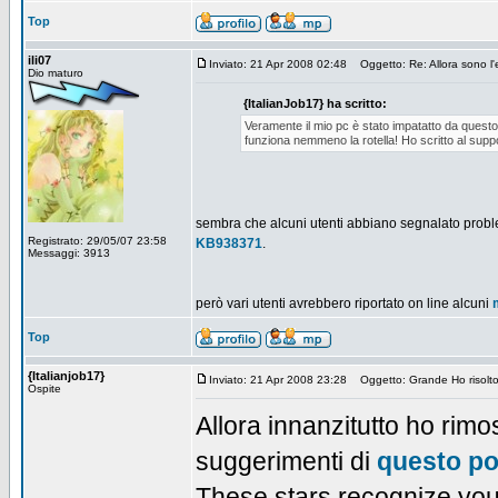
Top
ili07
Inviato: 21 Apr 2008 02:48
Oggetto: Re: Allora sono l'
Dio maturo
{ItalianJob17} ha scritto:
Veramente il mio pc è stato impatatto da ques
funziona nemmeno la rotella! Ho scritto al supp
sembra che alcuni utenti abbiano segnalato problem
Registrato: 29/05/07 23:58
KB938371
.
Messaggi: 3913
però vari utenti avrebbero riportato on line alcuni
Top
{Italianjob17}
Inviato: 21 Apr 2008 23:28
Oggetto: Grande Ho risolto 
Ospite
Allora innanzitutto ho rimo
suggerimenti di
questo po
These stars recognize your