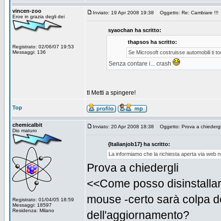
vincen-zoo
Inviato: 19 Apr 2008 19:38
Oggetto: Re: Cambiare !!!
Eroe in grazia degli dei
syaochan ha scritto:
thapsos ha scritto:
Registrato: 02/06/07 19:53
Messaggi: 136
Se Microsoft costruisse automobili ti t
Senza contare i... crash
tI Metti a spingere!
Top
chemicalbit
Inviato: 20 Apr 2008 18:38
Oggetto: Prova a chiedergli
Dio maturo
{Italianjob17} ha scritto:
La informiamo che la richiesta aperta via web
Prova a chiedergli
<<Come posso disinstallare
mouse -certo sarà colpa d
Registrato: 01/04/05 18:59
Messaggi: 18597
Residenza: Milano
dell'aggiornamento?