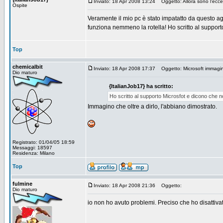
Inviato: 18 Apr 2008 13:24
Oggetto: Allora sono l'ecce
Ospite
Veramente il mio pc è stato impatatto da questo 
funziona nemmeno la rotella! Ho scritto al suppor
Top
chemicalbit
Inviato: 18 Apr 2008 17:37
Oggetto: Microsoft immagino 
Dio maturo
{ItalianJob17} ha scritto:
Ho scritto al supporto Microsfot e dicono che n
Immagino che oltre a dirlo, l'abbiano dimostrato.
Registrato: 01/04/05 18:59
Messaggi: 18597
Residenza: Milano
Top
fulmine
Inviato: 18 Apr 2008 21:36
Oggetto:
Dio maturo
io non ho avuto problemi. Preciso che ho disattiva