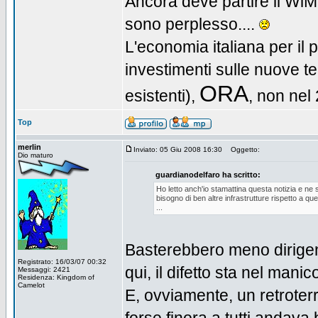
Ancora deve partire il WiMax
sono perplesso....
L'economia italiana per il 
investimenti sulle nuove t
ORA
esistenti),
, non nel
Top
merlin
Inviato: 05 Giu 2008 16:30
Oggetto:
Dio maturo
guardianodelfaro ha scritto:
Ho letto anch'io stamattina questa notizia e ne s
bisogno di ben altre infrastrutture rispetto a quel
...
Basterebbero meno dirigen
Registrato: 16/03/07 00:32
qui, il difetto sta nel manico
Messaggi: 2421
Residenza: Kingdom of
Camelot
E, ovviamente, un retroterr