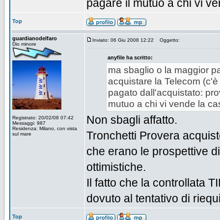
pagare il mutuo a chi vi ve
Top
guardianodelfaro
Inviato: 06 Giu 2008 12:22
Oggetto:
Dio minore
anyfile ha scritto:
ma sbaglio o la maggior par
acquistare la Telecom (c'è
pagato dall'acquistato: pro
mutuo a chi vi vende la cas
Non sbagli affatto.
Registrato: 20/02/08 07:42
Messaggi: 987
Residenza: Milano, con vista
Tronchetti Provera acquis
sul mare
che erano le prospettive di
ottimistiche.
Il fatto che la controllata 
dovuto al tentativo di riequ
Top