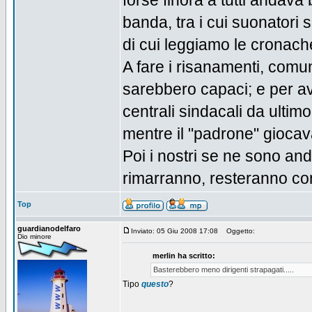
forse finora a tutti anda
banda, tra i cui suonatori si
di cui leggiamo le cronache
A fare i risanamenti, comunq
sarebbero capaci; e per ave
centrali sindacali da ulti
mentre il "padrone" giocava 
Poi i nostri se ne sono and
rimarranno, resteranno co
Top
guardianodelfaro
Inviato: 05 Giu 2008 17:08
Oggetto:
Dio minore
merlin ha scritto:
Basterebbero meno dirigenti strapagati.....
Tipo
questo
?