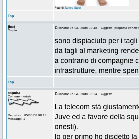
Foto di
James Steidl
Top
{ice}
Inviato: 05 Giu 2008 02:48
Oggetto: proposta concreta
Ospite
sono dispiaciuto per i tagl
da tagli al marketing rende 
a contrario di compagnie 
infrastrutture, mentre spen
Top
copuba
Inviato: 05 Giu 2008 08:24
Oggetto:
Comune mortale
La telecom stà giustamente
Juve ed a favore della squ
Registrato: 05/06/08 08:18
Messaggi: 1
onesti).
Io per primo ho disdetto l