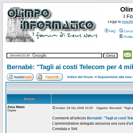
Oli
I F
Leggi la
newslet
FAQ
Cerca
Profilo
Bernabè: "Tagli ai costi Telecom per 4 mil
Indice del forum
->
Sopravvivere alla ne
Autore
Zeus News
Inviato: 04 Giu 2008 10:05
Oggetto: Bernabè: "Tagli ai 
Ospite
Commenti all'articolo
Bernabè: "Tagli ai costi Te
L'amministratore delegato annuncia una cura d'urto p
Comdata e Sirti.