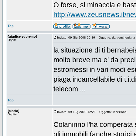
O forse, si minaccia e basta
http://www.zeusnews.it/
Top
{giudice supremo}
Inviato: 09 Giu 2008 20:36
Oggetto: da tronchettiana 
Ospite
la situazione di ti bernabe
molto breve ma e' da precisa
estromessi in vari modi e
piaga incancellabile di t.i.
telecom....
Top
{ciccio}
Inviato: 09 Lug 2008 12:28
Oggetto: linceziano
Ospite
Colaninno l'ha comperata s
gli immobili (anche storici a