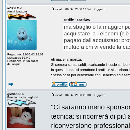
ioSOLOio
Inviato: 06 Giu 2008 14:54
Oggetto:
Amministratore
anyfile ha scritto:
ma sbaglio o la maggior par
acquistare la Telecom (c'è
pagato dall'acquistato: pro
mutuo a chi vi vende la cas
Registrato: 12/09/03 19:01
Messaggi: 16342
eh già, è la finanza.
Residenza: in un sacco
di...acqua
Si compra senza soldi, scaricando il costo sul ben
In questo modo si prendono i profitti e si lasciano i 
Stessa cosa per Autostrade con Benetton ad esem
Top
giovanni56
Inviato: 06 Giu 2008 20:30
Oggetto:
Eroe in grazia degli dei
"Ci saranno meno sponsori
tecnica: si ricorrerà di più
riconversione professional