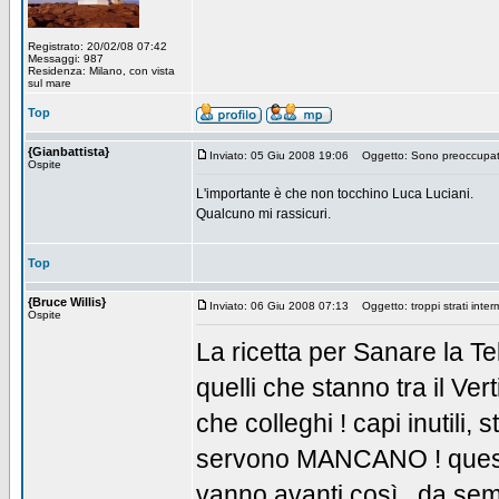
Registrato: 20/02/08 07:42
Messaggi: 987
Residenza: Milano, con vista
sul mare
Top
{Gianbattista}
Inviato: 05 Giu 2008 19:06
Oggetto: Sono preoccupa
Ospite
L'importante è che non tocchino Luca Luciani.
Qualcuno mi rassicuri.
Top
{Bruce Willis}
Inviato: 06 Giu 2008 07:13
Oggetto: troppi strati interme
Ospite
La ricetta per Sanare la Te
quelli che stanno tra il Ver
che colleghi ! capi inutili,
servono MANCANO ! questa è
vanno avanti così , da sem