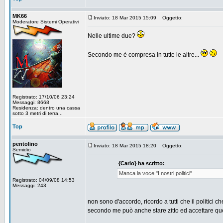
MK66
Inviato: 18 Mar 2015 15:09
Oggetto:
Moderatore Sistemi Operativi
Nelle ultime due?
Secondo me è compresa in tutte le altre...
Registrato: 17/10/06 23:24
Messaggi: 8668
Residenza: dentro una cassa
sotto 3 metri di terra...
Top
pentolino
Inviato: 18 Mar 2015 18:20
Oggetto:
Semidio
{Carlo} ha scritto:
Manca la voce "I nostri politici"
Registrato: 04/09/08 14:53
Messaggi: 243
non sono d'accordo, ricordo a tutti che il politici c
secondo me può anche stare zitto ed accettare quel