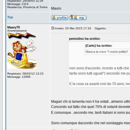
Registrato: 28/06/05 11:26
Messaggi: 2113
Residenza: Provincia di Torino
Mauro
Top
Maary79
Inviato: 20 Mar 2015 17:16
Oggetto:
Amministratore
pentolino ha scritto:
{Carlo} ha scritto:
Manca la voce "I nostri politici"
non sono d'accordo, ricordo a tutti che i
tanto sono tutti uguali") secondo me pu
Registrato: 08/02/12 13:23
Messaggi: 12868
E la cosa va avanti così da 70 anni, n
Magari chi si lamenta non li ha votati...almeno ul
Concordo sul fatto che quel 70% di votanti dovrebbe
E comunque...secondo me, tanti italiani si sono pur
Sono comunque daccordo che nel sondaggio manca 