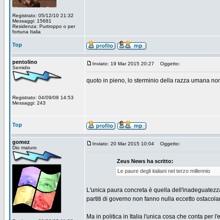
Registrato: 05/12/10 21:32
Messaggi: 15681
Residenza: Purtroppo o per
fortuna Italia
Top
pentolino
Inviato: 19 Mar 2015 20:27
Oggetto:
Semidio
quoto in pieno, lo sterminio della razza umana no
Registrato: 04/09/08 14:53
Messaggi: 243
Top
gomez
Inviato: 20 Mar 2015 10:04
Oggetto:
Dio maturo
Zeus News ha scritto:
Le paure degli italiani nel terzo millennio
L'unica paura concreta è quella dell'inadeguatezza
partiti di governo non fanno nulla eccetto ostacol
Ma in politica in Italia l'unica cosa che conta per l