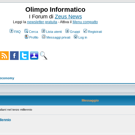
Olimpo Informatico
I Forum di
Zeus News
Leggi la
newsletter gratuita
- Attiva il
Menu compatto
FAQ
Cerca
Lista utenti
Gruppi
Registrati
Profilo
Messaggi privati
Log in
w economy
Messaggio
iani nel terzo millennio
llennio