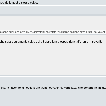
oci delle nostre stesse colpe.
ere sono quelli che oltre il 50% dei votanti ha votato (alle ultime politiche circa il 70% dei votanti)
he sarà sicuramente colpa della troppo lunga esposizione all'uranio impoverito, ma n
tiamo facendo al nostro pianeta, la nostra unica vera casa, che porteranno in futuro