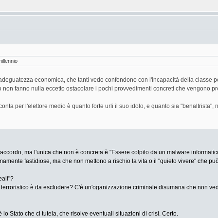
millennio
nadeguatezza economica, che tanti vedo confondono con l'incapacità della classe pol
rno non fanno nulla eccetto ostacolare i pochi provvedimenti concreti che vengono pre
 conta per l'elettore medio è quanto forte urli il suo idolo, e quanto sia "benaltrista"
d'accordo, ma l'unica che non è concreta è "Essere colpito da un malware informatico
remamente fastidiose, ma che non mettono a rischio la vita o il "quieto vivere" che può 
eali"?
terroristico è da escludere? C'è un'oganizzazione criminale disumana che non vede l'
lo Stato che ci tutela, che risolve eventuali situazioni di crisi. Certo.