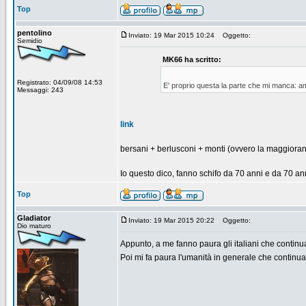
Top
pentolino
Inviato: 19 Mar 2015 10:24
Oggetto:
Semidio
MK66 ha scritto:
Registrato: 04/09/08 14:53
E' proprio questa la parte che mi manca: amm
Messaggi: 243
link
bersani + berlusconi + monti (ovvero la maggioran
Io questo dico, fanno schifo da 70 anni e da 70 anni
Top
Gladiator
Inviato: 19 Mar 2015 20:22
Oggetto:
Dio maturo
Appunto, a me fanno paura gli italiani che continua
Poi mi fa paura l'umanità in generale che continua