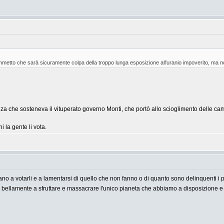
etto che sarà sicuramente colpa della troppo lunga esposizione all'uranio impoverito, ma non r
za che sosteneva il vituperato governo Monti, che portò allo scioglimento delle ca
 la gente li vota.
no a votarli e a lamentarsi di quello che non fanno o di quanto sono delinquenti i p
 bellamente a sfruttare e massacrare l'unico pianeta che abbiamo a disposizione e c