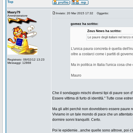
Top
Maary79
Inviato: 20 Mar 2015 17:32
Oggetto:
Amministratore
gomez ha scritto:
Zeus News ha scritto:
Le paure degli italiani nel terzo 
L'unica paura concreta è quella dell'i
oltre a costarci come i partiti di gove
Registrato: 08/02/12 13:23
Messaggi: 12868
Ma in politica in Italia l'unica cosa che
Mauro
Che il sondaggio mischi diversi tipi di paure son 
Essere vittima di furto di identità." Tutte cose est
Ma gli altri perchè non dovrebbero essere paure r
Viviamo in un tale mondo di pace che un attentato 
dormire sonni tranquilli. Certo.
Poi le epidemie...anche quelle sono altrove, poi c'è 