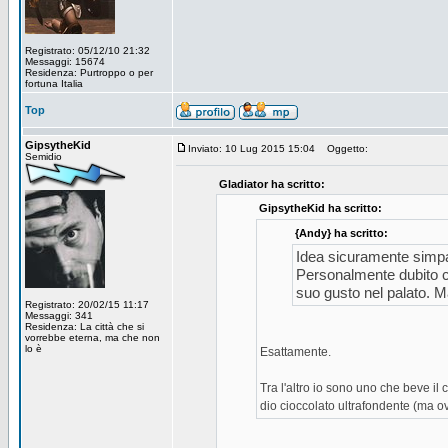
Registrato: 05/12/10 21:32
Messaggi: 15674
Residenza: Purtroppo o per
fortuna Italia
Top
GipsytheKid
Inviato: 10 Lug 2015 15:04
Oggetto:
Semidio
Gladiator ha scritto:
GipsytheKid ha scritto:
{Andy} ha scritto:
Idea sicuramente simpat
Personalmente dubito ch
suo gusto nel palato. Ma
Registrato: 20/02/15 11:17
Messaggi: 341
Residenza: La città che si
vorrebbe eterna, ma che non
lo è
Esattamente.
Tra l'altro io sono uno che beve il
dio cioccolato ultrafondente (ma o