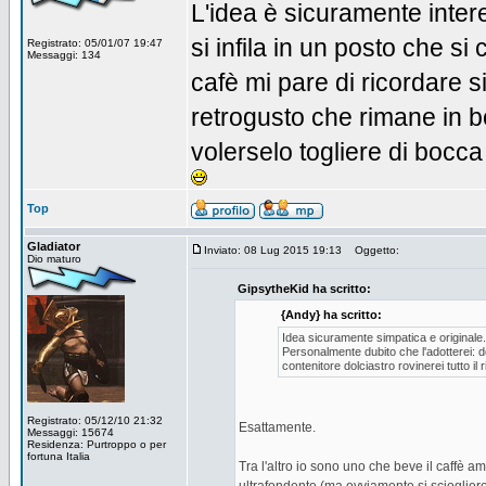
L'idea è sicuramente inter
si infila in un posto che s
Registrato: 05/01/07 19:47
Messaggi: 134
cafè mi pare di ricordare s
retrogusto che rimane in bo
volerselo togliere di bocca
Top
Gladiator
Inviato: 08 Lug 2015 19:13
Oggetto:
Dio maturo
GipsytheKid ha scritto:
{Andy} ha scritto:
Idea sicuramente simpatica e originale.
Personalmente dubito che l'adotterei: 
contenitore dolciastro rovinerei tutto il r
Registrato: 05/12/10 21:32
Esattamente.
Messaggi: 15674
Residenza: Purtroppo o per
fortuna Italia
Tra l'altro io sono uno che beve il caffè a