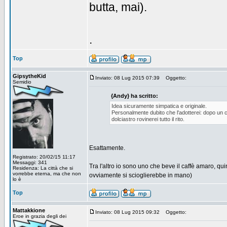
butta, mai).
.
Top
GipsytheKid
Inviato: 08 Lug 2015 07:39
Oggetto:
Semidio
{Andy} ha scritto:
Idea sicuramente simpatica e originale.
Personalmente dubito che l'adotterei: dopo un c
dolciastro rovinerei tutto il rito.
Esattamente.
Registrato: 20/02/15 11:17
Messaggi: 341
Tra l'altro io sono uno che beve il caffè amaro, qu
Residenza: La città che si
vorrebbe eterna, ma che non
ovviamente si scioglierebbe in mano)
lo è
Top
Mattakkione
Inviato: 08 Lug 2015 09:32
Oggetto:
Eroe in grazia degli dei