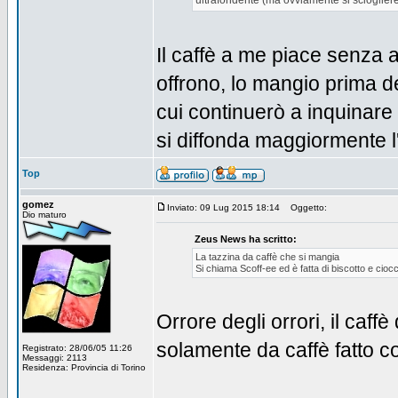
ultrafondente (ma ovviamente si scioglie
Il caffè a me piace senza a
offrono, lo mangio prima d
cui continuerò a inquinare 
si diffonda maggiormente l'u
Top
gomez
Inviato: 09 Lug 2015 18:14
Oggetto:
Dio maturo
Zeus News ha scritto:
La tazzina da caffè che si mangia
Si chiama Scoff-ee ed è fatta di biscotto e cioc
Orrore degli orrori, il ca
solamente da caffè fatto co
Registrato: 28/06/05 11:26
Messaggi: 2113
Residenza: Provincia di Torino