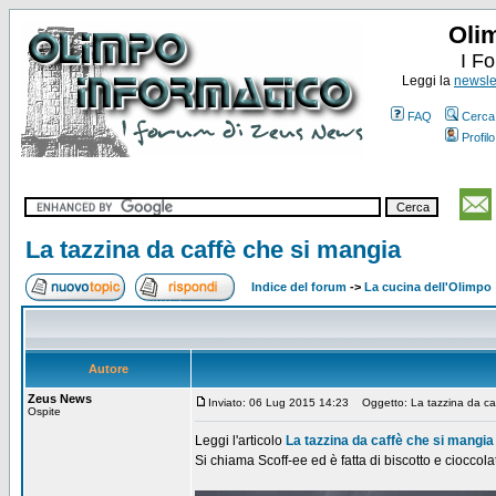
Oli
I F
Leggi la
newslet
FAQ
Cerca
Profilo
La tazzina da caffè che si mangia
Indice del forum
->
La cucina dell'Olimpo
Autore
Zeus News
Inviato: 06 Lug 2015 14:23
Oggetto: La tazzina da caf
Ospite
Leggi l'articolo
La tazzina da caffè che si mangia
Si chiama Scoff-ee ed è fatta di biscotto e cioccol