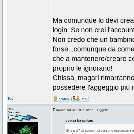
Ma comunque lo devi creare 
login. Se non crei l'accoun
Non credo che un bambino 
forse...comunque da come l
che a mantenere/creare cer
proprio le ignorano!
Chissà, magari rimarranno 
possedere l'aggeggio più
Top
R16
Inviato: 03 Set 2015 18:15
Oggetto:
Dio maturo
gomez ha scritto:
Sino a w7 gli account si possono nascondere e