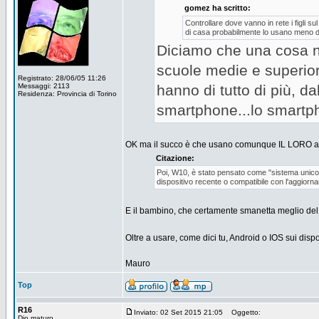
gomez ha scritto:
Controllare dove vanno in rete i figli s
di casa probabilmente lo usano meno 
Diciamo che una cosa no
scuole medie e superiori
Registrato: 28/06/05 11:26
Messaggi: 2113
hanno di tutto di più, da
Residenza: Provincia di Torino
smartphone...lo smartp
OK ma il succo è che usano comunque IL LORO accro
Citazione:
Poi, W10, è stato pensato come "sistema unico
dispositivo recente o compatibile con l'aggiorn
E il bambino, che certamente smanetta meglio del g
Oltre a usare, come dici tu, Android o IOS sui dispo
Mauro
Top
R16
Inviato: 02 Set 2015 21:05
Oggetto:
Dio maturo