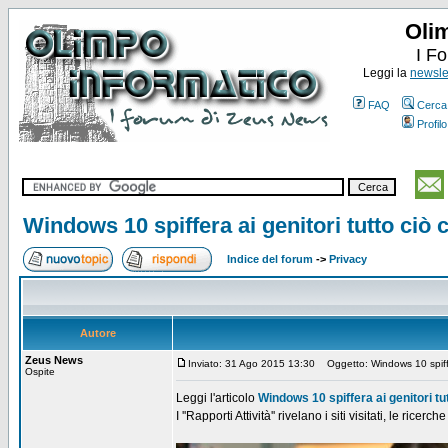
Oli
I F
Leggi la
newslet
FAQ
Cerca
Profilo
Windows 10 spiffera ai genitori tutto ciò c
Indice del forum
->
Privacy
Autore
Zeus News
Inviato: 31 Ago 2015 13:30
Oggetto: Windows 10 spiffera
Ospite
Leggi l'articolo
Windows 10 spiffera ai genitori tutt
I ''Rapporti Attività'' rivelano i siti visitati, le ric