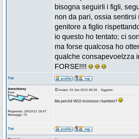
bisogna seguirli i figli, se
non da pari, ossia sentirsi 
genitore a figlio rispettando 
io questo ho tentato; ci s
ma forse qualcosa ho otte
qualche consapevoelzza in 
FORSE!!!!
Top
lemorlenny
Inviato: 01 Set 2015 08:28
Oggetto:
Eroe
Ma perchè W10 riconosce i bambini?
Registrato: 18/10/12 18:47
Messaggi: 74
Top