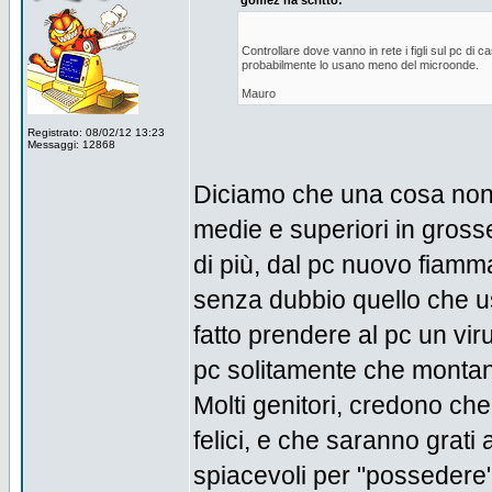
gomez ha scritto:
Controllare dove vanno in rete i figli sul pc di 
probabilmente lo usano meno del microonde.
Mauro
Registrato: 08/02/12 13:23
Messaggi: 12868
Diciamo che una cosa non e
medie e superiori in grosse
di più, dal pc nuovo fiamma
senza dubbio quello che usa
fatto prendere al pc un vi
pc solitamente che montan
Molti genitori, credono ch
felici, e che saranno grati a
spiacevoli per "possedere" 