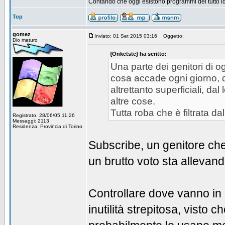
Contando che oggi esistono programmi del tutto id
Top
gomez
Inviato: 01 Set 2015 03:16
Oggetto:
Dio maturo
{Onketste} ha scritto:
Una parte dei genitori di og
cosa accade ogni giorno, dai
altrettanto superficiali, d
altre cose.
Tutta roba che è filtrata da
Registrato: 28/06/05 11:26
Messaggi: 2113
Residenza: Provincia di Torino
Subscribe, un genitore che
un brutto voto sta allevan
Controllare dove vanno in r
inutilità strepitosa, visto 