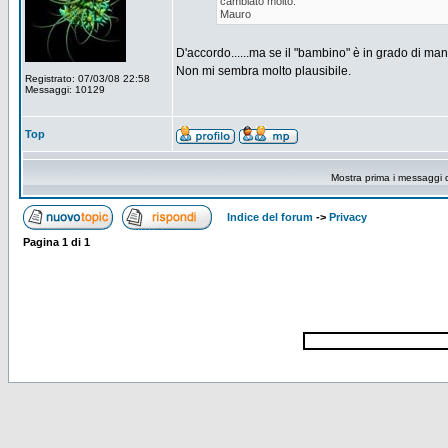
cambiato molto.
Mauro
D'accordo......ma se il "bambino" è in grado di manip
Non mi sembra molto plausibile.
Registrato: 07/03/08 22:58
Messaggi: 10129
Top
Mostra prima i messaggi 
Indice del forum
->
Privacy
Pagina
1
di
1