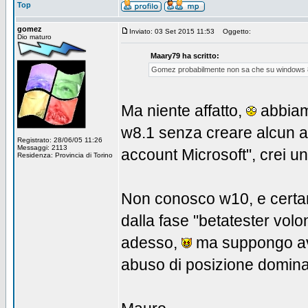
Top
gomez
Inviato: 03 Set 2015 11:53
Oggetto:
Dio maturo
Maary79 ha scritto:
Gomez probabilmente non sa che su windows 8, 
Ma niente affatto,
abbiamo
w8.1 senza creare alcun a
Registrato: 28/06/05 11:26
Messaggi: 2113
account Microsoft", crei u
Residenza: Provincia di Torino
Non conosco w10, e certam
dalla fase "betatester volo
adesso,
ma suppongo avrà
abuso di posizione domina