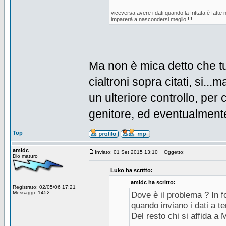
...
viceversa avere i dati quando la frittata è fatte 
imparerà a nascondersi meglio !!!
Ma non è mica detto che tutt
cialtroni sopra citati, si.
un ulteriore controllo, per 
genitore, ed eventualmente
Top
amldc
Inviato: 01 Set 2015 13:10
Oggetto:
Dio maturo
Luko ha scritto:
amldc ha scritto:
Registrato: 02/05/06 17:21
Messaggi: 1452
Dove è il problema ? In f
quando inviano i dati a t
Del resto chi si affida a 