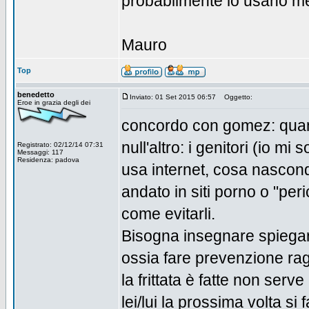
probabilmente lo usano m
Mauro
Top
benedetto
Inviato: 01 Set 2015 06:57
Oggetto:
Eroe in grazia degli dei
concordo con gomez: quant
null'altro: i genitori (io m
Registrato: 02/12/14 07:31
Messaggi: 117
Residenza: padova
usa internet, cosa nascond
andato in siti porno o "pe
come evitarli.
Bisogna insegnare spiegare
ossia fare prevenzione rag
la frittata è fatte non serv
lei/lui la prossima volta si