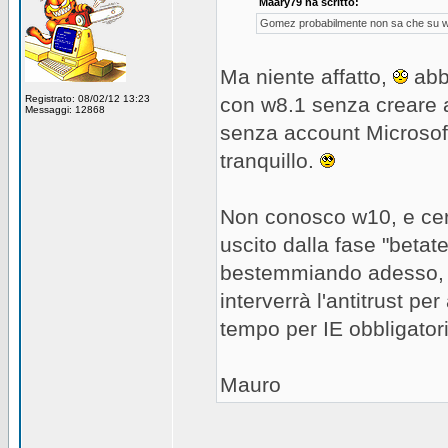
Maary79 ha scritto:
Gomez probabilmente non sa che su win
Ma niente affatto,
abbi
Registrato: 08/02/12 13:23
con w8.1 senza creare a
Messaggi: 12868
senza account Microsoft
tranquillo.
Non conosco w10, e cer
uscito dalla fase "betate
bestemmiando adesso
interverrà l'antitrust 
tempo per IE obbligatori
Mauro