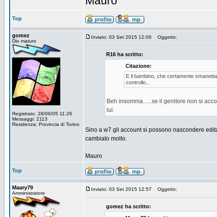
Mauro
Top
gomez
Inviato: 03 Set 2015 12:06
Oggetto:
Dio maturo
R16 ha scritto:
Citazione:
E il bambino, che certamente smanetta 
controllo...
Beh insomma......se il genitore non si acco
lui.
Registrato: 28/06/05 11:26
Messaggi: 2113
Residenza: Provincia di Torino
Sino a w7 gli account si possono nascondere edit
cambiato molto.
Mauro
Top
Maary79
Inviato: 03 Set 2015 12:57
Oggetto:
Amministratore
gomez ha scritto: