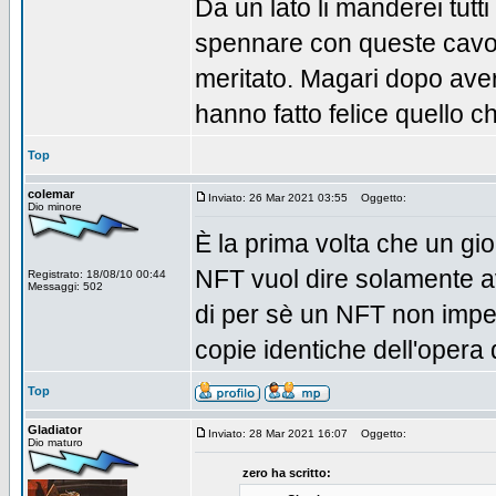
Da un lato li manderei tutti
spennare con queste cavola
meritato. Magari dopo aver 
hanno fatto felice quello ch
Top
colemar
Inviato: 26 Mar 2021 03:55
Oggetto:
Dio minore
È la prima volta che un gi
NFT vuol dire solamente ave
Registrato: 18/08/10 00:44
Messaggi: 502
di per sè un NFT non impe
copie identiche dell'opera d
Top
Gladiator
Inviato: 28 Mar 2021 16:07
Oggetto:
Dio maturo
zero ha scritto: