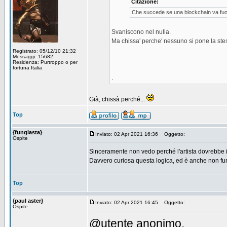
Citazione:
Che succede se una blockchain va fuo
Svaniscono nel nulla.
Ma chissa' perche' nessuno si pone la ste
Registrato: 05/12/10 21:32
Messaggi: 15682
Residenza: Purtroppo o per
fortuna Italia
.
Già, chissà perché...
Top
{fungiasta}
Inviato: 02 Apr 2021 16:36
Oggetto:
Ospite
Sinceramente non vedo perché l'artista dovrebbe 
Davvero curiosa questa logica, ed è anche non fun
Top
{paul aster}
Inviato: 02 Apr 2021 16:45
Oggetto:
Ospite
@utente anonimo,