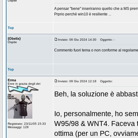
Ospite
A pensar "bene" inseriranno quello che a MS preme c
Prprio perchè win10 è resiliente ...
Top
{Obelix}
Inviato: 06 Giu 2024 14:30
Oggetto: -
Ospite
Commento fuori tema o non conforme al regolamen
Top
Erma
Inviato: 08 Giu 2024 12:18
Oggetto:
Eroe in grazia degli dei
Beh, la soluzione è abbast
Io, personalmente, ho semp
W95/98 & WNT4. Faceva tut
Registrato: 23/11/05 15:33
Messaggi: 128
ottima (per un PC, ovviame