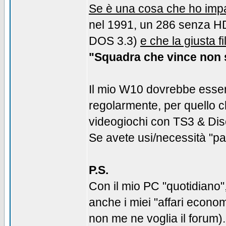
Se è una cosa che ho impar
nel 1991, un 286 senza HD,
DOS 3.3)
e che la giusta f
"Squadra che vince non 
Il mio W10 dovrebbe esser
regolarmente, per quello c
videogiochi con TS3 & Disc
Se avete usi/necessità "par
P.S.
Con il mio PC "quotidiano
anche i miei "affari economi
non me ne voglia il forum)