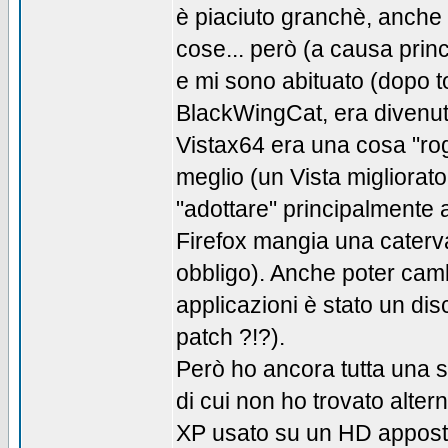
è piaciuto granchè, anche 
cose... però (a causa prin
e mi sono abituato (dopo to
BlackWingCat, era divenuto
Vistax64 era una cosa "r
meglio (un Vista migliorat
"adottare" principalmente 
Firefox mangia una caterva
obbligo). Anche poter cambi
applicazioni è stato un di
patch ?!?).
Però ho ancora tutta una 
di cui non ho trovato alter
XP usato su un HD appost