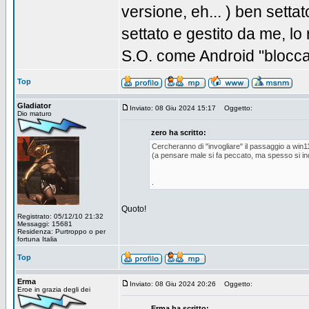
versione, eh... ) ben setta
settato e gestito da me, l
S.O. come Android "bloccat
Top
Gladiator
Inviato: 08 Giu 2024 15:17
Oggetto:
Dio maturo
zero ha scritto:
Cercheranno di "invogliare" il passaggio a win
(a pensare male si fa peccato, ma spesso si in
.
Quoto!
Registrato: 05/12/10 21:32
Messaggi: 15681
Residenza: Purtroppo o per
fortuna Italia
Top
Erma
Inviato: 08 Giu 2024 20:26
Oggetto:
Eroe in grazia degli dei
Erma ha scritto: