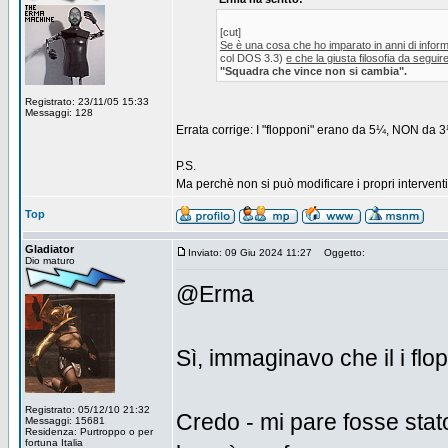
[cut]
Se è una cosa che ho imparato in anni di inform
col DOS 3.3)
e che la giusta filosofia da seguire
"Squadra che vince non si cambia".
Registrato: 23/11/05 15:33
Messaggi: 128
Errata corrige: I "flopponi" erano da 5¼, NON da 3½.
P.S.
Ma perchè non si può modificare i propri interventi
Top
Gladiator
Inviato: 09 Giu 2024 11:27
Oggetto:
Dio maturo
@Erma
Sì, immaginavo che il i fl
Registrato: 05/12/10 21:32
Credo - mi pare fosse stat
Messaggi: 15681
Residenza: Purtroppo o per
fortuna Italia