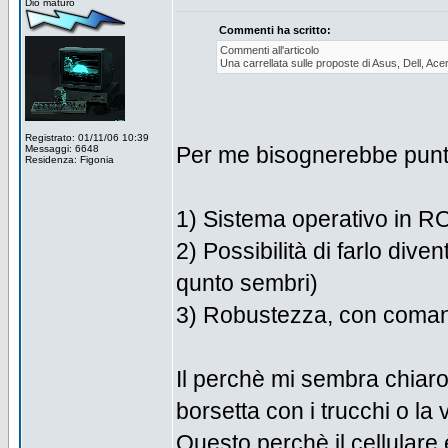
Dio maturo
Commenti ha scritto:
Commenti all'articolo
Una carrellata sulle proposte di Asus, Dell, Ace
Registrato: 01/11/06 10:39
Per me bisognerebbe punt
Messaggi: 6648
Residenza: Figonia
1) Sistema operativo in 
2) Possibilità di farlo diven
qunto sembri)
3) Robustezza, con coman
Il perchè mi sembra chiaro
borsetta con i trucchi o la 
Questo perchè il cellular