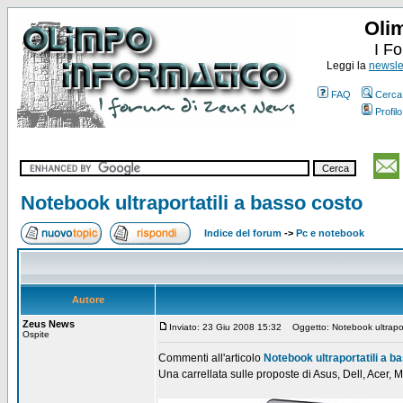
Oli
I F
Leggi la
newslet
FAQ
Cerca
Profilo
Notebook ultraportatili a basso costo
Indice del forum
->
Pc e notebook
Autore
Zeus News
Inviato: 23 Giu 2008 15:32
Oggetto: Notebook ultraport
Ospite
Commenti all'articolo
Notebook ultraportatili a b
Una carrellata sulle proposte di Asus, Dell, Acer, M