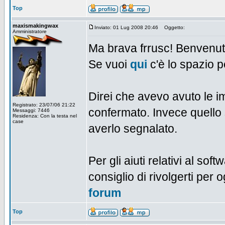
Top
maxismakingwax
Inviato: 01 Lug 2008 20:46
Oggetto:
Amministratore
Ma brava frrusc! Benvenut
Se vuoi
qui
c'è lo spazio p
Direi che avevo avuto le i
Registrato: 23/07/06 21:22
confermato. Invece quello 
Messaggi: 7446
Residenza: Con la testa nel
case
averlo segnalato.
Per gli aiuti relativi al soft
consiglio di rivolgerti per
forum
Top