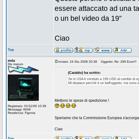
essere attaccato ad una ta
o un bel video da 19''
Ciao
Top
mda
Inviato: 24 Giu 2008 20:38
Oggetto: Re: 299 Euro!!!
Dio maturo
{Cataldo} ha scritto:
Se in USA è venduto a 199 USD al cambio di og
Mi dispiace perché è un bell'oggetto, ma sono stu
Mettono le spese di spedizione !
Registrato: 01/11/06 10:39
Messaggi: 6648
Residenza: Figonia
Speriamo che la Commissione Europea s'accorga e 
Ciao
Top