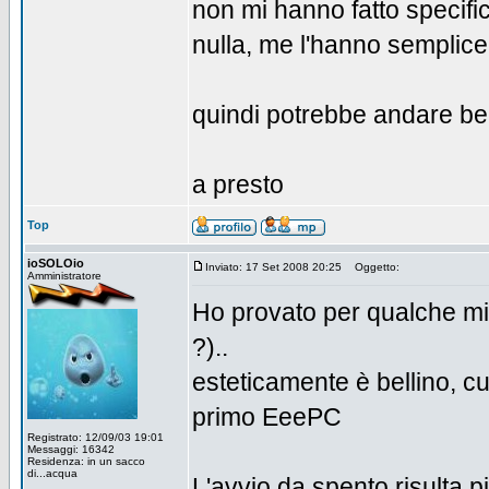
non mi hanno fatto specifi
nulla, me l'hanno semplic
quindi potrebbe andare ben
a presto
Top
ioSOLOio
Inviato: 17 Set 2008 20:25
Oggetto:
Amministratore
Ho provato per qualche m
?)..
esteticamente è bellino, c
primo EeePC
Registrato: 12/09/03 19:01
Messaggi: 16342
Residenza: in un sacco
di...acqua
L'avvio da spento risulta pi