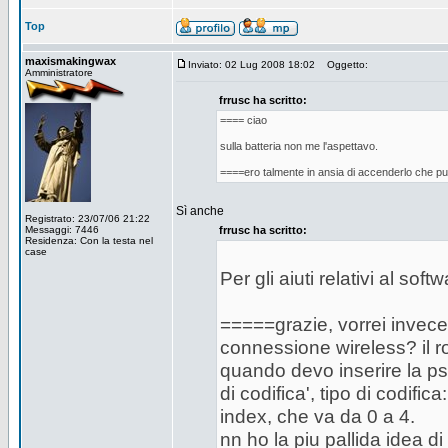
Top
maxismakingwax
Inviato: 02 Lug 2008 18:02
Oggetto:
Amministratore
frrusc ha scritto:
==== ciao
sulla batteria non me l'aspettavo.
====ero talmente in ansia di accenderlo che pur
Sì anche
Registrato: 23/07/06 21:22
Messaggi: 7446
frrusc ha scritto:
Residenza: Con la testa nel
case
Per gli aiuti relativi al softwa
=====grazie, vorrei invece
connessione wireless? il r
quando devo inserire la ps
di codifica', tipo di codifi
index, che va da 0 a 4.
nn ho la piu pallida idea d