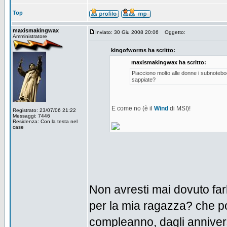
Top
maxismakingwax
Inviato: 30 Giu 2008 20:06
Oggetto:
Amministratore
kingofworms ha scritto:
maxismakingwax ha scritto:
Piacciono molto alle donne i subnotebo
sappiate?
E come no (è il
Wind
di MSI)!
Registrato: 23/07/06 21:22
Messaggi: 7446
Residenza: Con la testa nel
case
Non avresti mai dovuto fa
per la mia ragazza? che po
compleanno, dagli annivers