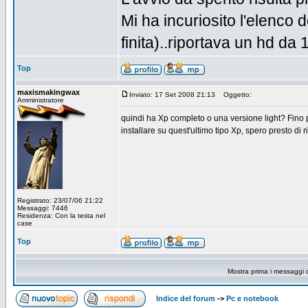
Mi ha incuriosito l'elenco d
finita)..riportava un hd da 
Top
maxismakingwax
Inviato: 17 Set 2008 21:13
Oggetto:
Amministratore
quindi ha Xp completo o una versione light? Fino 
installare su quest'ultimo tipo Xp, spero presto di ri
Registrato: 23/07/06 21:22
Messaggi: 7446
Residenza: Con la testa nel
case
Top
Mostra prima i messaggi 
Indice del forum
->
Pc e notebook