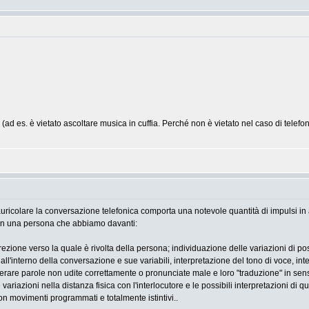
ad es. è vietato ascoltare musica in cuffia. Perché non è vietato nel caso di telefoni
auricolare la conversazione telefonica comporta una notevole quantità di impulsi in ar
on una persona che abbiamo davanti:
ezione verso la quale è rivolta della persona; individuazione delle variazioni di pos
all'interno della conversazione e sue variabili, interpretazione del tono di voce, inte
ecuperare parole non udite correttamente o pronunciate male e loro "traduzione" in se
 variazioni nella distanza fisica con l'interlocutore e le possibili interpretazioni
con movimenti programmati e totalmente istintivi..