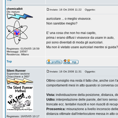
chemicalbit
Inviato: 16 Ott 2008 11:22
Oggetto:
Dio maturo
auricolare ... o meglio vivavoce.
Non sarebbe meglio?
E' una cosa che non ho mai capito,
prima i erano diffusi i vivavoce da usare in auto,
poi sono diventati di moda gli auricolari.
Ma non è vietato usare auricolari mentre si guida? (
Registrato: 01/04/05 18:59
Messaggi: 18597
Residenza: Milano
Top
Silent Runner
Inviato: 16 Ott 2008 11:31
Oggetto:
Supervisor sezione
Chiacchiere a 360°
Ottimo consiglio ma resta il fatto che, anche con l'
comportamenti mesi in atto quando si conversa c
Vista:
individuazione della posizione, distanza, dir
Udito:
interpretazione delle parole, del loro senso 
troncate ecc. tentativi riusciti e non riusciti di r
Prossemica:
misurazione a livello inconscio delle
distanza ottimale dall'interlocutore messa in atto 
Registrato: 16/05/05 10:17