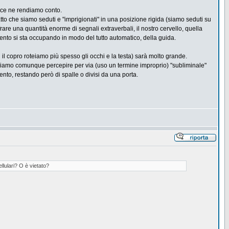
 ce ne rendiamo conto.
to che siamo seduti e "imprigionati" in una posizione rigida (siamo seduti su
rare una quantità enorme di segnali extraverbali, il nostro cervello, quella
mento si sta occupando in modo del tutto automatico, della guida.
l copro roteiamo più spesso gli occhi e la testa) sarà molto grande.
siamo comunque percepire per via (uso un termine improprio) "subliminale"
nto, restando però di spalle o divisi da una porta.
llulari? O è vietato?