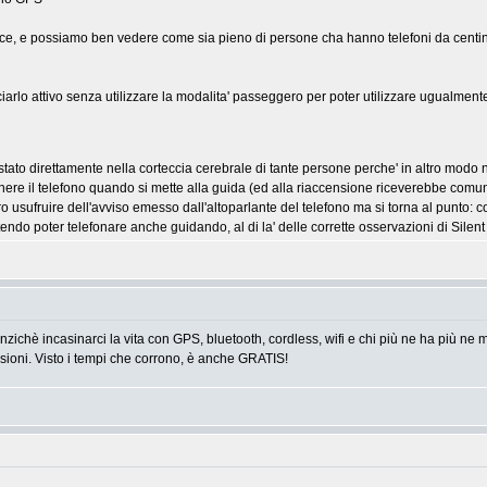
oce, e possiamo ben vedere come sia pieno di persone cha hanno telefoni da centina
asciarlo attivo senza utilizzare la modalita' passeggero per poter utilizzare ugualmente
ato direttamente nella corteccia cerebrale di tante persone perche' in altro mod
ere il telefono quando si mette alla guida (ed alla riaccensione riceverebbe comun
ero usufruire dell'avviso emesso dall'altoparlante del telefono ma si torna al punto:
tendo poter telefonare anche guidando, al di la' delle corrette osservazioni di Silen
anzichè incasinarci la vita con GPS, bluetooth, cordless, wifi e chi più ne ha più ne 
casioni. Visto i tempi che corrono, è anche GRATIS!