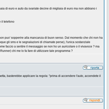
ia di euro e auto da svariate decine di migliaia di euro ma non abbiano i
 il telefono
o non puo' sopperire alla mancanza di buon senso. Dal momento che chi non ha
que gli sms e le segnalazioni di chiamate perse), l'unica sostanziale
 come faccio a sentire il messaggio se non ho un auricolare o il vivavoce ? ma
t Runner) chi me lo fa fare di utilizzare tale programma ?
metta, basterebbe applicare la regola: "prima di accendere l'auto, accendete il