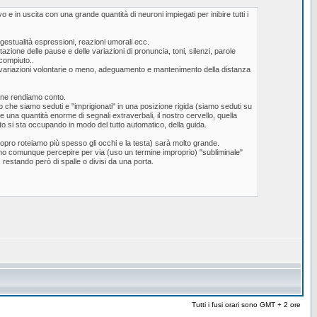
 e in uscita con una grande quantità di neuroni impiegati per inibire tutti i
 gestualità espressioni, reazioni umorali ecc.
azione delle pause e delle variazioni di pronuncia, toni, silenzi, parole
 compiuto..
este variazioni volontarie o meno, adeguamento e mantenimento della distanza
 ne rendiamo conto.
 che siamo seduti e "imprigionati" in una posizione rigida (siamo seduti su
 una quantità enorme di segnali extraverbali, il nostro cervello, quella
to si sta occupando in modo del tutto automatico, della guida.
opro roteiamo più spesso gli occhi e la testa) sarà molto grande.
mo comunque percepire per via (uso un termine improprio) "subliminale"
 restando però di spalle o divisi da una porta.
Tutti i fusi orari sono GMT + 2 ore