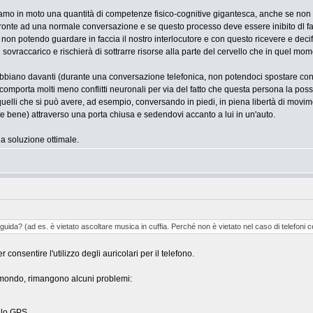
mo in moto una quantità di competenze fisico-cognitive gigantesca, anche se non
 fronte ad una normale conversazione e se questo processo deve essere inibito dl fat
 non potendo guardare in faccia il nostro interlocutore e con questo ricevere e decif
 sovraccarico e rischierà di sottrarre risorse alla parte del cervello che in quel mo
abbiano davanti (durante una conversazione telefonica, non potendoci spostare con i
mporta molti meno conflitti neuronali per via del fatto che questa persona la pos
quelli che si può avere, ad esempio, conversando in piedi, in piena libertà di movime
bene) attraverso una porta chiusa e sedendovi accanto a lui in un'auto.
a soluzione ottimale.
uida? (ad es. è vietato ascoltare musica in cuffia. Perché non è vietato nel caso di telefoni ce
 consentire l'utilizzo degli auricolari per il telefono.
amondo, rimangono alcuni problemi:
dulo GPS