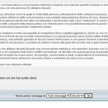
 con l'auricolare la conversazione telefonica comporta una notevole quantità di impulsi in arrivo
versa con una persona che abbiamo davanti:
za, direzione verso la quale è rivolta della persona; individuazione delle variazioni di postura,
 senso all'interno della conversazione e sue variabili, interpretazione del tono di voce, interpret
iti di recuperare parole non udite correttamente o pronunciate male e loro "traduzione" in senso
 delle variazioni nella distanza fisica con l'interlocutore e le possibili interpretazioni di qu
 movimenti programmati e totalmente istintivi..
mettiamo in moto una quantità di competenze fisico-cognitive gigantesca, anche se non ce
orci di fronte ad una normale conversazione e se questo processo deve essere inibito dl fatto
tarci), non potendo guardare in faccia il nostro interlocutore e con questo ricevere e decifrare
ndrà in sovraccarico e rischierà di sottrarre risorse alla parte del cervello che in quel momen
lo che abbiano davanti (durante una conversazione telefonica, non potendoci spostare con il c
 noi comporta molti meno conflitti neuronali per via del fatto che questa persona la possia
ori di quelli che si può avere, ad esempio, conversando in piedi, in piena libertà di movimento,
noscete bene) attraverso una porta chiusa e sedendovi accanto a lui in un'auto.
sere una soluzione ottimale.
e ciò che hai scritto silent.
Mostra prima i messaggi di: