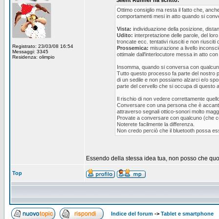
Silent Runner ha scritto:
Ottimo consiglio ma resta il fatto che, anche
comportamenti mesi in atto quando si con
Vista:
individuazione della posizione, distan
Udito:
interpretazione delle parole, del loro
troncate ecc. tentativi riusciti e non riusc
Registrato: 23/03/08 16:54
Prossemica:
misurazione a livello inconscio
Messaggi: 3345
ottimale dall'interlocutore messa in atto con
Residenza: olimpio
Insomma, quando si conversa con qualcuno 
Tutto questo processo fa parte del nostro p
di un sedile e non possiamo alzarci e/o spos
parte del cervello che si occupa di questo a
Il rischio di non vedere correttamente quel
Conversare con una persona che è accanto a
attraverso segnali ottico-sonori molto maggi
Provate a conversare con qualcuno (che co
Noterete facilmente la differenza.
Non credo perciò che il bluetooth possa es
Essendo della stessa idea tua, non posso che quotar
Top
Indice del forum
->
Tablet e smartphone