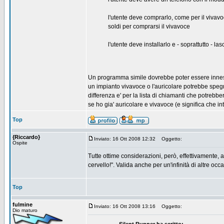
l'utente deve comprarlo, come per il vivav
soldi per comprarsi il vivavoce
l'utente deve installarlo e - soprattutto - l
Un programma simile dovrebbe poter essere innest
un impianto vivavoce o l'auricolare potrebbe spegn
differenza e' per la lista di chiamanti che potrebb
se ho gia' auricolare e vivavoce (e significa che in
Top
{Riccardo}
Inviato: 16 Ott 2008 12:32
Oggetto:
Ospite
Tutte ottime considerazioni, però, effettivamente, 
cervello!". Valida anche per un'infinità di altre oc
Top
fulmine
Inviato: 16 Ott 2008 13:16
Oggetto:
Dio maturo