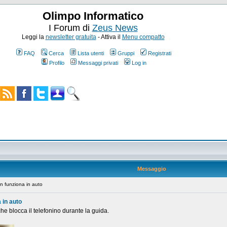
Olimpo Informatico
I Forum di
Zeus News
Leggi la
newsletter gratuita
- Attiva il
Menu compatto
FAQ
Cerca
Lista utenti
Gruppi
Registrati
Profilo
Messaggi privati
Log in
Messaggio
n funziona in auto
a in auto
e blocca il telefonino durante la guida.