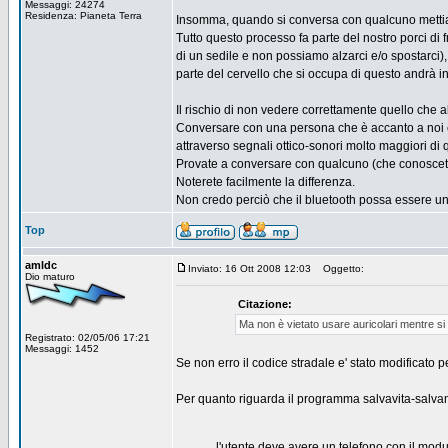
Messaggi: 24274
Residenza: Pianeta Terra
Insomma, quando si conversa con qualcuno mettia
Tutto questo processo fa parte del nostro porci di
di un sedile e non possiamo alzarci e/o spostarci),
parte del cervello che si occupa di questo andrà in
Il rischio di non vedere correttamente quello che 
Conversare con una persona che è accanto a noi co
attraverso segnali ottico-sonori molto maggiori di 
Provate a conversare con qualcuno (che conoscete 
Noterete facilmente la differenza.
Non credo perciò che il bluetooth possa essere un
Top
amldc
Inviato: 16 Ott 2008 12:03
Oggetto:
Dio maturo
Citazione:
Ma non è vietato usare auricolari mentre si g
Registrato: 02/05/06 17:21
Messaggi: 1452
Se non erro il codice stradale e' stato modificato per
Per quanto riguarda il programma salvavita-salv
l'utente deve avere un telefono con il mo