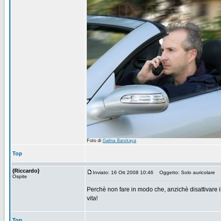
Foto di
Galina Barskaya
Top
{Riccardo}
Inviato: 16 Ott 2008 10:46
Oggetto: Solo auricolare
Ospite
Perchè non fare in modo che, anzichè disattivare il 
vita!
Top