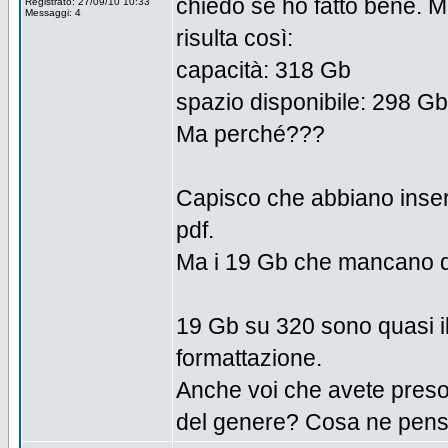
chiedo se ho fatto bene. M
Registrato: 27/09/10 10:33
Messaggi: 4
risulta così:
capacità: 318 Gb
spazio disponibile: 298 Gb
Ma perché???
Capisco che abbiano inseri
pdf.
Ma i 19 Gb che mancano 
19 Gb su 320 sono quasi il 
formattazione.
Anche voi che avete preso 
del genere? Cosa ne pen