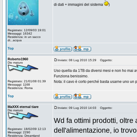
di dati + immagini del sistema
)
Registrato: 12/09/03 19:01
Messaggi: 16342
Residenza: in un sacco
di...acqua
Top
Roberto1960
Inviato: 08 Lug 2010 15:29
Oggetto:
Dio maturo
Uso quella da 1TB da diversi mesi e non ho mai a
Funziona benissimo.
Registrato: 21/01/08 01:39
Nota: il cavo è corto perché basta usarne uno un po
Messaggi: 1168
Residenza: Roma
Top
MaXXX eternal tiare
Inviato: 09 Lug 2010 14:03
Oggetto:
Dio maturo
Wd fa ottimi prodotti, oltr
dell'alimentazione, io trov
Registrato: 18/02/09 12:13
Messaggi: 2290
Residenza: Dreamland