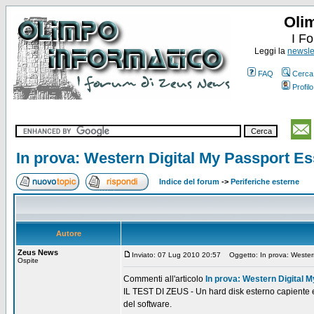
Oli
I F
Leggi la
newslet
FAQ
Cerca
Profilo
In prova: Western Digital My Passport Es
Indice del forum
->
Periferiche esterne
Autore
Zeus News
Inviato: 07 Lug 2010 20:57
Oggetto: In prova: Western
Ospite
Commenti all'articolo
In prova: Western Digital 
IL TEST DI ZEUS - Un hard disk esterno capiente e mo
del software.