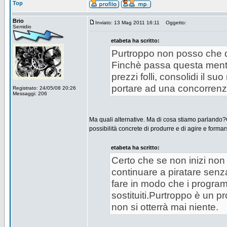
Top
Brio
Inviato: 13 Mag 2011 16:11
Oggetto:
Semidio
etabeta ha scritto:
Purtroppo non posso che di
Finchè passa questa mentali
prezzi folli, consolidi il 
portare ad una concorrenza
Registrato: 24/05/08 20:26
Messaggi: 206
Ma quali alternative. Ma di cosa stiamo parlando?
possibilità concrete di produrre e di agire e forma
etabeta ha scritto:
Certo che se non inizi non 
continuare a piratare senza 
fare in modo che i progra
sostituiti.Purtroppo è un p
non si otterrà mai niente.