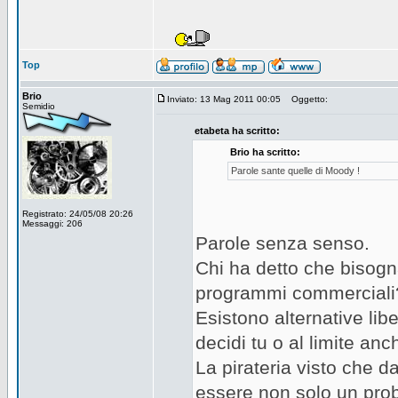
Top
Brio
Inviato: 13 Mag 2011 00:05
Oggetto:
Semidio
etabeta ha scritto:
Brio ha scritto:
Parole sante quelle di Moody !
Registrato: 24/05/08 20:26
Messaggi: 206
Parole senza senso.
Chi ha detto che bisog
programmi commerciali
Esistono alternative lib
decidi tu o al limite an
La pirateria visto che d
essere non solo un prob