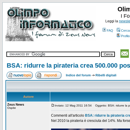
Oli
I F
Leggi la
newslet
FAQ
Cerca
Profilo
BSA: ridurre la pirateria crea 500.000 pos
Indice del forum
->
Ribelli digitali
Autore
Zeus News
Inviato: 12 Mag 2011 16:54
Oggetto: BSA: ridurre la pi
Ospite
Commenti all'articolo
BSA: ridurre la pirateria cr
Nel 2010 la pirateria è cresciuta del 14%. Ma forse 