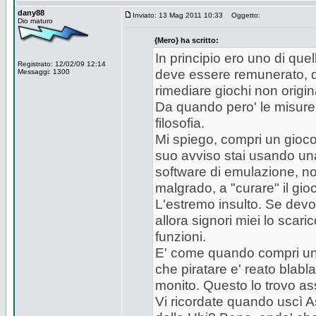
dany88
Inviato: 13 Mag 2011 10:33
Oggetto:
Dio maturo
{Mero} ha scritto:
In principio ero uno di quel
Registrato: 12/02/09 12:14
deve essere remunerato, q
Messaggi: 1300
rimediare giochi non origina
Da quando pero' le misure
filosofia.
Mi spiego, compri un gioco (
suo avviso stai usando un
software di emulazione, non
malgrado, a "curare" il gio
L'estremo insulto. Se devo
allora signori miei lo scar
funzioni.
E' come quando compri un f
che piratare e' reato blabla
monito. Questo lo trovo as
Vi ricordate quando uscì A