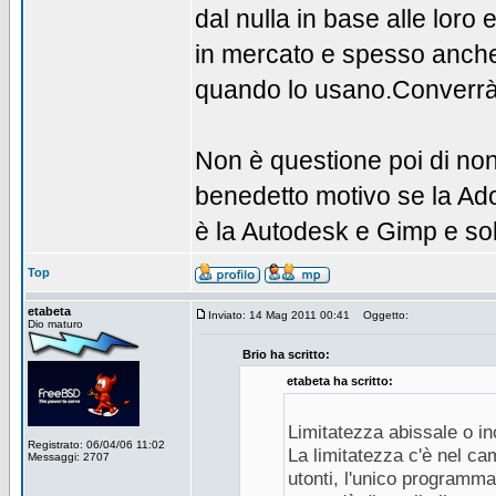
dal nulla in base alle lor
in mercato e spesso anche
quando lo usano.Converrà
Non è questione poi di no
benedetto motivo se la Ado
è la Autodesk e Gimp e so
Top
etabeta
Inviato: 14 Mag 2011 00:41
Oggetto:
Dio maturo
Brio ha scritto:
etabeta ha scritto:
Limitatezza abissale o inc
Registrato: 06/04/06 11:02
La limitatezza c'è nel c
Messaggi: 2707
utonti, l'unico programma