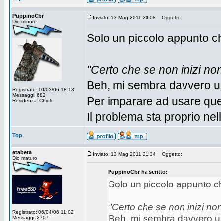
PuppinoCbr
Inviato: 13 Mag 2011 20:08
Oggetto:
Dio minore
Solo un piccolo appunto 
"Certo che se non inizi non
Beh, mi sembra davvero un
Registrato: 10/03/06 18:13
Messaggi: 682
Per imparare ad usare ques
Residenza: Chieti
Il problema sta proprio nel
Top
etabeta
Inviato: 13 Mag 2011 21:34
Oggetto:
Dio maturo
PuppinoCbr ha scritto:
Solo un piccolo appunto 
"Certo che se non inizi non
Registrato: 06/04/06 11:02
Beh, mi sembra davvero un
Messaggi: 2707