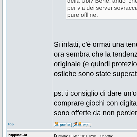
della Ubi? Bene, ando' che 
per via dei server sovraccar
pure offline.
Si infatti, c'è ormai una t
ora sembra che la tendenza
originale (e quindi protezio
ostiche sono state supera
ps: ti consiglio di dare un
comprare giochi con digital 
sono offerte da non perde
Top
PuppinoCbr
Inviato: 13 Mag 2011 12:06
Oggetto: