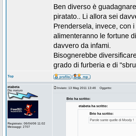
Ben diverso è guadagnare 
piratato.. Li allora sei dav
Prendersela, invece, con i
alimenteranno le fortune di
davvero da infami.
Bisognerebbe diversificare
grado di furberia e di "sbru
Top
etabeta
Inviato: 13 Mag 2011 13:46
Oggetto:
Dio maturo
Brio ha scritto:
etabeta ha scritto:
Brio ha scritto:
Parole sante quelle di Moody !
Registrato: 06/04/06 11:02
Messaggi: 2707