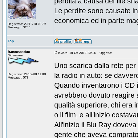
perdita a causa del file sh
Le perdite sono causate in 
economica ed in parte mag
Registrato: 23/12/10 00:36
Messaggi: 3240
Top
francescodue
Inviato: 18 Ott 2012 23:16
Oggetto:
Dio minore
Uno scarica dalla rete pe
la radio in auto: se davver
Registrato: 26/09/08 11:00
Messaggi: 578
Quando inventarono i CD i 
avrebbero dovuto reagire 
qualità superiore, chi era
o il film, e all'inizio costa
All'inizio il Blu Ray doveva
gente che aveva comprato p