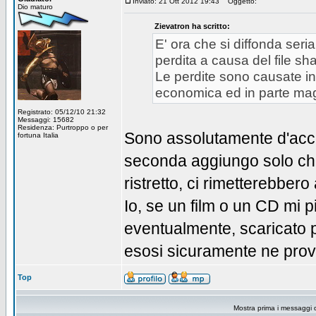
Inviato: 21 Ott 2012 19:43
Oggetto:
Dio maturo
Zievatron ha scritto:
E' ora che si diffonda ser
perdita a causa del file sh
Le perdite sono causate in 
economica ed in parte mag
Registrato: 05/12/10 21:32
Messaggi: 15682
Residenza: Purtroppo o per
Sono assolutamente d'accor
fortuna Italia
seconda aggiungo solo che
ristretto, ci rimetterebbe
Io, se un film o un CD mi 
eventualmente, scaricato 
esosi sicuramente ne prove
Top
Mostra prima i messaggi 