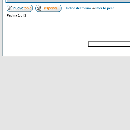
Indice del forum
->
Peer to peer
Pagina
1
di
1