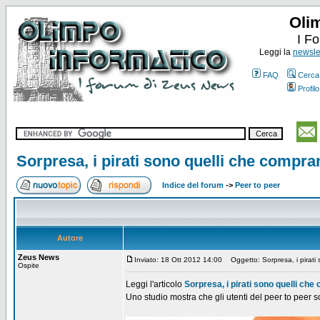
Oli
I F
Leggi la
newslet
FAQ
Cerca
Profilo
Sorpresa, i pirati sono quelli che compra
Indice del forum
->
Peer to peer
Autore
Zeus News
Inviato: 18 Ott 2012 14:00
Oggetto: Sorpresa, i pirati 
Ospite
Leggi l'articolo
Sorpresa, i pirati sono quelli che
Uno studio mostra che gli utenti del peer to peer s