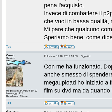
pena l'acquisto.
Invece di combattere il p2
che vuoi in bassa qualità, m
Mi pare che qualcuno comin
Speriamo bene: come dice i
Top
Crono
Inviato: 19 Ott 2012 13:59
Oggetto:
Semidio
Con me ha funzionato. Dop
anche smesso di spendere
megaupload ho iniziato a 
film su dvd ma da quando 
Registrato: 24/03/05 15:12
Messaggi: 224
Residenza: Trieste
Top
Gladiator