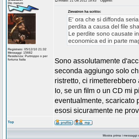
Inviato: 21 Ott 2012 19:43
Oggetto:
Dio maturo
Zievatron ha scritto:
E' ora che si diffonda ser
perdita a causa del file sh
Le perdite sono causate in 
economica ed in parte mag
Registrato: 05/12/10 21:32
Messaggi: 15682
Residenza: Purtroppo o per
Sono assolutamente d'accor
fortuna Italia
seconda aggiungo solo che
ristretto, ci rimetterebbe
Io, se un film o un CD mi 
eventualmente, scaricato 
esosi sicuramente ne prove
Top
Mostra prima i messaggi 