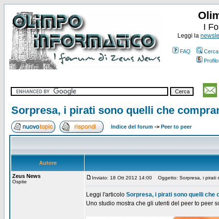
Oli
I F
Leggi la
newslet
FAQ
Cerca
Profilo
Sorpresa, i pirati sono quelli che compra
Indice del forum
->
Peer to peer
Autore
Zeus News
Inviato: 18 Ott 2012 14:00
Oggetto: Sorpresa, i pirati 
Ospite
Leggi l'articolo
Sorpresa, i pirati sono quelli che
Uno studio mostra che gli utenti del peer to peer s