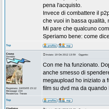
pena l'acquisto.
Invece di combattere il p2
che vuoi in bassa qualità, m
Mi pare che qualcuno comin
Speriamo bene: come dice i
Top
Crono
Inviato: 19 Ott 2012 13:59
Oggetto:
Semidio
Con me ha funzionato. Dop
anche smesso di spendere
megaupload ho iniziato a 
film su dvd ma da quando 
Registrato: 24/03/05 15:12
Messaggi: 224
Residenza: Trieste
Top
Gladiator