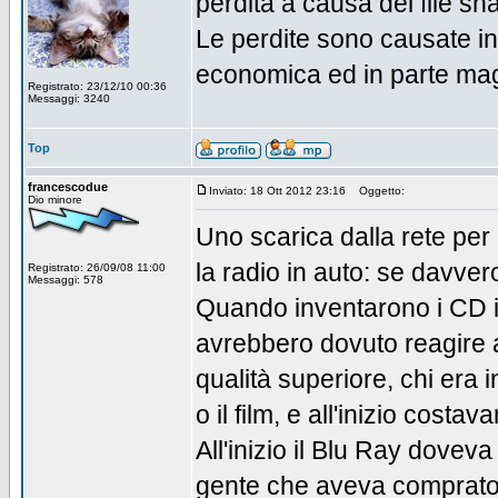
perdita a causa del file sh
Le perdite sono causate in 
economica ed in parte mag
Registrato: 23/12/10 00:36
Messaggi: 3240
Top
francescodue
Inviato: 18 Ott 2012 23:16
Oggetto:
Dio minore
Uno scarica dalla rete pe
la radio in auto: se davver
Registrato: 26/09/08 11:00
Messaggi: 578
Quando inventarono i CD i 
avrebbero dovuto reagire 
qualità superiore, chi era
o il film, e all'inizio costa
All'inizio il Blu Ray doveva
gente che aveva comprato p