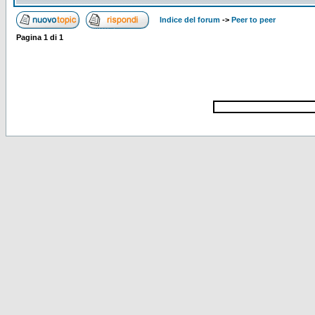
Indice del forum
->
Peer to peer
Pagina
1
di
1