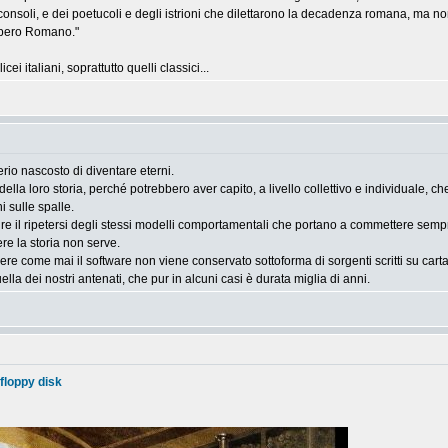
consoli, e dei poetucoli e degli istrioni che dilettarono la decadenza romana, ma n
Impero Romano."
cei italiani, soprattutto quelli classici...
rio nascosto di diventare eterni.
ella loro storia, perché potrebbero aver capito, a livello collettivo e individuale, c
 sulle spalle.
e il ripetersi degli stessi modelli comportamentali che portano a commettere sempre 
re la storia non serve.
pere come mai il software non viene conservato sottoforma di sorgenti scritti su car
ella dei nostri antenati, che pur in alcuni casi è durata miglia di anni.
 floppy disk