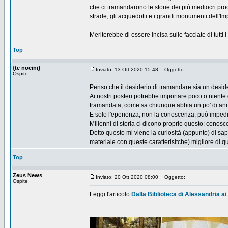
che ci tramandarono le storie dei più mediocri pro
strade, gli acquedotti e i grandi monumenti dell'
Meriterebbe di essere incisa sulle facciate di tutti i li
Top
{te nocini}
Inviato: 13 Ott 2020 15:48
Oggetto:
Ospite
Penso che il desiderio di tramandare sia un deside
Ai nostri posteri potrebbe importare poco o niente d
tramandata, come sa chiunque abbia un po' di anni
E solo l'eperienza, non la conoscenza, può impedir
Millenni di storia ci dicono proprio questo: conosce
Detto questo mi viene la curiosità (appunto) di sa
materiale con queste caratterisitche) migliore di qu
Top
Zeus News
Inviato: 20 Ott 2020 08:00
Oggetto:
Ospite
Leggi l'articolo
Dalla Biblioteca di Alessandria ai