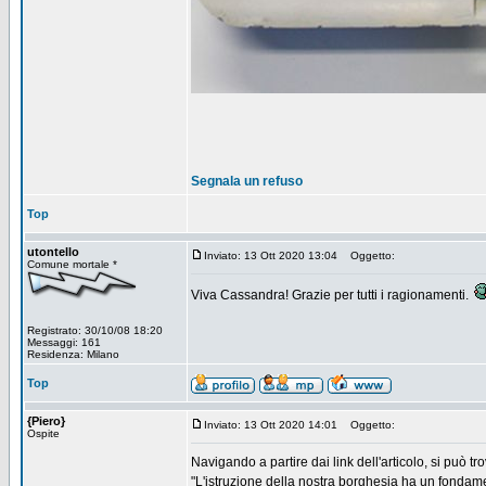
Segnala un refuso
Top
utontello
Inviato: 13 Ott 2020 13:04
Oggetto:
Comune mortale *
Viva Cassandra! Grazie per tutti i ragionamenti.
Registrato: 30/10/08 18:20
Messaggi: 161
Residenza: Milano
Top
{Piero}
Inviato: 13 Ott 2020 14:01
Oggetto:
Ospite
Navigando a partire dai link dell'articolo, si può tro
"L'istruzione della nostra borghesia ha un fondamento