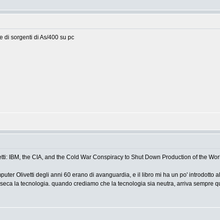
 di sorgenti di As/400 su pc
 Olivetti: IBM, the CIA, and the Cold War Conspiracy to Shut Down Production of the W
puter Olivetti degli anni 60 erano di avanguardia, e il libro mi ha un po' introdotto a
erseca la tecnologia. quando crediamo che la tecnologia sia neutra, arriva sempre qu