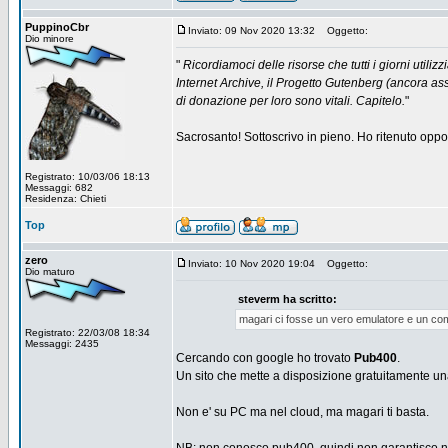
PuppinoCbr
Inviato: 09 Nov 2020 13:32
Oggetto:
Dio minore
"
Ricordiamoci delle risorse che tutti i giorni uti
Internet Archive, il Progetto Gutenberg (ancora ass
di donazione per loro sono vitali. Capitelo.
"
Sacrosanto! Sottoscrivo in pieno. Ho ritenuto opportu
Registrato: 10/03/06 18:13
Messaggi: 682
Residenza: Chieti
Top
zero
Inviato: 10 Nov 2020 19:04
Oggetto:
Dio maturo
steverm ha scritto:
magari ci fosse un vero emulatore e un comp
Registrato: 22/03/08 18:34
Messaggi: 2435
Cercando con google ho trovato
Pub400
.
Un sito che mette a disposizione gratuitamente u
Non e' su PC ma nel cloud, ma magari ti basta.