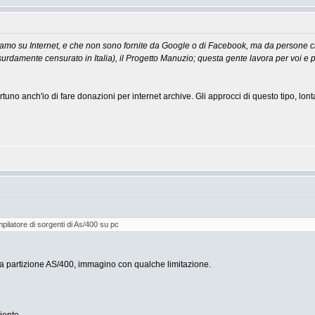
lizziamo su Internet, e che non sono fornite da Google o di Facebook, ma da persone
urdamente censurato in Italia), il Progetto Manuzio; questa gente lavora per voi e pe
no anch'io di fare donazioni per internet archive. Gli approcci di questo tipo, lontani 
ilatore di sorgenti di As/400 su pc
na partizione AS/400, immagino con qualche limitazione.