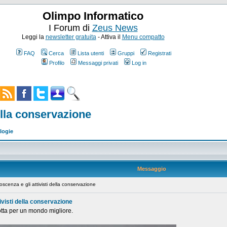
Olimpo Informatico
I Forum di
Zeus News
Leggi la
newsletter gratuita
- Attiva il
Menu compatto
FAQ
Cerca
Lista utenti
Gruppi
Registrati
Profilo
Messaggi privati
Log in
della conservazione
logie
Messaggio
scenza e gli attivisti della conservazione
tivisti della conservazione
otta per un mondo migliore.