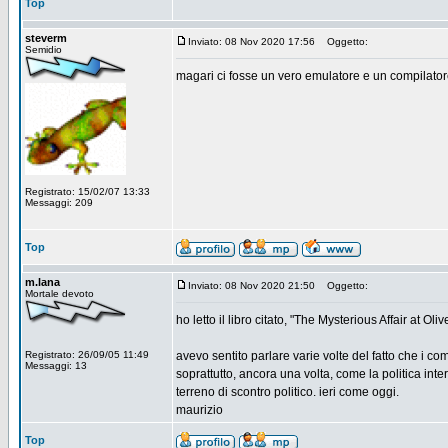
Top
steverm
Inviato: 08 Nov 2020 17:56
Oggetto:
Semidio
magari ci fosse un vero emulatore e un compilatore
Registrato: 15/02/07 13:33
Messaggi: 209
Top
m.lana
Inviato: 08 Nov 2020 21:50
Oggetto:
Mortale devoto
ho letto il libro citato, "The Mysterious Affair at
Registrato: 26/09/05 11:49
avevo sentito parlare varie volte del fatto che i com
Messaggi: 13
soprattutto, ancora una volta, come la politica int
terreno di scontro politico. ieri come oggi.
maurizio
Top