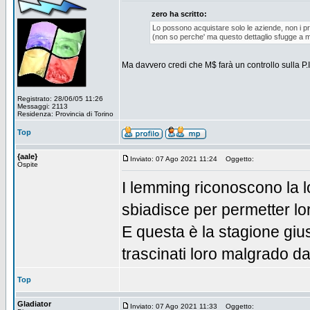
zero ha scritto:
Lo possono acquistare solo le aziende, non i pri
(non so perche' ma questo dettaglio sfugge a mo
Ma davvero credi che M$ farà un controllo sulla P.I
Registrato: 28/06/05 11:26
Messaggi: 2113
Residenza: Provincia di Torino
Top
{aale}
Inviato: 07 Ago 2021 11:24
Oggetto:
Ospite
I lemming riconoscono la l
sbiadisce per permetter lor
E questa è la stagione gius
trascinati loro malgrado d
Top
Gladiator
Inviato: 07 Ago 2021 11:33
Oggetto: