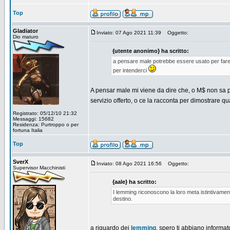
Top
Gladiator
Inviato: 07 Ago 2021 11:39
Oggetto:
Dio maturo
{utente anonimo} ha scritto:
a pensare male potrebbe essere usato per fare 
per intenderci
A pensar male mi viene da dire che, o M$ non sa pr
servizio offerto, o ce la racconta per dimostrare qu
Registrato: 05/12/10 21:32
Messaggi: 15682
Residenza: Purtroppo o per
fortuna Italia
Top
SverX
Inviato: 08 Ago 2021 16:56
Oggetto:
Supervisor Macchinisti
{aale} ha scritto:
I lemming riconoscono la loro meta istintivamen
destino.
a riguardo dei
lemming
, spero ti abbiano informato