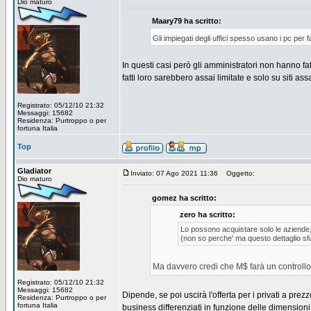
Dio maturo
Maary79 ha scritto:
Gli impiegati degli uffici spesso usano i pc per fa
In questi casi però gli amministratori non hanno fatt
fatti loro sarebbero assai limitate e solo su siti ass
Registrato: 05/12/10 21:32
Messaggi: 15682
Residenza: Purtroppo o per
fortuna Italia
Top
Gladiator
Inviato: 07 Ago 2021 11:36
Oggetto:
Dio maturo
gomez ha scritto:
zero ha scritto:
Lo possono acquistare solo le aziende, 
(non so perche' ma questo dettaglio sf
Ma davvero credi che M$ farà un controllo s
Registrato: 05/12/10 21:32
Messaggi: 15682
Dipende, se poi uscirà l'offerta per i privati a pre
Residenza: Purtroppo o per
fortuna Italia
business differenziati in funzione delle dimensioni